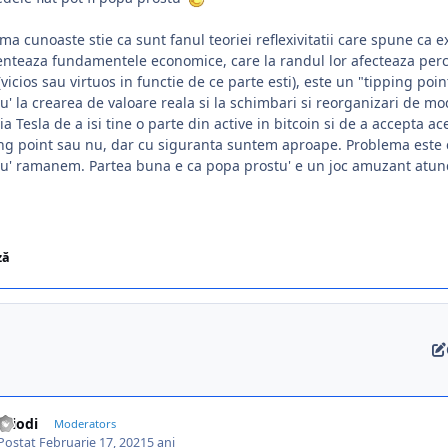
ma cunoaste stie ca sunt fanul teoriei reflexivitatii care spune ca ex
enteaza fundamentele economice, care la randul lor afecteaza percept
(vicios sau virtuos in functie de ce parte esti), este un "tipping po
u' la crearea de valoare reala si la schimbari si reorganizari de 
ia Tesla de a isi tine o parte din active in bitcoin si de a accepta
ng point sau nu, dar cu siguranta suntem aproape. Problema este 
u' ramanem. Partea buna e ca popa prostu' e un joc amuzant atunci c
ză
Criodi
Moderators
Postat
Februarie 17, 2021
5 ani