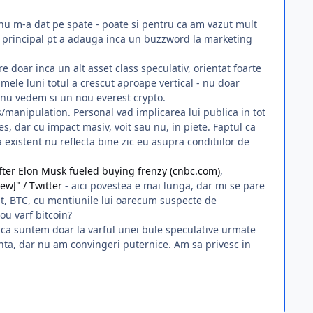
 nu m-a dat pe spate - poate si pentru ca am vazut mult
n principal pt a adauga inca un buzzword la marketing
 doar inca un alt asset class speculativ, orientat foarte
mele luni totul a crescut aproape vertical - nu doar
 nu vedem si un nou everest crypto.
es/manipulation. Personal vad implicarea lui publica in tot
, dar cu impact masiv, voit sau nu, in piete. Faptul ca
 existent nu reflecta bine zic eu asupra conditiilor de
ter Elon Musk fueled buying frenzy (cnbc.com)
,
ewJ" / Twitter
- aici povestea e mai lunga, dar mi se pare
ent, BTC, cu mentiunile lui oarecum suspecte de
nou varf bitcoin?
aca suntem doar la varful unei bule speculative urmate
nta, dar nu am convingeri puternice. Am sa privesc in