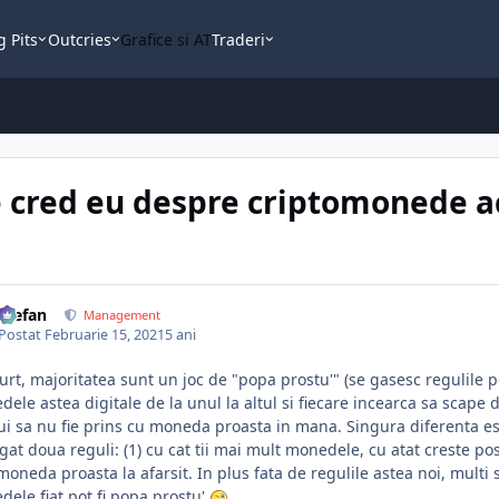
g Pits
Outcries
Grafice si AT
Traderi
 cred eu despre criptomonede 
Stefan
Management
Postat
Februarie 15, 2021
5 ani
urt, majoritatea sunt un joc de "popa prostu'" (se gasesc regulile p
ele astea digitale de la unul la altul si fiecare incearca sa scape d
ui sa nu fie prins cu moneda proasta in mana. Singura diferenta est
at doua reguli: (1) cu cat tii mai mult monedele, cu atat creste posi
 moneda proasta la afarsit. In plus fata de regulile astea noi, multi
ele fiat pot fi popa prostu'