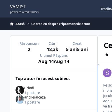
Sari la conținut
VAMIST
Tradin
power to retail traders
Acasă
Ce cred eu despre criptomonede acum
Ce
Răspunsuri
Citiri
Creat
2
18,3k
5 ani
5 ani
Ultimul Răspuns
Aug 14
Aug 14
Top autori în acest subiect
Pe sc
Criodi
moned
1 postare
jocul
andreialcaza
adaug
1 postare
va fi
moned