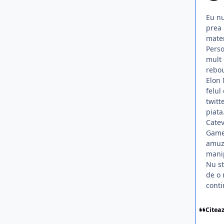
Eu nu
prea 
mater
Perso
mult 
rebou
Elon 
felul
twitt
piata
Catev
Game
amuza
manip
Nu st
de o 
cont
Citea