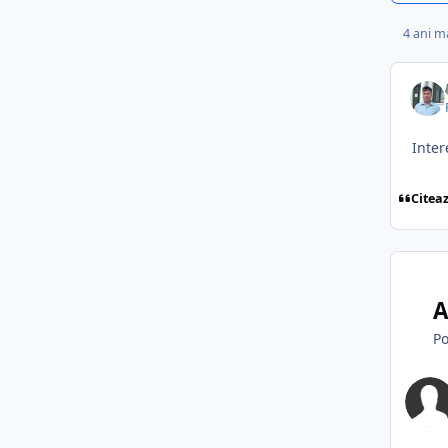
4 ani ma
Inter
Citea
A
Po