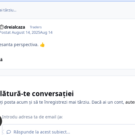
i târziu...
andreialcaza
Traders
Postat
August 14, 2025
Aug 14
esanta perspectiva.
👍
ză
lătură-te conversației
ți posta acum și să te înregistrezi mai târziu. Dacă ai un cont,
aute
Răspunde la acest subiect...