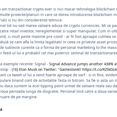
 am tranzactionat crypto ever si nici macar tehnologia blockchain
multe proiecte/planuri in care se dorea introducerea blockchain i
ials si nu din considerente tehnice.
nal tot nu vad marea valoare adusa de crypto currencies. Mi se pare
catre retail investor, nereglementat si super manipulat. Cum in ulti
nd, ci mult peste maxime pre covid - ar fii fost aproape culmea sa
Musk se cam afla la limita legalitatii in ceea ce priveste asset pric
 de subiecte curente ca o forma de personal marketing to the masses
er feed-ul lui e probabil cel mai puternic semnal de tranzactionarea
.
a exemple recente: Signal -
Signal Advance jumps another 438% af
stop -
(16) Elon Musk on Twitter: "Gamestonk!! https://t.co/RZtkDzA
nt ca tweet-ul lui a venit foarte aproape de varf - si in fine, evid
ulare tinand cont de activitatile Tesla in bitcoin. Sa fie si asta un 
iu daca suntem la acel tipping point urmat de valoare reala sau d
noua perioada lunga de disgratie. Personal tind catre a doua varia
inuare de pe margine.
ză