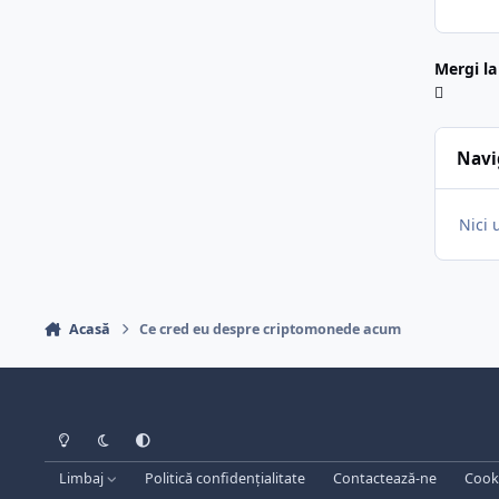
Mergi la
Navi
Nici 
Acasă
Ce cred eu despre criptomonede acum
Light Mode
Dark Mode
System Preference
Limbaj
Politică confidențialitate
Contactează-ne
Cooki