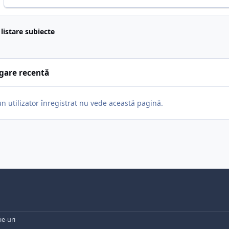
 listare subiecte
gare recentă
un utilizator înregistrat nu vede această pagină.
e-uri