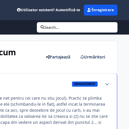
Utilizator existent? Autentifică-te
Înregistrare
Search...
acum
Partajează
Urmăritori
MANAGEMENT
e net pentru cei care nu stiu jocul). Practic se plimba
e ele (schimbandu-le in fiat), astfel incat la terminarea
e ca aici, spre deosebire de jocul cu carti, s-au mai
bilitatea ca valoarea lor sa creasca si (2) nu se stie care
 scapa din vedere un aspect derivat din punctul 2... si