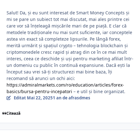
Salut! Da, și eu sunt interesat de Smart Money Concepts și
mi se pare un subiect tot mai discutat, mai ales printre cei
care vor să înțeleagă mișcările mari de pe piață. E clar că
metodele tradiționale nu mai sunt suficiente, iar conceptele
astea vin exact să completeze lipsurile. Pe lângă forex,
merită urmărit și spațiul crypto – tehnologia blockchain și
criptomonedele cresc rapid și atrag din ce în ce mai mult
interes, ceea ce deschide și uși pentru marketing afiliat într-
un domeniu cu public în continuă expansiune. Dacă ești la
început sau vrei să-ți structurezi mai bine baza, îți
recomand să arunci un ochi aici:
https://admiralmarkets.com/ro/education/articles/forex-
basics/bursa-pentru-incepatori
– e util și bine organizat.
Editat
Mai 22, 2025
1 an
de afrasdmes
Citează