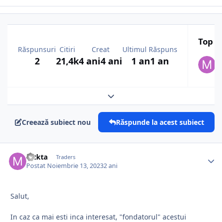
Top a
Răspunsuri
Citiri
Creat
Ultimul Răspuns
2
21,4k
4 ani
4 ani
1 an
1 an
Expand topic overview
Creează subiect nou
Răspunde la acest subiect
mtkta
Traders
Postat
Noiembrie 13, 2023
2 ani
Salut,
In caz ca mai esti inca interesat, "fondatorul" acestui