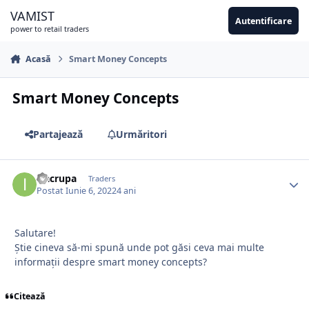
Sari la conținut
VAMIST
Autentificare
power to retail traders
Acasă
Smart Money Concepts
Smart Money Concepts
Partajează
Urmăritori
isacrupa
Traders
Postat
Iunie 6, 2022
4 ani
Salutare!
Știe cineva să-mi spună unde pot găsi ceva mai multe
informații despre smart money concepts?
Citează