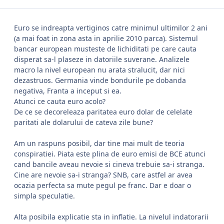
Euro se indreapta vertiginos catre minimul ultimilor 2 ani
(a mai foat in zona asta in aprilie 2010 parca). Sistemul
bancar european musteste de lichiditati pe care cauta
disperat sa-l plaseze in datoriile suverane. Analizele
macro la nivel european nu arata stralucit, dar nici
dezastruos. Germania vinde bondurile pe dobanda
negativa, Franta a inceput si ea.
Atunci ce cauta euro acolo?
De ce se decoreleaza paritatea euro dolar de celelate
paritati ale dolarului de cateva zile bune?
Am un raspuns posibil, dar tine mai mult de teoria
conspiratiei. Piata este plina de euro emisi de BCE atunci
cand bancile aveau nevoie si cineva trebuie sa-i stranga.
Cine are nevoie sa-i stranga? SNB, care astfel ar avea
ocazia perfecta sa mute pegul pe franc. Dar e doar o
simpla speculatie.
Alta posibila explicatie sta in inflatie. La nivelul indatorarii