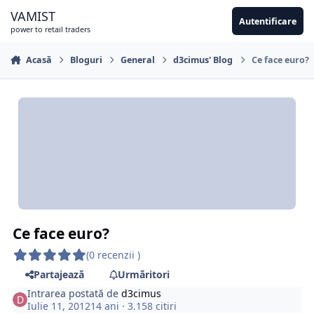
Sari la conținut
VAMIST
Autentificare
power to retail traders
Acasă
Bloguri
General
d3cimus' Blog
Ce face euro?
Ce face euro?
(0 recenzii )
Partajează
Urmăritori
Intrarea postată de
d3cimus
Iulie 11, 2012
14 ani
· 3.158 citiri