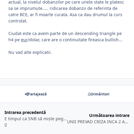
actual, la nivelul dobanzilor pe care unele state le platesc
sa se imprumute..... ridicarea dobanzii de referinta de
catre BCE, ar fi moarte curata. Asa ca dau drumul la curs
controlat.
Ciudat este ca avem parte de un descending triangle pe
h4 pe
eur
/dolar, care are o continuitate fireasca bullish...
Nu vad alte explicatii.
Partajează
Urmăritori
Intrarea precedentă
Următoarea intrare
E timpul ca SNB să miște peg-ul pe franc.
UNII PREVAD CRIZA INCA 2 ANI........