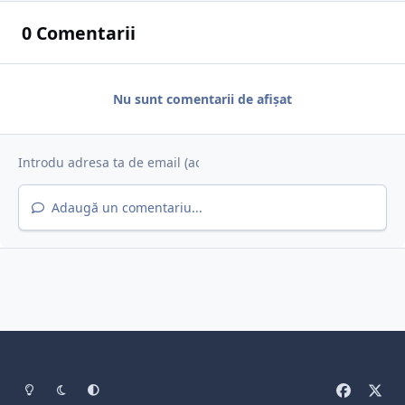
0 Comentarii
Nu sunt comentarii de afișat
Adaugă un comentariu...
Light Mode
Dark Mode
System Preference
f
x