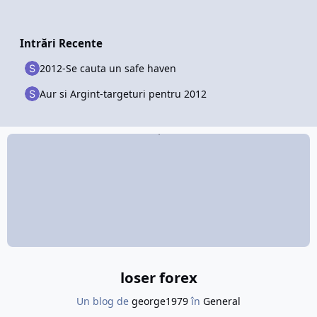
saptamana sa-l sparga.Rumorile inca persista in zona
Euro, unul dintre motive fiind neintelegerea dintre Grecia
si UE privind o noua transa de bani.
Intrări Recente
Lira tatoneaza 1.58, nereusind inca sa recunoasca acest
prag ca suport.
2012-Se cauta un safe haven
Aur si Argint-targeturi pentru 2012
Revenind la indexul dolarului, dupa ce saptamana trecuta
79 a jucat rolul de rezistenta, lucrurile s-au schimbat
dupa NFP, acest prag devenind suport.
Principalul scop a dolarului pentru acesta saptamana este
de a recupera din pierderile fata de yen,77 fiind
urmatoarea tinta.
loser forex
Un blog de
george1979
în
General