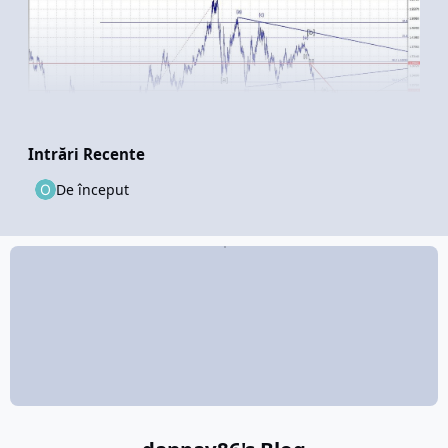
Intrări Recente
De început
După cum se poate observa, în anul 2016, consideram că triunghiul
format, este valul [b], al unui plat, iar mișcarea valului [c], urma să
fie finalizată în intervalul
0,9477
-
0,8705.
Piața a decis, să nu se grăbească, anii au trecut, iar astăzi, avem o
altă structură a corecției.