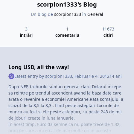
scorpion1333's Blog
Un blog de
scorpion1333
în
General
3
1
11673
intrări
comentariu
citiri
Long USD, all the way!
Latest entry by
scorpion1333
,
Februarie 4, 2012
14 ani
Dupa NFP, treburile sunt in general clare.Dolarul incepe
sa reintre pe trendul ascendent,avand la baza date care
arata o revenire a economiei Americane.Rata somajului a
scazut de la 8,5 la 8,3 , fiind peste asteptari.Locurile de
munca au fost si ele peste asteptari, cu peste 243 de mii
de joburi create in luna ianuarie.
In acest timp, Euro da semne ca nu poate trece de 1.32,
prag pe care a incercat de mai multe ori in aceasta