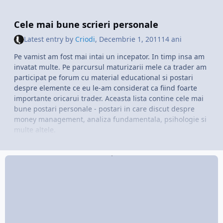
Morala: Nu trata golurile de stomac cu dureri de cap!!!
Cele mai bune scrieri personale
Latest entry by
Criodi
,
Decembrie 1, 2011
14 ani
Pe vamist am fost mai intai un incepator. In timp insa am
invatat multe. Pe parcursul maturizarii mele ca trader am
participat pe forum cu material educational si postari
despre elemente ce eu le-am considerat ca fiind foarte
importante oricarui trader. Aceasta lista contine cele mai
bune postari personale - postari in care discut despre
money management, analiza fundamentala, psihologie si
multe altele.
Aspecte Generale
Despre leverage, margin si margin call
Topicul asta este exact despre leverage, margin si margin
call. Surprinzator nu?
5 pips pe ora
Un fel de critica asupra celor care au impresia ca poti