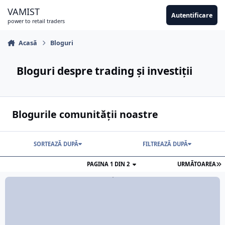
Sari la conținut
VAMIST
Autentificare
power to retail traders
Acasă
Bloguri
Bloguri despre trading și investiții
Blogurile comunității noastre
SORTEAZĂ DUPĂ
FILTREAZĂ DUPĂ
PAGINA 1 DIN 2
URMĂTOAREA