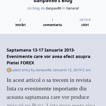
danpav86's Blog
Un blog de
danpav86
în
General
Ce consideram a fi plat, s-a transformat într-o dublă combinație.
Tringhiul nu mai este valul [b], ci este val x, iar a doua combinație,
2
1
187319
are aspectul unui zigzag. Partea bună, este că intervalul deplasării,
intrări
comentariu
citiri
rămâne același.
De unde am dedus, acest interval? Rămâne să aflăm într-o postare
viitoare, dacă sunt persoane interesate de acest aspect.
Toate cele bune!
Saptamana 13-17 Ianuarie 2013-
Evenimente care vor avea efect asupra
Pietei FOREX
Latest entry by
danpav86
,
Ianuarie 12, 2014
12 ani
In acest articol o sa trecem in revista
lista cu evenimente importante din
aceasta saptamana care vor produce
miscari pe Piata. Lista trece peste ziua