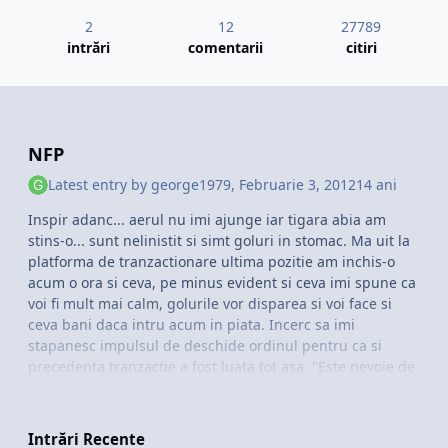
2
12
27789
intrări
comentarii
citiri
NFP
Latest entry by
george1979
,
Februarie 3, 2012
14 ani
Inspir adanc... aerul nu imi ajunge iar tigara abia am
stins-o... sunt nelinistit si simt goluri in stomac. Ma uit la
platforma de tranzactionare ultima pozitie am inchis-o
acum o ora si ceva, pe minus evident si ceva imi spune ca
voi fi mult mai calm, golurile vor disparea si voi face si
ceva bani daca intru acum in piata. Incerc sa imi
stapanesc impulsul de deschide ordinul pentru ca si
precedenta tranzactie a fost luata tot asa. "Este nevoie de
DISCIPLINA" imi spun "Da, dar poti avea noroc de data
asta" imi sopteste cineva din creier.
Intrări Recente