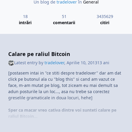
In zona Euro, incepand cu ora 9:00 pana
Un blog de
tradelover
în
General
dupa ora 12:00 vor fi publicate stiri
18
51
3435629
despre inflatia preturilor de consum.
intrări
comentarii
citiri
Dupa ora 15:30 va fi un set important
de stiri pe Statele Unite, iar la ora 18:10
Calare pe raliul Bitcoin
presedintele FED Ben Bernanke va
Latest entry by
tradelover
,
Aprilie 10, 2013
13 ani
vorbi la un eveniment din Washington.
[postasem intai in "ce stiti despre tradelover" dar am dat
click pe butonul ala cu "blog this" si cand am vazut ce
Vineri, 17 Ianuarie
face, m-am mutat pe blog, tot ziceam eu mai demult sa
adun posturile la un loc..., asa nu trebe sa corectez
greselile gramaticale in doua locuri, hehe]
Sfarsitul de saptamana va fi plin de stiri
foarte importante pe sesiunea Statelor
Sper ca macar vreo cativa dintre voi sunteti calare pe
raliul Bitcoin...
Unite, stiri legate in special de piata
Eu am vo cativa, partial cumpăraţi, partial mineriţi, de
imobiliarelor si de productia industriala.