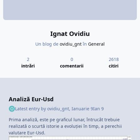
Ignat Ovidiu
Un blog de
ovidiu_gnt
în
General
2
0
2618
intrări
comentarii
citiri
Analiză Eur-Usd
Latest entry by
ovidiu_gnt
,
Ianuarie 9
Ian 9
Prima analiză, este pe graficul lunar, întrucât trebuie
realizată o scurtă istorie a evoluției în timp, a perechii
valutare Eur-Usd.