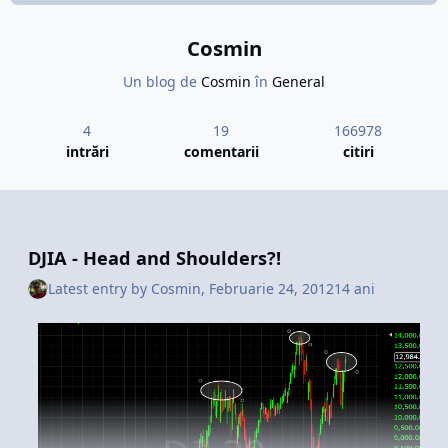
materialele furnizate de ei, si se gandesc ca vor castiga
ceva.
Cosmin
Cu "Grexit" sau fara exitul Greciei
,
Euro se va aprecia in
dauna Dolarului si a Yen-ului Japonez in momentul
Un blog de
Cosmin
în
General
stabilizarii / clarificarii situatiei la nivel politic si
economic.
4
19
166978
intrări
comentarii
citiri
Cred ca se profita la maxim de aceste zvonuri pe pietele
financiare.
Investitorii profesionisti stiu sa-si maximizeze profiturile.
Si daca ne gandim la nivel macroeconomic deprecierea
DJIA - Head and Shoulders?!
monedei Euro de la inceputul lunii Mai nu a facut decat
Latest entry by
Cosmin
,
Februarie 24, 2012
14 ani
sa incurajeze exporturile din zona Euro intarind astfel
economiile tarilor membre.
Totusi paradoxul se inregistreaza in cresterea economica
negativa care genereaza premizele unei
recesiuni in
Italia, Marea Britanie, Spania, Portugalia, cresterea
economica 0 din Franta... numai Germania a inregistrat
o crestere a PIB-ului in ultima luna.