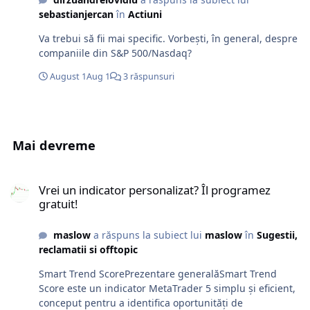
sebastianjercan
în
Actiuni
Va trebui să fii mai specific. Vorbești, în general, despre
companiile din S&P 500/Nasdaq?
August 1
Aug 1
3 răspunsuri
Mai devreme
Vrei un indicator personalizat? Îl programez gratuit!
Vrei un indicator personalizat? Îl programez
gratuit!
maslow
a răspuns la subiect lui
maslow
în
Sugestii,
reclamatii si offtopic
Smart Trend ScorePrezentare generalăSmart Trend
Score este un indicator MetaTrader 5 simplu și eficient,
conceput pentru a identifica oportunități de