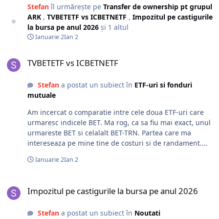
and have you found that investing in quality makes a
Stefan
îl urmărește pe
Transfer de ownership pt grupul
noticeable difference over the long term?
ARK
,
TVBETETF vs ICBETNETF
,
Impozitul pe castigurile
la bursa pe anul 2026
și 1 altul
Ianuarie 2
Ian 2
TVBETETF vs ICBETNETF
TVBETETF vs ICBETNETF
Stefan
a postat un subiect în
ETF-uri si fonduri
mutuale
Am incercat o comparatie intre cele doua ETF-uri care
urmaresc indicele BET. Ma rog, ca sa fiu mai exact, unul
urmareste BET si celalalt BET-TRN. Partea care ma
intereseaza pe mine tine de costuri si de randament.
Din tabel reiese ca ICBETNETF are un cost mai mic, dar
Ianuarie 2
Ian 2
TVBETETF este scutit de plata impozitului pe dividendele
reinvestite, deci am vrut sa aflu cum influenteaza asta
Impozitul pe castigurile la bursa pe anul 2026
randamentul. Din pacate raspunsul nu este simplu si
Impozitul pe castigurile la bursa pe anul 2026
depinde de randamentul dividendelor. Concret, cu cat
dividend yield-ul este mai mare (cu cat este mai mare
Stefan
a postat un subiect în
Noutati
procentul din valoarea portofoliului care vine din