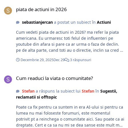
piata de actiuni in 2026
acopera toata lumea, fara sa mai fac stock picking.
piata de actiuni in 2026
sebastianjercan
a postat un subiect în
Actiuni
Cum vedeti piata de actiuni in 2026? ma refer la piata
americana. Eu urmaresc toti felul de influenteri pe
youtube din afara si pare ca ar urma o faza de declin.
pe de alta parte, cand toti au o directie, inclin sa cred ca
o sa fie exact invers. Mai ales ca suntem de ceva timp si
Decembrie 29, 2025
Dec 29
3 răspunsuri
in "fear" si ar fi putin atipic sa mearga tot in jos. Apoi, in
principiu cand ma uit la sesionality, in perioada
Cum readuci la viata o comunitate?
Ianuarie-Martie, de obicei sunt cresteri, iar apoi in
Cum readuci la viata o comunitate?
general luna Mai este cea mai pozitiva. voi ce credeti?
Stefan
a răspuns la subiect lui
Stefan
în
Sugestii,
reclamatii si offtopic
Poate ca fix pentru ca suntem in era AI-ului si pentru ca
lumea nu mai foloseste forumuri, este momentul
potrivit pt a reinchega o comunitate aici. Sau poate ca ai
dreptate. Cert e ca sa nu mi se dea sanse este mult mai