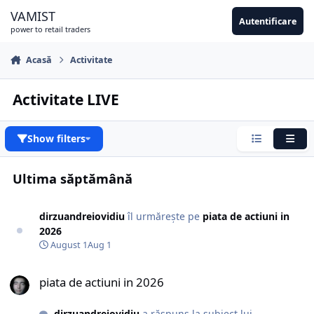
Sari la conținut
VAMIST
Autentificare
power to retail traders
Acasă
Activitate
Activitate LIVE
Show filters
Condensat
Extin
Ultima săptămână
dirzuandreiovidiu
îl urmărește pe
piata de actiuni in
2026
August 1
Aug 1
piata de actiuni in 2026
piata de actiuni in 2026
dirzuandreiovidiu
a răspuns la subiect lui