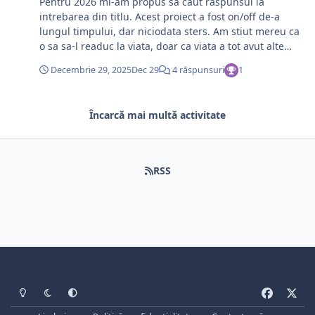
Pentru 2026 mi-am propus sa caut raspunsul la
intrebarea din titlu. Acest proiect a fost on/off de-a
lungul timpului, dar niciodata sters. Am stiut mereu ca
o sa sa-l readuc la viata, doar ca viata a tot avut alte
planuri cu mine... 2026 o sa fie o noua incercare. Nu stiu
Decembrie 29, 2025
Dec 29
4 răspunsuri
1
daca o sa-mi iasa sau nu, dar va invit sa vedem
impreuna ce se intampla :) Un an nou profitabil, cu
sanatate, impliniri si oameni buni alaturi!
Încarcă mai multă activitate
RSS
Light Mode
Dark Mode
System Preference
f
x
a