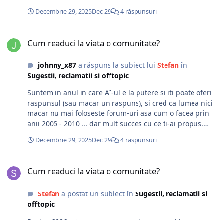
confortabil pentru mine decat sa mi se dea si sa nu-mi
Decembrie 29, 2025
Dec 29
4 răspunsuri
iasa :)
Cum readuci la viata o comunitate?
Cum readuci la viata o comunitate?
johnny_x87
a răspuns la subiect lui
Stefan
în
Sugestii, reclamatii si offtopic
Suntem in anul in care AI-ul e la putere si iti poate oferi
raspunsul (sau macar un raspuns), si cred ca lumea nici
macar nu mai foloseste forum-uri asa cum o facea prin
anii 2005 - 2010 ... dar mult succes cu ce ti-ai propus.
Chiar sunt curios ce va iesi, dar nu te supara daca nu iti
Decembrie 29, 2025
Dec 29
4 răspunsuri
dau sanse prea mari de reusita.. :)
Cum readuci la viata o comunitate?
Cum readuci la viata o comunitate?
Stefan
a postat un subiect în
Sugestii, reclamatii si
offtopic