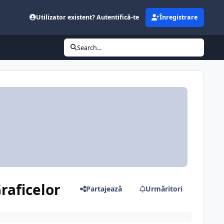
Utilizator existent? Autentifică-te
Înregistrare
Search...
raficelor
Partajează
Urmăritori