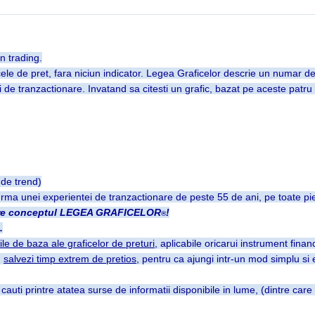
n trading.
icele de pret, fara niciun indicator. Legea Graficelor descrie un numar d
ati de tranzactionare. Invatand sa citesti un grafic, bazat pe aceste patr
 de trend)
ma unei experientei de tranzactionare de peste 55 de ani, pe toate piet
despre conceptul LEGEA GRAFICELOR
!
®
.
ile de baza ale graficelor de preturi
, aplicabile oricarui instrument finan
,
salvezi timp extrem de pretios
, pentru ca ajungi intr-un mod simplu si e
cauti printre atatea surse de informatii disponibile in lume, (dintre car