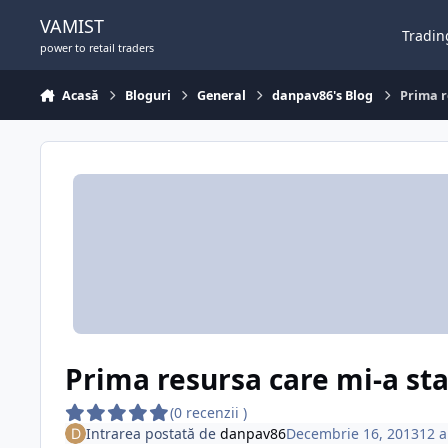
Sari la conținut
VAMIST
Tradin
power to retail traders
Acasă
Bloguri
General
danpav86's Blog
Prima r
Prima resursa care mi-a sta
(0 recenzii )
Intrarea postată de
danpav86
Decembrie 16, 2013
12 a