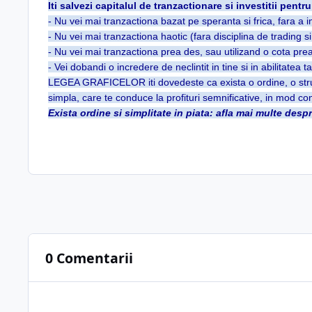
Iti salvezi capitalul de tranzactionare si investitii pentru
- Nu vei mai tranzactiona bazat pe speranta si frica, fara a i
- Nu vei mai tranzactiona haotic (fara disciplina de trading 
- Nu vei mai tranzactiona prea des, sau utilizand o cota pre
- Vei dobandi o incredere de neclintit in tine si in abilitatea t
LEGEA GRAFICELOR iti dovedeste ca exista o ordine, o structu
simpla, care te conduce la profituri semnificative, in mod co
Exista ordine si simplitate in piata: afla mai multe 
0 Comentarii