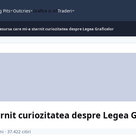
g Pits
Outcries
Grafice si AT
Traderi
esursa care mi-a starnit curiozitatea despre Legea Graficelor
rnit curiozitatea despre Legea G
ni
· 37.422 citiri