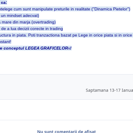
 ca:
ntelege cum sunt manipulate preturile in realitate ("Dinamica Pietelor")
si un mindset adecvat)
a mare din marja (overtrading)
a de a lua decizii corecte in trading
ra in piata. Poti tranzactiona bazat pe Lege in orice piata si in orice 
nstant!
despre conceptul LEGEA GRAFICELOR
!
®
Saptamana 13-17 Ianuar
Nu sunt comentarii de afișat