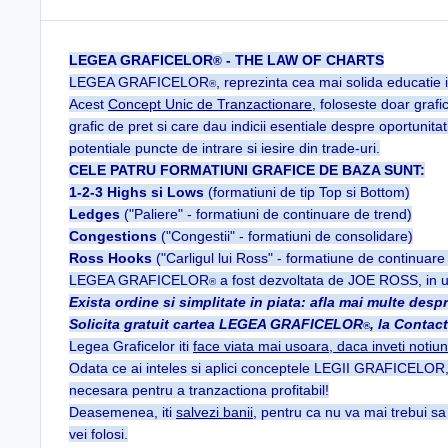
LEGEA GRAFICELOR
- THE LAW OF CHARTS
®
LEGEA GRAFICELOR
, reprezinta cea mai solida educatie i
®
Acest
Concept Unic de Tranzactionare
, foloseste doar graf
grafic de pret si care dau indicii esentiale despre oportunit
potentiale puncte de intrare si iesire din trade-uri.
CELE PATRU FORMATIUNI GRAFICE DE BAZA SUNT:
1-2-3 Highs si Lows
(formatiuni de tip Top si Bottom)
Ledges
("Paliere" - formatiuni de continuare de trend)
Congestions
("Congestii" - formatiuni de consolidare)
Ross Hooks
("Carligul lui Ross" - formatiune de continuare
LEGEA GRAFICELOR
a fost dezvoltata de JOE ROSS, in ur
®
Exista ordine si simplitate in piata: afla mai multe 
Solicita gratuit cartea LEGEA GRAFICELOR
, la
Contact
®
Legea Graficelor iti
face viata mai usoara, daca inveti notiun
Odata ce ai inteles si aplici conceptele LEGII GRAFICELOR
necesara pentru a tranzactiona profitabil!
Deasemenea, iti
salvezi banii
, pentru ca nu va mai trebui sa 
vei folosi.