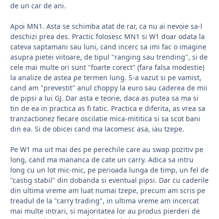
de un car de ani.
Apoi MN1. Asta se schimba atat de rar, ca nu ai nevoie sa-l
deschizi prea des. Practic folosesc MN1 si W1 doar odata la
cateva saptamani sau luni, cand incerc sa imi fac o imagine
asupra pietei viitoare, de tipul "ranging sau trending", si de
cele mai multe ori sunt "foarte corect" (fara falsa modestie)
la analize de astea pe termen lung. S-a vazut si pe vamist,
cand am "prevestit" anul choppy la euro sau caderea de mii
de pipsi a lui GJ. Dar asta e teorie, daca as putea sa ma si
tin de ea in practica as fi tatic. Practica e diferita, as vrea sa
tranzactionez fiecare oscilatie mica-mititica si sa scot bani
din ea. Si de obicei cand ma lacomesc asa, iau tzepe.
Pe W1 ma uit mai des pe perechile care au swap pozitiv pe
long, cand ma mananca de cate un carry. Adica sa intru
long cu un lot mic-mic, pe perioada lunga de timp, un fel de
"castig stabil" din dobanda si eventual pipsi. Dar cu caderile
din ultima vreme am luat numai tzepe, precum am scris pe
treadul de la "carry trading", in ultima vreme am incercat
mai multe intrari, si majoritatea lor au produs pierderi de