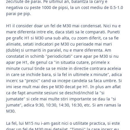
zeci/sute de parai. Pe ultimul an, balantza la carry e
negativa cu peste 1000 de pipsi, la un cost mediu de 0.5-1.0
parai pe pip.
H1 il consider doar un fel de M30 mai condensat. Nici nu e
mare diferenta intre ele, daca stati sa le comparati. Puneti
pe grafic H1 si M30 una sub alta, cu zoom diferit, ca sa fie
aliniate, setati indicatori pe M30 cu perioade mai mari
(duble) si urmariti in paralel, nu e mare diferenta. Am
constatat in schimb "periodicitati" care apar pe M30 si nu
apar pe H1, de genul ca "in situatia cutare, primele x
minute cursul tinde sa se miste in directie contrara aceleia
in care se inchide bara, si la fel in ultimele x minute", adica
incerc sa "prezic" cand va incepe candela sa faca umbre. Si
imi iese mult mai des pe M30 decat pe H1. In plus am aflat
ca de fapt anumite sesiuni se deschid/inchid la "si
jumatate" si cele mai multe stiri importante se dau la "si
jumate", adica 9:30, 10:30, 14:30, 16:30, etc. Si am ramas la
M30.
La fel, lui M15 nu i-am gasit nici o utilitate practica, si este
doar un fel de M30 mai detailat. "Timpii" la care incerc eu