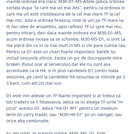
inainte ordinea era clara: M30-D1-M5-Altele (adica ordinea
sortata dupa "la care ma uit mai des", pentru ca ordinea in
care ma uit este intotdeauna de la cel mai mare TF la cel
mai mic, asta e ordinea fireasca, intai te uiti pe TF mare sa
iti faci idee de ansamblu, apoi rafinezi TF-ul spre mai mic,
pentru intrari), deci daca inainte ordinea era M30-D1-M5,
acum ordinea incepe sa se schimbe, M30-M5-D1, si simt ca
ma pierd din ce in ce mai mult in M5 si imi pare cumva rau.
Pentru ca D1 este un chart foarte important, barele lui
includ sesiunile zilnice. Exista un pic de discrepante intre
brokeri (fusul orar al serverului) dar ele nu sunt asa
accentuate ca la H4, si in plus candelele D1 contin toata
sesiunea, pe cand la candelele H4 sesiunea se intinde pe 2-
3 bare, cum am zis mai sus.
D1 este intr-adevar un TF foarte important si ar trebui ca
toti traderii sa il foloseasca, adica sa isi aleaga TF-urile "in
jurul" acestui D1. Adica "H4-D1-W1" pentru un medium
term ori carry trader, sau "M30-H4-D1" pt un swinger, sau
orice alta combinatie.
Eu am votat, in aceasta ordine: M30, M5, D1. Este