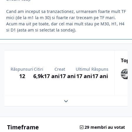
Cand am inceput sa tranzactionez, urmaream foarte mult TF
mici (de la m1 la m 30) si foarte rar treceam pe TF mari.
Acum ma uit pe toate, dar cel mai mult stau pe M30, H1, H4
si D1 (asta am si selectat la sondaj).
Top 
Răspunsuri
Citiri
Creat
Ultimul Răspuns
12
6,9k
17 ani
17 ani
17 ani
17 ani
Expand topic overview
Timeframe
29 membri au votat