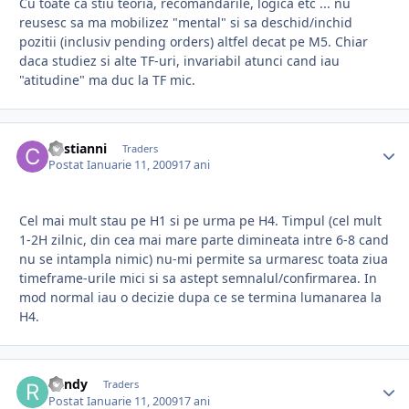
Cu toate ca stiu teoria, recomandarile, logica etc ... nu
reusesc sa ma mobilizez "mental" si sa deschid/inchid
pozitii (inclusiv pending orders) altfel decat pe M5. Chiar
daca studiez si alte TF-uri, invariabil atunci cand iau
"atitudine" ma duc la TF mic.
cristianni
Traders
Postat
Ianuarie 11, 2009
17 ani
Cel mai mult stau pe H1 si pe urma pe H4. Timpul (cel mult
1-2H zilnic, din cea mai mare parte dimineata intre 6-8 cand
nu se intampla nimic) nu-mi permite sa urmaresc toata ziua
timeframe-urile mici si sa astept semnalul/confirmarea. In
mod normal iau o decizie dupa ce se termina lumanarea la
H4.
Randy
Traders
Postat
Ianuarie 11, 2009
17 ani