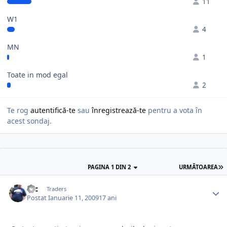
11
W1
4
MN
1
Toate in mod egal
2
Te rog
autentifică-te
sau
înregistrează-te
pentru a vota în
acest sondaj.
PAGINA 1 DIN 2
URMĂTOAREA
sec
Traders
Postat
Ianuarie 11, 2009
17 ani