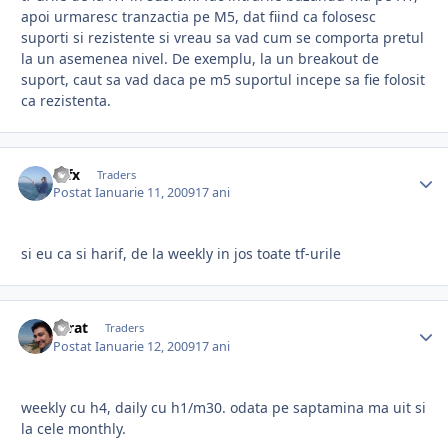
apoi urmaresc tranzactia pe M5, dat fiind ca folosesc
suporti si rezistente si vreau sa vad cum se comporta pretul
la un asemenea nivel. De exemplu, la un breakout de
suport, caut sa vad daca pe m5 suportul incepe sa fie folosit
ca rezistenta.
mfx
Traders
Postat
Ianuarie 11, 2009
17 ani
si eu ca si harif, de la weekly in jos toate tf-urile
Scrat
Traders
Postat
Ianuarie 12, 2009
17 ani
weekly cu h4, daily cu h1/m30. odata pe saptamina ma uit si
la cele monthly.