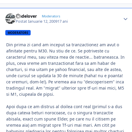
tradelover
Moderators
Postat
Ianuarie 12, 2009
17 ani
MODERATORS
Din prima zi cand am inceput sa tranzactionez am avut o
afinitate pentru M30. Nu stiu de ce. Se potriveste cu
caracterul meu, sau viteza mea de reactie... batraneasca. In
plus, ceva vreme am tranzactionat fara sa am habar de
charturi, si ma uitam pe yahoo financial, sau alte de astea,
unde cursul se updata la 30 de minute (haha! nu e poanta!
ce vremuri, dom-le!). Pe vremea aia nu "descoperisem" inca
tradingul real. Am "migrat" ulterior spre tf-uri mai mici, M5
si M1, ciupeala de pipsi.
Apoi dupa ce am distrus al doilea cont real (primul s-a dus
dupa cateva beturi norocoase, cu o singura tranzactie
abisala, exact cum spune Elder, pe care nu il citisem pe
vremea aia) am migrat spre Tf-uri mai mari. Am citit pe
babypips pledoaria lor pentru folosirea mai multor charturi