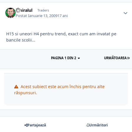
amiralul
Traders
Postat
Ianuarie 13, 2009
17 ani
H15 si uneori H4 pentru trend, exact cum am invatat pe
bancile scolii...
PAGINA 1 DIN 2
URMĂTOAREA
Acest subiect este acum închis pentru alte
răspunsuri.
Partajează
Urmăritori