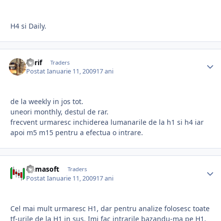
H4 si Daily.
harif
Traders
Postat
Ianuarie 11, 2009
17 ani
de la weekly in jos tot.
uneori monthly, destul de rar.
frecvent urmaresc inchiderea lumanarile de la h1 si h4 iar
apoi m5 m15 pentru a efectua o intrare.
bumasoft
Traders
Postat
Ianuarie 11, 2009
17 ani
Cel mai mult urmaresc H1, dar pentru analize folosesc toate
tf-urile de la H1 in sus. Imi fac intrarile bazandu-ma pe H1,