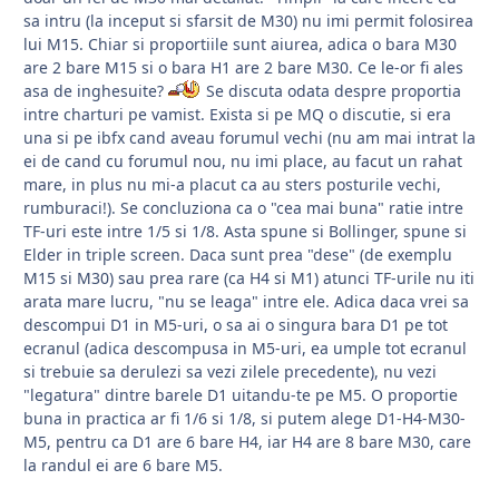
sa intru (la inceput si sfarsit de M30) nu imi permit folosirea
lui M15. Chiar si proportiile sunt aiurea, adica o bara M30
are 2 bare M15 si o bara H1 are 2 bare M30. Ce le-or fi ales
asa de inghesuite?
Se discuta odata despre proportia
intre charturi pe vamist. Exista si pe MQ o discutie, si era
una si pe ibfx cand aveau forumul vechi (nu am mai intrat la
ei de cand cu forumul nou, nu imi place, au facut un rahat
mare, in plus nu mi-a placut ca au sters posturile vechi,
rumburaci!). Se concluziona ca o "cea mai buna" ratie intre
TF-uri este intre 1/5 si 1/8. Asta spune si Bollinger, spune si
Elder in triple screen. Daca sunt prea "dese" (de exemplu
M15 si M30) sau prea rare (ca H4 si M1) atunci TF-urile nu iti
arata mare lucru, "nu se leaga" intre ele. Adica daca vrei sa
descompui D1 in M5-uri, o sa ai o singura bara D1 pe tot
ecranul (adica descompusa in M5-uri, ea umple tot ecranul
si trebuie sa derulezi sa vezi zilele precedente), nu vezi
"legatura" dintre barele D1 uitandu-te pe M5. O proportie
buna in practica ar fi 1/6 si 1/8, si putem alege D1-H4-M30-
M5, pentru ca D1 are 6 bare H4, iar H4 are 8 bare M30, care
la randul ei are 6 bare M5.