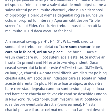
(ei spun ca "nimic nu ne-a salvat atat de multi pipsi cat ne-a
salvat uitatul pe mai multe charturi", cine nu a citit school
of pipsology, a pierdut vremea degeaba! rog sa arunce un
ochi, in propriul lui interea!). Apoi am citit despre "triple
screen"-ul lui Elder. Concluzie: trebuie musai sa ma uit la
mai multe TF-uri daca vreau sa fac bani.
Am incercat swing, pe H1, H4, D1, W1... well, cred ca
sondajul ar trebui completat cu "
care sunt charturile pe
care nu le folositi, ori nu va plac?
"... pe bune... Daca e
vreun chart care nu il pot suferi, acela este H4. Si motive ar
fi sute. In primul rand H4 este broker-dependent. Daca
ceasul serverului la broker este GMT+4k+1 sau GMT+4k+3,
cu k=0,1,2, chartul H4 arata total diferit. Am discutat pe blog
chestia asta, am acolo si un indicator care sa scoata in relief
aceste diferente. In plus, H4 este foarte atipic, ai doua-trei
bare care stau degeaba cand nu sunt sesiuni, si apoi doua-
trei bare care zburda unde vor ele cand se deschide London
si New York. Nu vezi "preludiul" miscarii, nu iti potiface o
idee despre eventuala directie (parerea mea). H4 este
chartul pe care il urasc cel mai mult, si nu l-am mai deschis