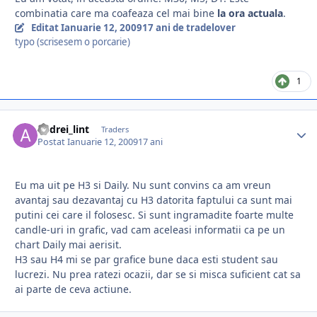
combinatia care ma coafeaza cel mai bine
la ora actuala
.
Editat
Ianuarie 12, 2009
17 ani
de tradelover
typo (scrisesem o porcarie)
1
andrei_lint
Traders
Postat
Ianuarie 12, 2009
17 ani
Eu ma uit pe H3 si Daily. Nu sunt convins ca am vreun
avantaj sau dezavantaj cu H3 datorita faptului ca sunt mai
putini cei care il folosesc. Si sunt ingramadite foarte multe
candle-uri in grafic, vad cam aceleasi informatii ca pe un
chart Daily mai aerisit.
H3 sau H4 mi se par grafice bune daca esti student sau
lucrezi. Nu prea ratezi ocazii, dar se si misca suficient cat sa
ai parte de ceva actiune.