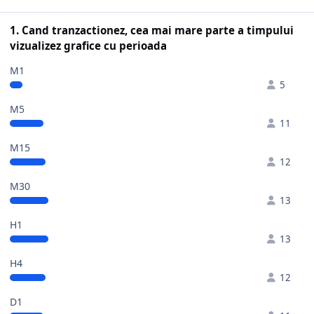
1. Cand tranzactionez, cea mai mare parte a timpului
vizualizez grafice cu perioada
M1
5
M5
11
M15
12
M30
13
H1
13
H4
12
D1