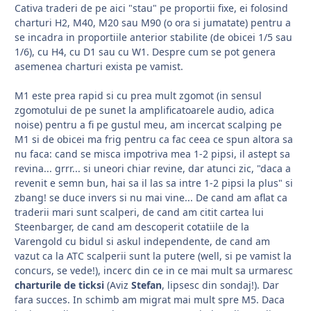
Cativa traderi de pe aici "stau" pe proportii fixe, ei folosind
charturi H2, M40, M20 sau M90 (o ora si jumatate) pentru a
se incadra in proportiile anterior stabilite (de obicei 1/5 sau
1/6), cu H4, cu D1 sau cu W1. Despre cum se pot genera
asemenea charturi exista pe vamist.
M1 este prea rapid si cu prea mult zgomot (in sensul
zgomotului de pe sunet la amplificatoarele audio, adica
noise) pentru a fi pe gustul meu, am incercat scalping pe
M1 si de obicei ma frig pentru ca fac ceea ce spun altora sa
nu faca: cand se misca impotriva mea 1-2 pipsi, il astept sa
revina... grrr... si uneori chiar revine, dar atunci zic, "daca a
revenit e semn bun, hai sa il las sa intre 1-2 pipsi la plus" si
zbang! se duce invers si nu mai vine... De cand am aflat ca
traderii mari sunt scalperi, de cand am citit cartea lui
Steenbarger, de cand am descoperit cotatiile de la
Varengold cu bidul si askul independente, de cand am
vazut ca la ATC scalperii sunt la putere (well, si pe vamist la
concurs, se vede!), incerc din ce in ce mai mult sa urmaresc
charturile de ticksi
(Aviz
Stefan
, lipsesc din sondaj!). Dar
fara succes. In schimb am migrat mai mult spre M5. Daca