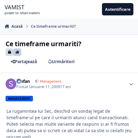
Sari la conținut
VAMIST
Autentificare
power to retail traders
Acasă
Ce timeframe urmariti?
Ce timeframe urmariti?
Partajează
Urmăritori
Stefan
Management
Postat
Ianuarie 11, 2009
17 ani
MANAGEMENT
La rugamintea lui Sec, deschid un sondaj legat de
timeframe-ul pe care il urmariti atunci cand tranzactionati.
Puteti selecta mai multe variante de raspuns si ar fi frumos
daca ati putea sa si scrieti ce ati votat ca sa stie si ceilalti (eu
oricum vad).