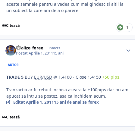
aceste semnale pentru a vedea cum mai gindesc si altii la
un subiect la care am deja o parere.
Citează
1
analize_forex
Traders
Postat
Aprilie 1, 2011
15 ani
AUTOR
TRADE 5
BUY
EUR
/
USD
@ 1,4100 - Close 1,4150
+50 pips.
Tranzactia ar fi trebuit inchisa aseara la +100pips dar nu am
apucat sa intru sa postez, asa ca inchidem acum.
Editat
Aprilie 1, 2011
15 ani
de analize_forex
Citează