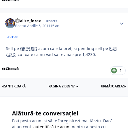
analize_forex
Traders
Postat
Aprilie 5, 2011
15 ani
AUTOR
Sell pe
GBP
/
USD
acum ca e la pret, si pending sell pe
EUR
/
USD
, cu toate ca nu vad sa revina spre 1,4230.
Citează
1
ANTERIOARĂ
PAGINA 2 DIN 17
URMĂTOAREA
Alătură-te conversației
Poți posta acum și să te înregistrezi mai târziu. Dacă
ai un cont,
autentifică-te acum
pentru a posta cu