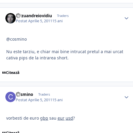
dirzuandreiovidiu
Traders
Postat
Aprilie 5, 2011
15 ani
@cosmino
Nu este tarziu, e chiar mai bine intrucat pretul a mai urcat
cativa pips de la intrarea short.
Citează
cosmino
Traders
Postat
Aprilie 5, 2011
15 ani
vorbesti de euro
gbp
sau
eur
usd
?
Citează