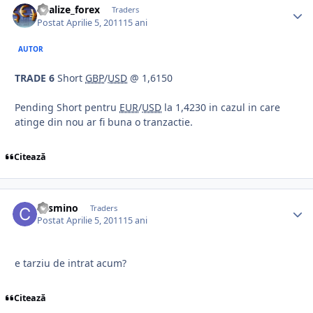
analize_forex
Traders
Postat
Aprilie 5, 2011
15 ani
AUTOR
TRADE 6
Short
GBP
/
USD
@ 1,6150
Pending Short pentru
EUR
/
USD
la 1,4230 in cazul in care
atinge din nou ar fi buna o tranzactie.
Citează
cosmino
Traders
Postat
Aprilie 5, 2011
15 ani
e tarziu de intrat acum?
Citează