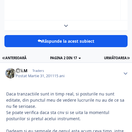
Expand topic overview
Răspunde la acest subiect
ANTERIOARĂ
PAGINA 2 DIN 17
URMĂTOAREA
Adi.M
Traders
Postat
Martie 31, 2011
15 ani
Daca tranzactiile sunt in timp real, si posturile nu sunt
editate, din punctul meu de vedere lucrurile nu au de ce sa
nu fie serioase.
Se poate verifica daca sta cnv si se uita la momentul
posturilor si pretul acelui instrument.
Dadeam si eu semnale de genul asta acum ceva timp, intre