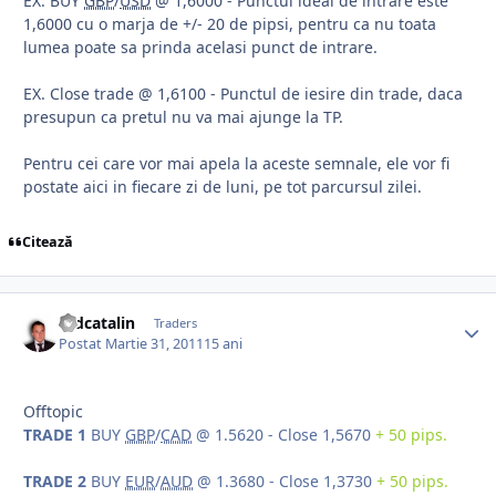
EX. BUY
GBP
/
USD
@ 1,6000 - Punctul ideal de intrare este
1,6000 cu o marja de +/- 20 de pipsi, pentru ca nu toata
lumea poate sa prinda acelasi punct de intrare.
EX. Close trade @ 1,6100 - Punctul de iesire din trade, daca
presupun ca pretul nu va mai ajunge la TP.
Pentru cei care vor mai apela la aceste semnale, ele vor fi
postate aici in fiecare zi de luni, pe tot parcursul zilei.
Citează
mdcatalin
Traders
Postat
Martie 31, 2011
15 ani
Offtopic
TRADE 1
BUY
GBP
/
CAD
@ 1.5620 - Close 1,5670
+ 50 pips.
TRADE 2
BUY
EUR
/
AUD
@ 1.3680 - Close 1,3730
+ 50 pips.