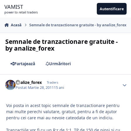
Sari la conținut
VAMIST
Autentificare
power to retail traders
Acasă
Semnale de tranzactionare gratuite - by analize_forex
Semnale de tranzactionare gratuite -
by analize_forex
Partajează
Urmăritori
analize_forex
Traders
Postat
Martie 28, 2011
15 ani
Voi posta in acest topic semnale de tranzactionare pentru
mai multe perechi valutare, gratuit, pentru a fi de ajutor
pentru cei care mai au nevoie cateodata de un indiciu.
Tranzactiile vor fi cu un R:r de 1:1, TP de 150 de pipsi si cu