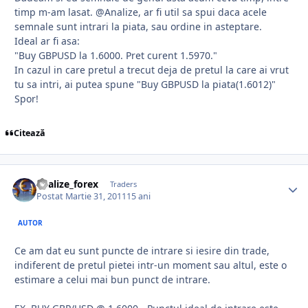
timp m-am lasat. @Analize, ar fi util sa spui daca acele
semnale sunt intrari la piata, sau ordine in asteptare.
Ideal ar fi asa:
"Buy GBPUSD la 1.6000. Pret curent 1.5970."
In cazul in care pretul a trecut deja de pretul la care ai vrut
tu sa intri, ai putea spune "Buy GBPUSD la piata(1.6012)"
Spor!
Citează
analize_forex
Traders
Postat
Martie 31, 2011
15 ani
AUTOR
Ce am dat eu sunt puncte de intrare si iesire din trade,
indiferent de pretul pietei intr-un moment sau altul, este o
estimare a celui mai bun punct de intrare.