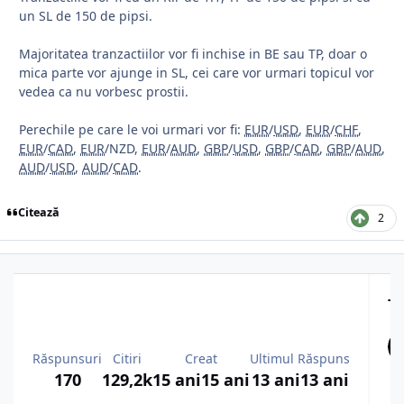
un SL de 150 de pipsi.
Majoritatea tranzactiilor vor fi inchise in BE sau TP, doar o
mica parte vor ajunge in SL, cei care vor urmari topicul vor
vedea ca nu vorbesc prostii.
Perechile pe care le voi urmari vor fi:
EUR
/
USD
,
EUR
/
CHF
,
EUR
/
CAD
,
EUR
/NZD,
EUR
/
AUD
,
GBP
/
USD
,
GBP
/
CAD
,
GBP
/
AUD
,
AUD
/
USD
,
AUD
/
CAD
.
Citează
2
To
Răspunsuri
Citiri
Creat
Ultimul Răspuns
170
129,2k
15 ani
15 ani
13 ani
13 ani