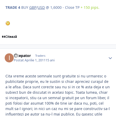
TRADE 4
BUY
GBP
/
USD
@ 1,6000 - Close TP
+ 150 pips.
Citează
incepator
Traders
Postat
Aprilie 1, 2011
15 ani
Cita vreme aceste semnale sunt gratuite si nu urmaresc o
publicitate proprie, eu le sustin si chiar apreciez curajul de
a le afisa. Daca sunt corecte sau nu si in ce % asta deja e un
subiect bun de discutat in acelasi topic. Toata lumea, chiar
si incepatorii, stiu ca un semnal gratuit pe un forum liber, il
poti folosi dar asumat 100% de tine iar daca nu, poti, cel
mult sa-l ignori; in nici un caz nu mi se pare constructiv sa-l
influentezi pe autor sa nu-l mai publice. Eu gasesc utile