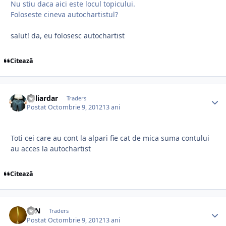
Nu stiu daca aici este locul topicului.
Foloseste cineva autochartistul?
salut! da, eu folosesc autochartist
Citează
Miliardar
Traders
Postat
Octombrie 9, 2012
13 ani
Toti cei care au cont la alpari fie cat de mica suma contului
au acces la autochartist
Citează
ZEN
Traders
Postat
Octombrie 9, 2012
13 ani