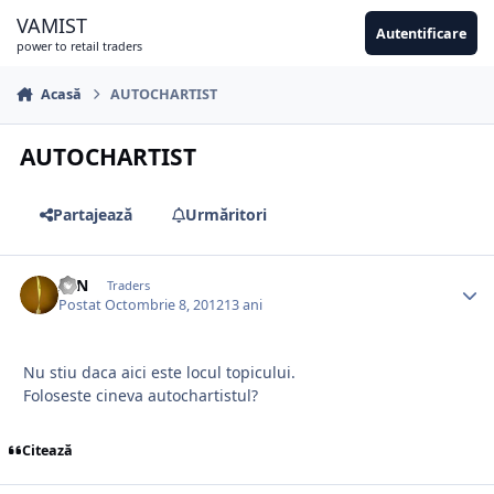
Sari la conținut
VAMIST
Autentificare
power to retail traders
Acasă
AUTOCHARTIST
AUTOCHARTIST
Partajează
Urmăritori
ZEN
Traders
Postat
Octombrie 8, 2012
13 ani
Nu stiu daca aici este locul topicului.
Foloseste cineva autochartistul?
Citează