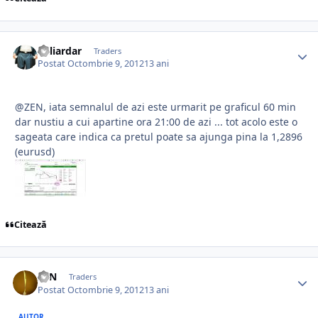
Miliardar
Traders
Postat
Octombrie 9, 2012
13 ani
@ZEN, iata semnalul de azi este urmarit pe graficul 60 min
dar nustiu a cui apartine ora 21:00 de azi ... tot acolo este o
sageata care indica ca pretul poate sa ajunga pina la 1,2896
(eurusd)
Citează
ZEN
Traders
Postat
Octombrie 9, 2012
13 ani
AUTOR