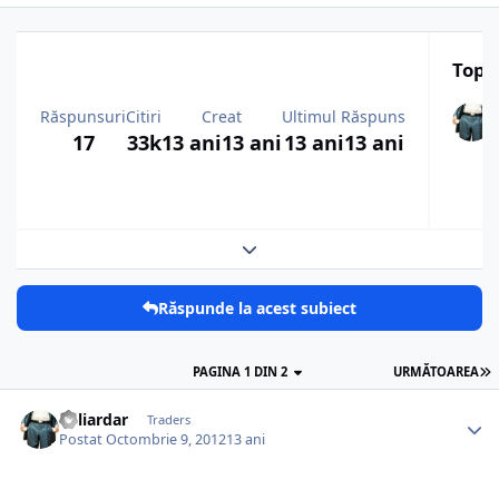
Top a
Răspunsuri
Citiri
Creat
Ultimul Răspuns
17
33k
13 ani
13 ani
13 ani
13 ani
Expand topic overview
Răspunde la acest subiect
PAGINA 1 DIN 2
URMĂTOAREA
Miliardar
Traders
Postat
Octombrie 9, 2012
13 ani