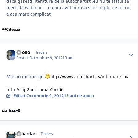
daca gasesti literatura de la autochartist ,eu nu te sfatui sa
mergi la webinar ... eu am avut in rusa si e simplu de tot nu
e asa mare complicat
Citează
Apollo
Traders
Postat
Octombrie 9, 2012
13 ani
Mie nu imi merge
http://www.autochart...s/interbank-fx/
http://clip2net.com/s/2nx06
Editat
Octombrie 9, 2012
13 ani
de apolo
Citează
Miliardar
Traders