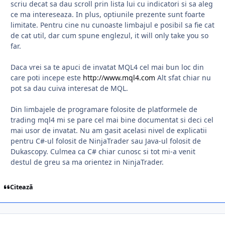
scriu decat sa dau scroll prin lista lui cu indicatori si sa aleg
ce ma intereseaza. In plus, optiunile prezente sunt foarte
limitate. Pentru cine nu cunoaste limbajul e posibil sa fie cat
de cat util, dar cum spune englezul, it will only take you so
far.
Daca vrei sa te apuci de invatat MQL4 cel mai bun loc din
care poti incepe este
http://www.mql4.com
Alt sfat chiar nu
pot sa dau cuiva interesat de MQL.
Din limbajele de programare folosite de platformele de
trading mql4 mi se pare cel mai bine documentat si deci cel
mai usor de invatat. Nu am gasit acelasi nivel de explicatii
pentru C#-ul folosit de NinjaTrader sau Java-ul folosit de
Dukascopy. Culmea ca C# chiar cunosc si tot mi-a venit
destul de greu sa ma orientez in NinjaTrader.
Citează