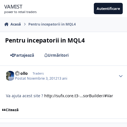
Sari la conținut
VAMIST
Autentificare
power to retail traders
Acasă
Pentru incepatorii in MQL4
Pentru incepatorii in MQL4
Partajează
Urmăritori
Apollo
Traders
Postat
Noiembrie 3, 2012
13 ani
Va ajuta acest site ?
http://sufx.core.t3-...sorBuilder/#Var
Citează