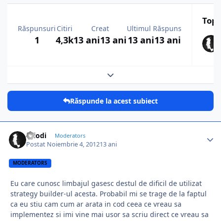
Top 
Răspunsuri
Citiri
Creat
Ultimul Răspuns
1
4,3k
13 ani
13 ani
13 ani
13 ani
Expand topic overview
Răspunde la acest subiect
Criodi
Moderators
Postat
Noiembrie 4, 2012
13 ani
MODERATORS
Eu care cunosc limbajul gasesc destul de dificil de utilizat
strategy builder-ul acesta. Probabil mi se trage de la faptul
ca eu stiu cam cum ar arata in cod ceea ce vreau sa
implementez si imi vine mai usor sa scriu direct ce vreau sa