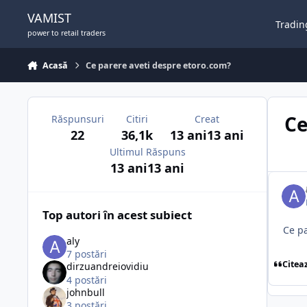
Sari la conținut
VAMIST
Tradin
power to retail traders
Acasă
Ce parere aveti despre etoro.com?
Ce
Răspunsuri
Citiri
Creat
22
36,1k
13 ani
13 ani
Ultimul Răspuns
13 ani
13 ani
Top autori în acest subiect
Ce pa
aly
7 postări
Citea
dirzuandreiovidiu
4 postări
johnbull
3 postări