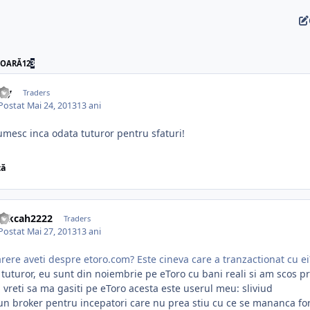
IOARĂ
1
2
3
aly
Traders
Postat
Mai 24, 2013
13 ani
mesc inca odata tuturor pentru sfaturi!
ză
rekcah2222
Traders
Postat
Mai 27, 2013
13 ani
rere aveti despre etoro.com? Este cineva care a tranzactionat cu ei? 
 tuturor, eu sunt din noiembrie pe eToro cu bani reali si am scos pr
vreti sa ma gasiti pe eToro acesta este userul meu: sliviud
un broker pentru incepatori care nu prea stiu cu ce se mananca for