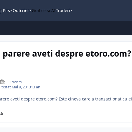
g Pits
Outcries
Grafice si AT
Traderi
 parere aveti despre etoro.com?
aly
Traders
Postat
Mai 9, 2013
13 ani
rere aveti despre etoro.com? Este cineva care a tranzactionat cu ei? 
ză