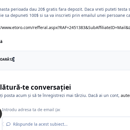
.
easta perioada dau 20$ gratis fara depozit. Daca vreti puteti test
ie sa depuneti 100$ si sa va inscrieti prin emailul unei persoane ca
://www.etoro.com/refferal.aspx?RAF=2451383&SubAffiliateID=Mail
ză
IOARĂ
1
2
3
lătură-te conversației
ți posta acum și să te înregistrezi mai târziu. Dacă ai un cont,
aute
Răspunde la acest subiect...