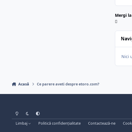
Mergi la
Navi
Nici 
Acasă
Ce parere aveti despre etoro.com?
Light Mode
Dark Mode
System Preference
Limbaj
Politică confidențialitate
Contactează-ne
Cooki