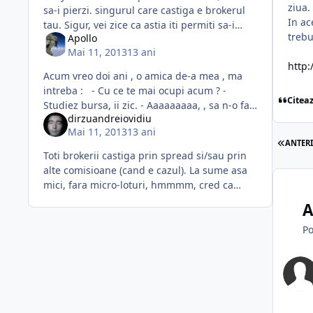
ziua
sa-i pierzi. singurul care castiga e brokerul
In ac
tau. Sigur, vei zice ca astia iti permiti sa-i
trebu
Apollo
pierzi. Eu zic ca daca -ti permiti sa-i pierzi,
Mai 11, 2013
13 ani
mai bine da-i u
http
Acum vreo doi ani , o amica de-a mea , ma
intreba : - Cu ce te mai ocupi acum ? -
Citea
Studiez bursa, ii zic. - Aaaaaaaaa, , sa n-o faci
dirzuandreiovidiu
, o prietena de-a mea a facut imprumut 50
Mai 11, 2013
13 ani
de milioane in banca si
ANTER
Toti brokerii castiga prin spread si/sau prin
alte comisioane (cand e cazul). La sume asa
mici, fara micro-loturi, hmmmm, cred ca
trebuie luate cat mai putine tranzactii avand
A
in vedere ca esti incepa
Po