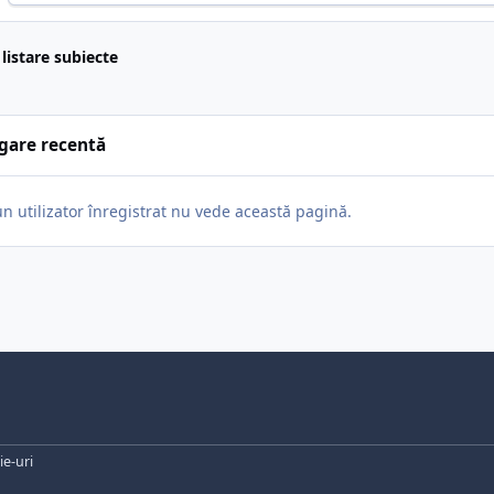
 listare subiecte
gare recentă
un utilizator înregistrat nu vede această pagină.
e-uri