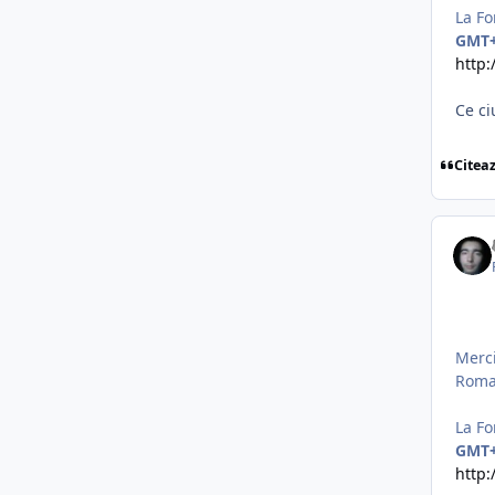
La Fo
GMT
http
Ce c
Citea
Merci
Roma
La Fo
GMT
http