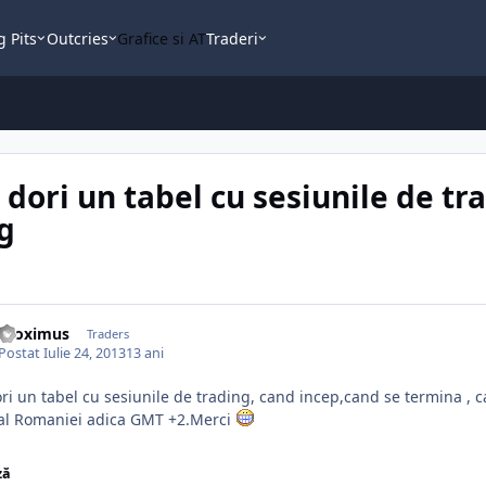
g Pits
Outcries
Grafice si AT
Traderi
 dori un tabel cu sesiunile de tr
g
Proximus
Traders
Postat
Iulie 24, 2013
13 ani
ri un tabel cu sesiunile de trading, cand incep,cand se termina , c
 al Romaniei adica GMT +2.Merci
ză