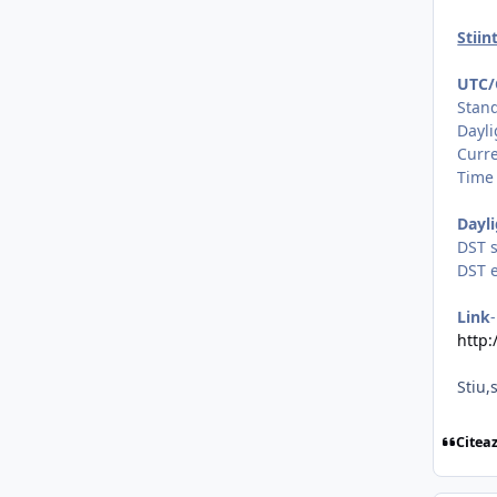
Stiint
UTC/
Stan
Dayli
Curre
Time
Dayl
DST s
DST e
Link
http
Stiu,
Citea