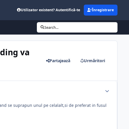
Utilizator existent? Autentifică-te
Înregistrare
Search...
ading va
Partajează
Urmăritori
and se suprapun unul pe celalalt,si de preferat in fusul