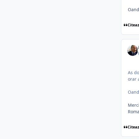
Oand
Citea
As do
orar
Oand
Merci
Roma
Citea