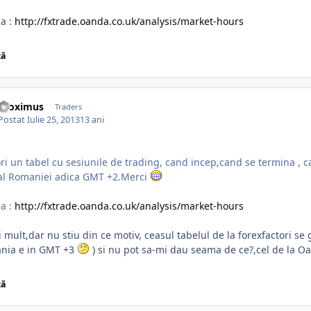
a :
http://fxtrade.oanda.co.uk/analysis/market-hours
ză
Proximus
Traders
Postat
Iulie 25, 2013
13 ani
ri un tabel cu sesiunile de trading, cand incep,cand se termina , c
 al Romaniei adica GMT +2.Merci
a :
http://fxtrade.oanda.co.uk/analysis/market-hours
 mult,dar nu stiu din ce motiv, ceasul tabelul de la forexfactori se 
nia e in GMT +3
) si nu pot sa-mi dau seama de ce?,cel de la Oa
ză