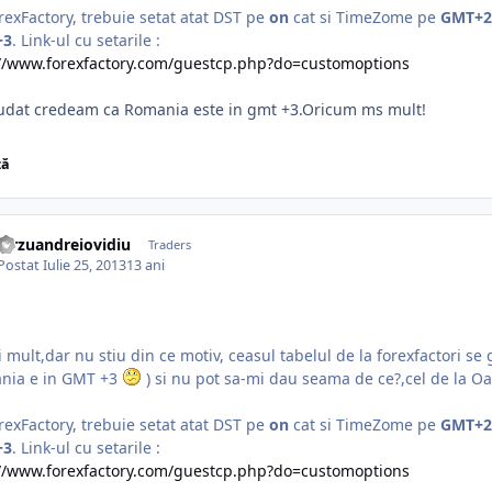
rexFactory, trebuie setat atat DST pe
on
cat si TimeZome pe
GMT+
+3
. Link-ul cu setarile :
://www.forexfactory.com/guestcp.php?do=customoptions
iudat credeam ca Romania este in gmt +3.Oricum ms mult!
ză
dirzuandreiovidiu
Traders
Postat
Iulie 25, 2013
13 ani
 mult,dar nu stiu din ce motiv, ceasul tabelul de la forexfactori se 
nia e in GMT +3
) si nu pot sa-mi dau seama de ce?,cel de la Oa
rexFactory, trebuie setat atat DST pe
on
cat si TimeZome pe
GMT+
+3
. Link-ul cu setarile :
://www.forexfactory.com/guestcp.php?do=customoptions