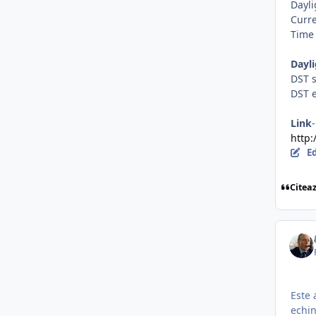
Dayli
Curre
Time
Dayl
DST s
DST e
Link
http
E
Citea
Este 
echin