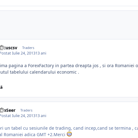
focuscsv
Traders
Postat
Iulie 24, 2013
13 ani
ima pagina a ForexFactory in partea dreapta jos , si ora Romaniei o 
utul tabelului calendarului economic .
ză
theSeer
Traders
Postat
Iulie 24, 2013
13 ani
ri un tabel cu sesiunile de trading, cand incep,cand se termina , c
 al Romaniei adica GMT +2.Merci