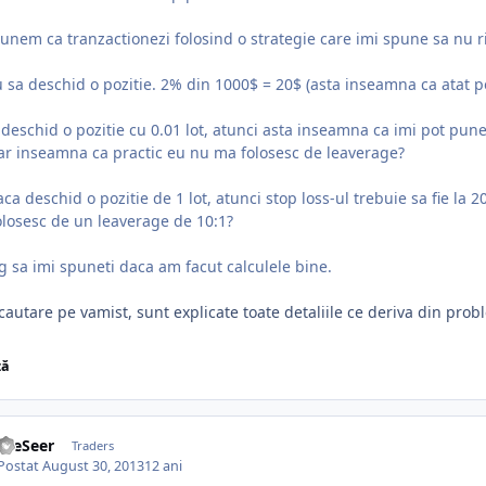
unem ca tranzactionezi folosind o strategie care imi spune sa nu r
 sa deschid o pozitie. 2% din 1000$ = 20$ (asta inseamna ca atat pot
deschid o pozitie cu 0.01 lot, atunci asta inseamna ca imi pot pune 
ar inseamna ca practic eu nu ma folosesc de leaverage?
aca deschid o pozitie de 1 lot, atunci stop loss-ul trebuie sa fie la 
losesc de un leaverage de 10:1?
g sa imi spuneti daca am facut calculele bine.
cautare pe vamist, sunt explicate toate detaliile ce deriva din prob
ză
theSeer
Traders
Postat
August 30, 2013
12 ani