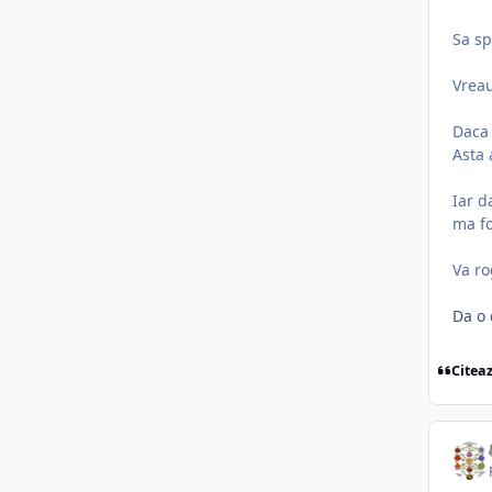
Sa sp
Vreau
Daca 
Asta 
Iar d
ma fo
Va ro
Da o 
Citea