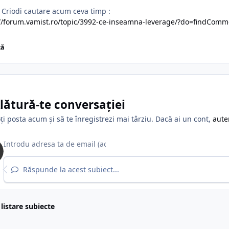
 Criodi cautare acum ceva timp :
://forum.vamist.ro/topic/3992-ce-inseamna-leverage/?do=findC
ză
lătură-te conversației
ți posta acum și să te înregistrezi mai târziu. Dacă ai un cont,
aute
Răspunde la acest subiect...
 listare subiecte