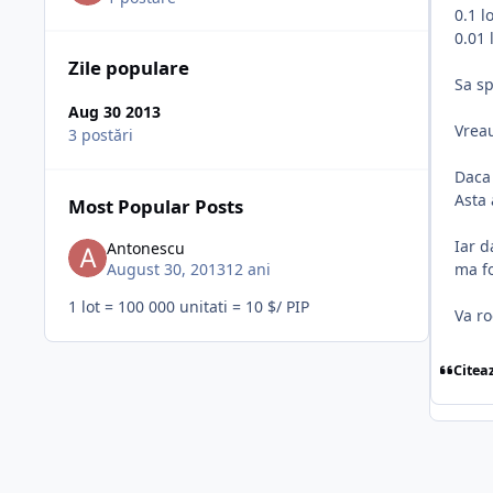
0.1 l
0.01 
Zile populare
Sa sp
Aug 30 2013
Vreau
3 postări
Daca 
Asta 
Most Popular Posts
Iar d
Antonescu
August 30, 2013
12 ani
ma f
1 lot = 100 000 unitati = 10 $/ PIP
Va ro
Citea