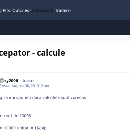
g Pits
Outcries
Grafice si AT
Traderi
cepator - calcule
rony2006
Traders
Postat
August 30, 2013
12 ani
g sa imi spuneti daca calculele sunt corecte:
n cont de 1000$
 = 10 000 unitati = 1$/pip