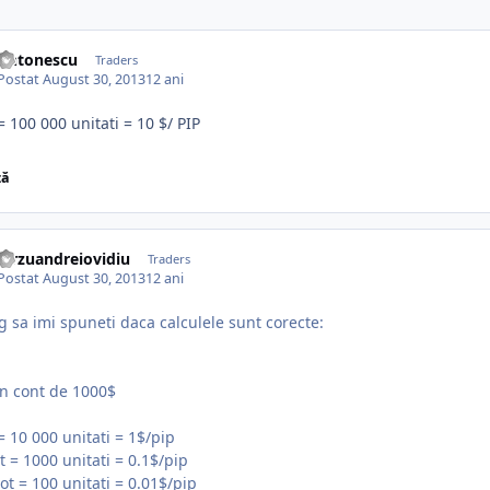
Antonescu
Traders
Postat
August 30, 2013
12 ani
 = 100 000 unitati = 10 $/ PIP
ză
dirzuandreiovidiu
Traders
Postat
August 30, 2013
12 ani
g sa imi spuneti daca calculele sunt corecte:
n cont de 1000$
 = 10 000 unitati = 1$/pip
ot = 1000 unitati = 0.1$/pip
lot = 100 unitati = 0.01$/pip