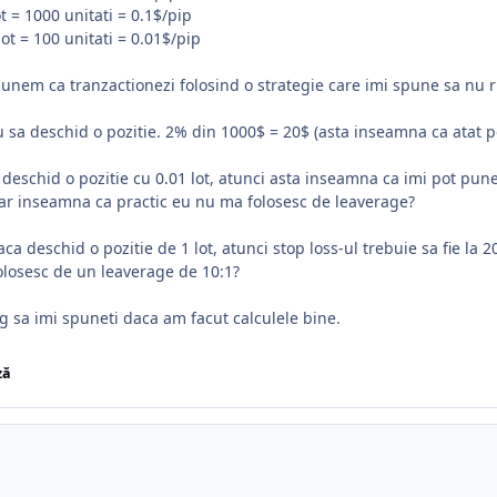
ot = 1000 unitati = 0.1$/pip
lot = 100 unitati = 0.01$/pip
unem ca tranzactionezi folosind o strategie care imi spune sa nu r
 sa deschid o pozitie. 2% din 1000$ = 20$ (asta inseamna ca atat po
deschid o pozitie cu 0.01 lot, atunci asta inseamna ca imi pot pune
ar inseamna ca practic eu nu ma folosesc de leaverage?
aca deschid o pozitie de 1 lot, atunci stop loss-ul trebuie sa fie la
olosesc de un leaverage de 10:1?
g sa imi spuneti daca am facut calculele bine.
ză