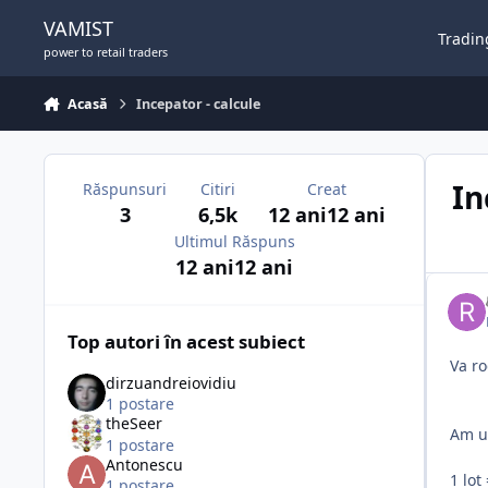
Sari la conținut
VAMIST
Tradin
power to retail traders
Acasă
Incepator - calcule
In
Răspunsuri
Citiri
Creat
3
6,5k
12 ani
12 ani
Ultimul Răspuns
12 ani
12 ani
Top autori în acest subiect
Va ro
dirzuandreiovidiu
1 postare
theSeer
Am u
1 postare
Antonescu
1 lot
1 postare