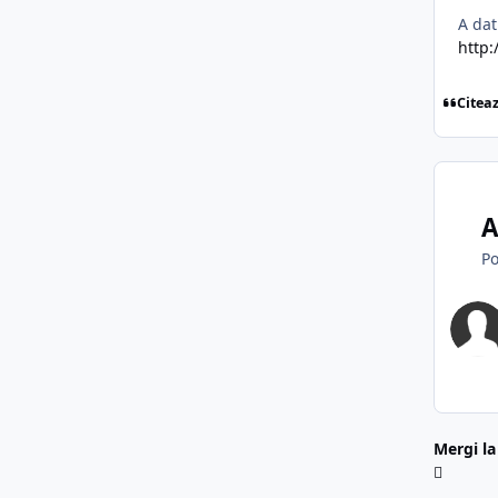
A dat
http
Citea
A
Po
Mergi la