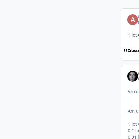
1 lot
Citea
Va ro
Am u
1 lot
0.1 l
0.01 