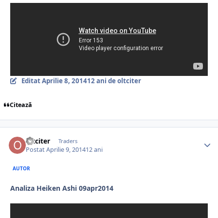
Editat
Aprilie 8, 2014
12 ani
de oltciter
Citează
oltciter
Traders
Postat
Aprilie 9, 2014
12 ani
AUTOR
Analiza Heiken Ashi 09apr2014