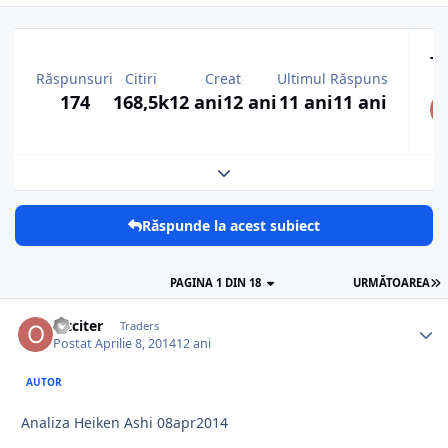
To
Răspunsuri
Citiri
Creat
Ultimul Răspuns
174
168,5k
12 ani
12 ani
11 ani
11 ani
Expand topic overview
Răspunde la acest subiect
PAGINA 1 DIN 18
URMĂTOAREA
oltciter
Traders
Postat
Aprilie 8, 2014
12 ani
AUTOR
Analiza Heiken Ashi 08apr2014