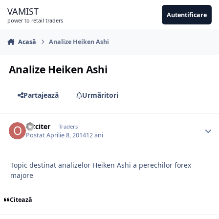
Sari la conținut
VAMIST
Autentificare
power to retail traders
Acasă
Analize Heiken Ashi
Analize Heiken Ashi
Partajează
Urmăritori
oltciter
Traders
Postat
Aprilie 8, 2014
12 ani
Topic destinat analizelor Heiken Ashi a perechilor forex
majore
Citează