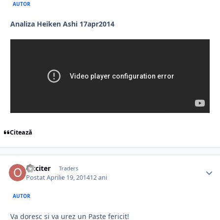
AUTOR
Analiza Heiken Ashi 17apr2014
Citează
oltciter
Traders
Postat
Aprilie 19, 2014
12 ani
AUTOR
Va doresc si va urez un Paste fericit!