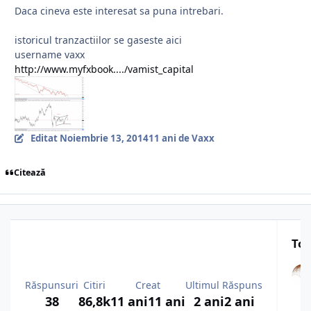
Daca cineva este interesat sa puna intrebari.
istoricul tranzactiilor se gaseste aici
username vaxx
http://www.myfxbook..../vamist_capital
Editat
Noiembrie 13, 2014
11 ani
de Vaxx
Citează
Top
Răspunsuri
Citiri
Creat
Ultimul Răspuns
38
86,8k
11 ani
11 ani
2 ani
2 ani