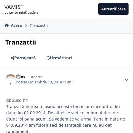
Sari la conținut
VAMIST
Autentificare
power to retail traders
Acasă
Tranzactii
Tranzactii
Partajează
Urmăritori
Vaxx
Traders
Postat
Noiembrie 13, 2014
11 ani
gbpusd h4
Tranzactionarea folosind aceasta teorie am inceput-o din
data din 01.09.2014. De altfel se vede o imbunatatire de
atunci si pana acum. Sa vedem ce va urma. Pana in data de
01.09.2014 am folosit zeci de strategii care nu au dat
randament.