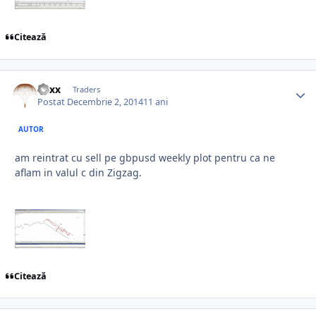
Citează
Vaxx
Traders
Postat
Decembrie 2, 2014
11 ani
AUTOR
am reintrat cu sell pe gbpusd weekly plot pentru ca ne
aflam in valul c din Zigzag.
Citează