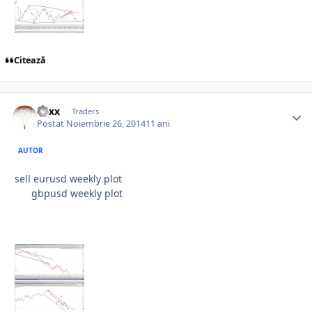
Citează
Vaxx
Traders
Postat
Noiembrie 26, 2014
11 ani
AUTOR
sell eurusd weekly plot
gbpusd weekly plot