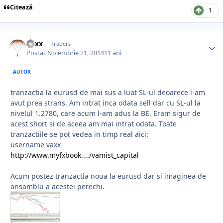
Citează
1
Vaxx
Traders
Postat
Noiembrie 21, 2014
11 ani
AUTOR
tranzactia la eurusd de mai sus a luat SL-ul deoarece l-am
avut prea strans. Am intrat inca odata sell dar cu SL-ul la
nivelul 1.2780, care acum l-am adus la BE. Eram sigur de
acest short si de aceea am mai intrat odata. Toate
tranzactiile se pot vedea in timp real aici:
username vaxx
http://www.myfxbook..../vamist_capital
Acum postez tranzactia noua la eurusd dar si imaginea de
ansamblu a acestei perechi.