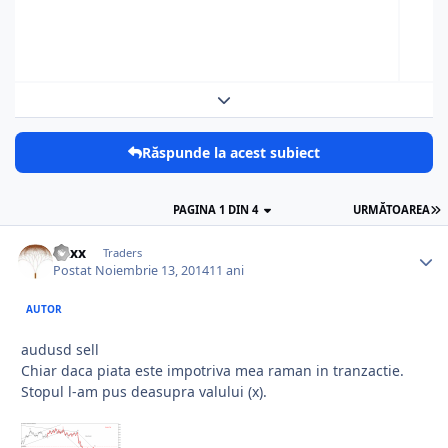
Expand topic overview
Răspunde la acest subiect
PAGINA 1 DIN 4
URMĂTOAREA
Vaxx
Traders
Postat
Noiembrie 13, 2014
11 ani
AUTOR
audusd sell
Chiar daca piata este impotriva mea raman in tranzactie.
Stopul l-am pus deasupra valului (x).