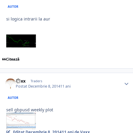
AUTOR
si logica intrarii la aur
Citează
Vaxx
Traders
Postat
Decembrie 8, 2014
11 ani
AUTOR
sell gbpusd weekly plot
Editat
Decembrie 8, 2014
11 ani
de Vaxx