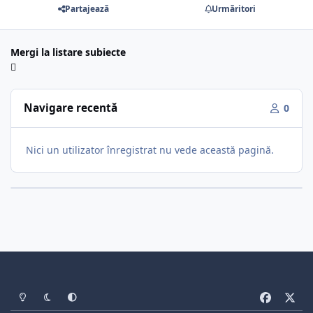
Partajează
Urmăritori
Mergi la listare subiecte
Navigare recentă
0
Nici un utilizator înregistrat nu vede această pagină.
Light Mode
Dark Mode
System Preference
f
x
a