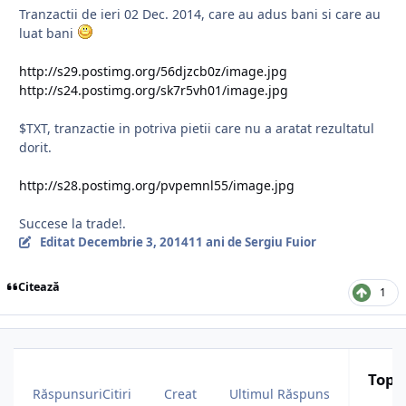
Tranzactii de ieri 02 Dec. 2014, care au adus bani si care au
luat bani
http://s29.postimg.org/56djzcb0z/image.jpg
http://s24.postimg.org/sk7r5vh01/image.jpg
$TXT, tranzactie in potriva pietii care nu a aratat rezultatul
dorit.
http://s28.postimg.org/pvpemnl55/image.jpg
Succese la trade!.
Editat
Decembrie 3, 2014
11 ani
de Sergiu Fuior
Citează
1
Top a
Răspunsuri
Citiri
Creat
Ultimul Răspuns