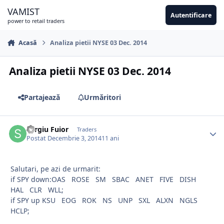
Sari la conținut
VAMIST
Autentificare
power to retail traders
Acasă
Analiza pietii NYSE 03 Dec. 2014
Analiza pietii NYSE 03 Dec. 2014
Partajează
Urmăritori
Sergiu Fuior
Traders
Postat
Decembrie 3, 2014
11 ani
Salutari, pe azi de urmarit:
if SPY down:OAS ROSE SM SBAC ANET FIVE DISH
HAL CLR WLL;
if SPY up KSU EOG ROK NS UNP SXL ALXN NGLS
HCLP;