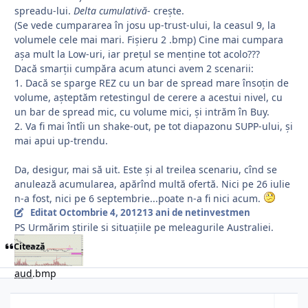
spreadu-lui.
Delta cumulativă
- crește.
(Se vede cumpararea în josu up-trust-ului, la ceasul 9, la
volumele cele mai mari. Fișieru 2 .bmp) Cine mai cumpara
așa mult la Low-uri, iar prețul se menține tot acolo???
Dacă smarții cumpăra acum atunci avem 2 scenarii:
1. Dacă se sparge REZ cu un bar de spread mare însoțin de
volume, așteptăm retestingul de cerere a acestui nivel, cu
un bar de spread mic, cu volume mici, și intrăm în Buy.
2. Va fi mai întîi un shake-out, pe tot diapazonu SUPP-ului, și
mai apui up-trendu.
Da, desigur, mai să uit. Este și al treilea scenariu, cînd se
anulează acumularea, apărînd multă ofertă. Nici pe 26 iulie
n-a fost, nici pe 6 septembrie...poate n-a fi nici acum.
Editat
Octombrie 4, 2012
13 ani
de netinvestmen
PS Urmărim știrile si situațiile pe meleagurile Australiei.
Citează
aud
.bmp