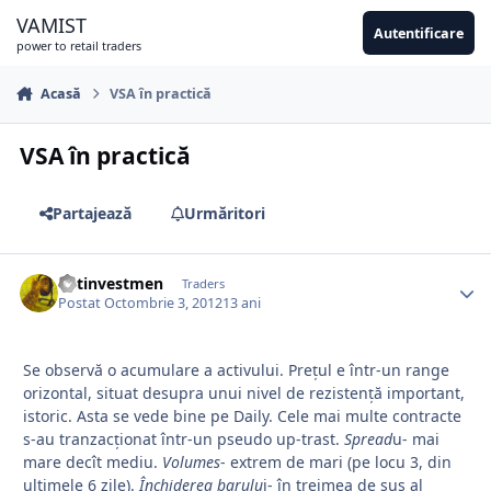
Sari la conținut
VAMIST
Autentificare
power to retail traders
Acasă
VSA în practică
VSA în practică
Partajează
Urmăritori
netinvestmen
Traders
Postat
Octombrie 3, 2012
13 ani
Se observă o acumulare a activului. Prețul e într-un range
orizontal, situat desupra unui nivel de rezistență important,
istoric. Asta se vede bine pe Daily. Cele mai multe contracte
s-au tranzacționat într-un pseudo up-trast.
Spread
u- mai
mare decît mediu.
Volumes
- extrem de mari (pe locu 3, din
ultimele 6 zile).
Închiderea barulu
i- în treimea de sus al