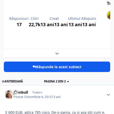
Top
Răspunsuri
Citiri
Creat
Ultimul Răspuns
17
22,7k
13 ani
13 ani
13 ani
13 ani
Expand topic overview
Răspunde la acest subiect
ANTERIOARĂ
PAGINA 2 DIN 2
johnbull
Traders
Postat
Octombrie 4, 2012
13 ani
E 600
EUR
, adica 785 coco. De-o gaina, ca si asa stii cum e,