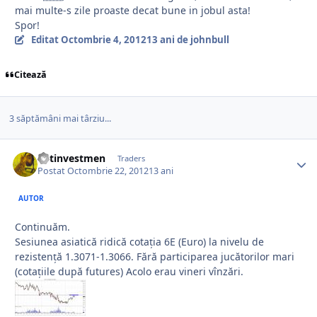
mai multe-s zile proaste decat bune in jobul asta!
Spor!
Editat
Octombrie 4, 2012
13 ani
de johnbull
Citează
3 săptămâni mai târziu...
netinvestmen
Traders
Postat
Octombrie 22, 2012
13 ani
AUTOR
Continuăm.
Sesiunea asiatică ridică cotația 6E (Euro) la nivelu de
rezistență 1.3071-1.3066. Fără participarea jucătorilor mari
(cotațiile după futures) Acolo erau vineri vînzări.