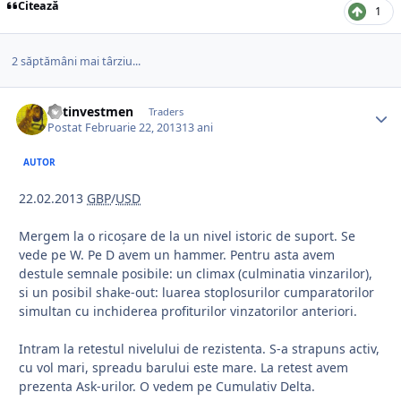
Citează
1
2 săptămâni mai târziu...
netinvestmen
Traders
Postat
Februarie 22, 2013
13 ani
AUTOR
22.02.2013
GBP
/
USD
Mergem la o ricoșare de la un nivel istoric de suport. Se
vede pe W. Pe D avem un hammer. Pentru asta avem
destule semnale posibile: un climax (culminatia vinzarilor),
si un posibil shake-out: luarea stoplosurilor cumparatorilor
simultan cu inchiderea profiturilor vinzatorilor anteriori.
Intram la retestul nivelului de rezistenta. S-a strapuns activ,
cu vol mari, spreadu barului este mare. La retest avem
prezenta Ask-urilor. O vedem pe Cumulativ Delta.