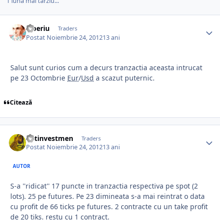
1 lună mai târziu...
Tiberiu
Traders
Postat
Noiembrie 24, 2012
13 ani
Salut sunt curios cum a decurs tranzactia aceasta intrucat
pe 23 Octombrie
Eur
/
Usd
a scazut puternic.
Citează
netinvestmen
Traders
Postat
Noiembrie 24, 2012
13 ani
AUTOR
S-a ''ridicat'' 17 puncte in tranzactia respectiva pe spot (2
lots). 25 pe futures. Pe 23 dimineata s-a mai reintrat o data
cu profit de 66 ticks pe futures. 2 contracte cu un take profit
de 20 tiks. restu cu 1 contract.