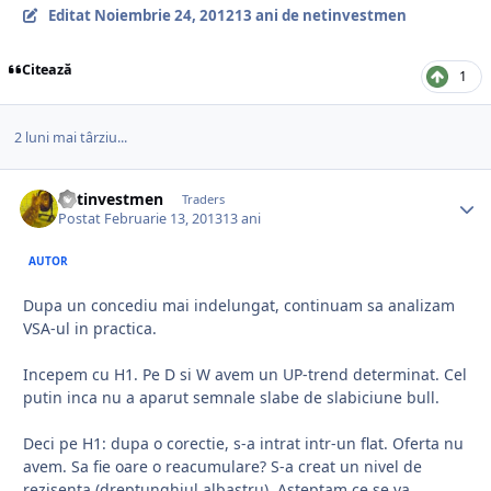
Editat
Noiembrie 24, 2012
13 ani
de netinvestmen
Citează
1
2 luni mai târziu...
netinvestmen
Traders
Postat
Februarie 13, 2013
13 ani
AUTOR
Dupa un concediu mai indelungat, continuam sa analizam
VSA-ul in practica.
Incepem cu H1. Pe D si W avem un UP-trend determinat. Cel
putin inca nu a aparut semnale slabe de slabiciune bull.
Deci pe H1: dupa o corectie, s-a intrat intr-un flat. Oferta nu
avem. Sa fie oare o reacumulare? S-a creat un nivel de
rezisenta (dreptunghiul albastru). Asteptam ce se va