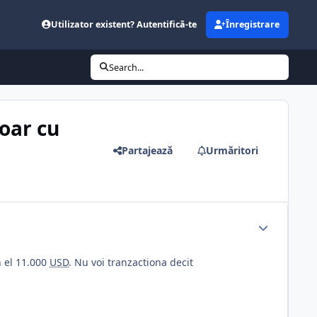
Utilizator existent? Autentifică-te
Înregistrare
Search...
doar cu
Partajează
Urmăritori
n el 11.000
USD
. Nu voi tranzactiona decit