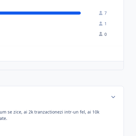
7
1
0
um se zice, ai 2k tranzactionezi intr-un fel, ai 10k
ate.