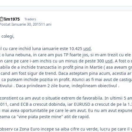
valim1975
Traders
Postat
Ianuarie 30, 2015
11 ani
 colegi,
l cu care inchid luna ianuarie este 10.425
usd
.
t o luna nebuna, in care am pus TP foarte jos, si m-am trezit cu ele
n care pe care i-am inchis cu un minus de peste 300
usd
. A fost 
tabila de a inchide tranzactia in profit pina in Martie ( asa aveam g
 cand am fost sigur de trend. Daca asteptam pina acum, acestia ar f
s ca puteam inchide pozitia in profit. Atunci as fi mai avut de casti
tivului . Daca prindeam 2 zile bune, indeplineam obiectivul .
constient ca am avut o situatie extrem de favorabila. In ultimii 5 ani 
011, cand ECB a crescut dobinda, iar EURUSD a crescut de pe la 1.37 
i mai avea oportunitatile pe care le-am avut. Eu nu am avut expune
eama ca "vine piata peste mine" atit de rapid.
observ ca Zona Euro incepe sa aiba cifre cu verde, lucru pe care il