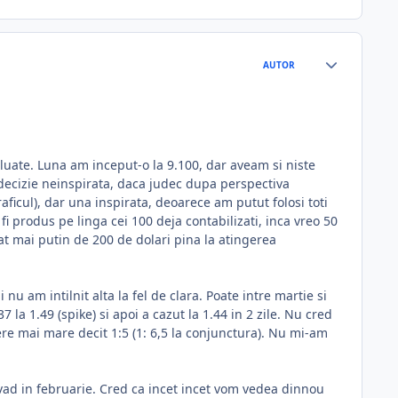
AUTOR
 luate. Luna am inceput-o la 9.100, dar aveam si niste
o decizie neinspirata, daca judec dupa perspectiva
raficul), dar una inspirata, deoarece am putut folosi toti
i produs pe linga cei 100 deja contabilizati, inca vreo 50
gat mai putin de 200 de dolari pina la atingerea
nu am intilnit alta la fel de clara. Poate intre martie si
la 1.49 (spike) si apoi a cazut la 1.44 in 2 zile. Nu cred
re mai mare decit 1:5 (1: 6,5 la conjunctura). Nu mi-am
 vad in februarie. Cred ca incet incet vom vedea dinnou