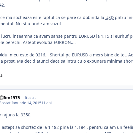
42.
ce ma socheaza este faptul ca se pare ca dobinda la
USD
pntru fin
mentul. Nu stiu unde am vazut.
 lucru inseamna ca avem sanse pentru EURUSD la 1,15 si eurhuf pes
e perechi. Astept evolutia EURRON....
oldul meu este de 9216... Shortul pe EURUSD a mers bine de tot. A
sa prost. Ma decid atunci daca sa intru cu o expunere minima short
ză
valim1975
Traders
Postat
Ianuarie 14, 2015
11 ani
m ajuns la 9350.
astept sa shortez de la 1.182 pina la 1.184 , pentru ca am un feelin