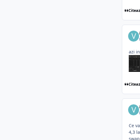
Citea
azi i
Citea
Ce v
4,3 l
swapu