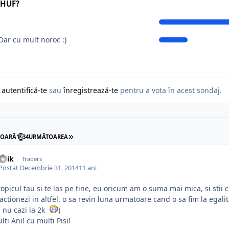
RHUF?
Dar cu mult noroc :)
g
autentifică-te
sau
înregistrează-te
pentru a vota în acest sondaj.
IOARĂ
1
2
3
4
URMĂTOAREA
iulik
Traders
Postat
Decembrie 31, 2014
11 ani
topicul tau si te las pe tine, eu oricum am o suma mai mica, si stii c
actionezi in altfel. o sa revin luna urmatoare cand o sa fim la egalit
a nu cazi la 2k
)
lti Ani! cu multi Pisi!