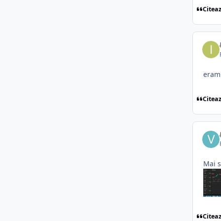
Citea
eram 
Citea
Mai s
Citea