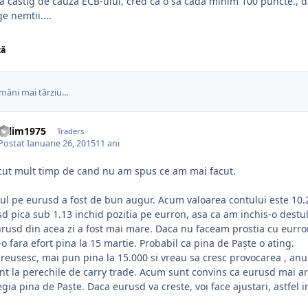
a castig de cauza ECB-ului, cred ca o sa cada minim 100 puncte., d
ge nemtii....
ză
mâni mai târziu...
valim1975
Traders
Postat
Ianuarie 26, 2015
11 ani
cut mult timp de cand nu am spus ce am mai facut.
ul pe eurusd a fost de bun augur. Acum valoarea contului este 10
d pica sub 1.13 inchid pozitia pe eurron, asa ca am inchis-o destul
rusd din acea zi a fost mai mare. Daca nu faceam prostia cu eurron
-o fara efort pina la 15 martie. Probabil ca pina de Paşte o ating.
reusesc, mai pun pina la 15.000 si vreau sa cresc provocarea , anum
t la perechile de carry trade. Acum sunt convins ca eurusd mai ar
egia pina de Paşte. Daca eurusd va creste, voi face ajustari, astfel 