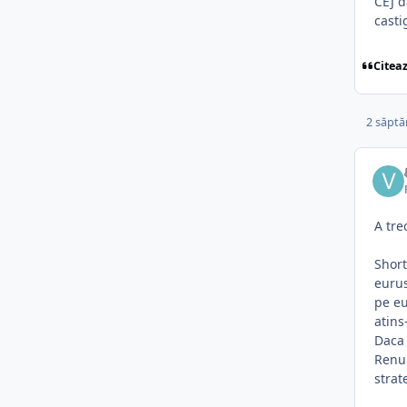
CEJ d
casti
Citea
2 săptă
A tre
Short
eurus
pe eu
atins
Daca 
Renun
strat