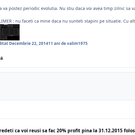
 va postez periodic evolutia. Nu stiu daca voi avea timp zilnic sa va
IMER : nu faceti ca mine daca nu sunteti stapini pe situatie. Cu alt
ditat
Decembrie 22, 2014
11 ani
de valim1975
ză
Credeti ca voi reusi sa fac 20% profit pina la 31.12.2015 fo