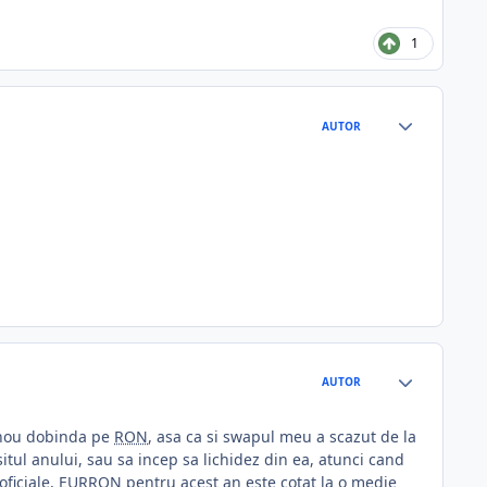
1
AUTOR
AUTOR
nnou dobinda pe
RON
, asa ca si swapul meu a scazut de la
itul anului, sau sa incep sa lichidez din ea, atunci cand
ficiale, EURRON pentru acest an este cotat la o medie