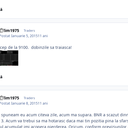
ză
valim1975
Traders
Postat
Ianuarie 5, 2015
11 ani
ncep de la 9100. dobinzile sa traiasca!
ză
valim1975
Traders
Postat
Ianuarie 8, 2015
11 ani
a spuneam eu acum citeva zile, acum ma supara. BNR a scazut di
a 3. Acum va trebui sa ma hotarasc daca mai tin pozitia pina la sfars
l acumulat imi acopera pierderea. Oricum, conform previziunilor o