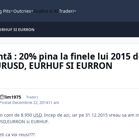
g Pits
Outcries
Grafice si AT
Traderi
, EURHUF SI EURRON
ntă : 20% pina la finele lui 2015 
URUSD, EURHUF SI EURRON
valim1975
Traders
Postat
Decembrie 22, 2014
11 ani
n cont de 8.950
USD
. Incep de azi, iar pe 31.12.2015 vreau sa am i
SD,EURRON si EURHUF.
ti ca voi reusi???