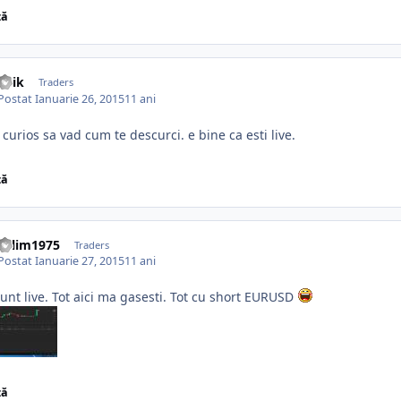
ză
iulik
Traders
Postat
Ianuarie 26, 2015
11 ani
curios sa vad cum te descurci. e bine ca esti live.
ză
valim1975
Traders
Postat
Ianuarie 27, 2015
11 ani
unt live. Tot aici ma gasesti. Tot cu short EURUSD
ză