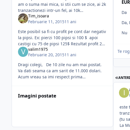
EU
am o suma mai mica, si stii cum se zice, ai 2k
tranzactionezi intr-un fel, ai 10k
Da
Tim_isoara
tranzactionezi in altfel. o sa revin luna
Februarie 11, 2015
11 ani
Da, 
urmatoare cand o sa fim la ega
Este posibil sa fi cu profit pe cont dar negativ
Nu
la pipsi. Ex: pierzi 100 pipsi si 100 $ apoi
castigi cu 75 de pipsi 125$ Rezultat profit 25
valim1975
$ cu minus 25 pipsi.
Te ro
Februarie 20, 2015
11 ani
Dragi colegi, De 10 zile nu am mai postat.
Va dati seama ca am sarit de 11.000 dolari.
Acum vreau sa imi respect prima
ANTER
promisiune, asa ca am crescut valoarea
contuluii la 16.000 ( de fapt 15.958 usd
Imagini postate
este 
tranz
(tu s
La Mu