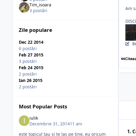
Tim_isoara
Am sa
3 postări
DISCL
Zile populare
Dec 22 2014
E
6 postări
Feb 27 2015
Citea
3 postări
Feb 24 2015
2 postări
Ian 26 2015
2 postări
Most Popular Posts
iulik
Decembrie 31, 2014
11 ani
1. 
este topicul tau si te las pe tine, eu oricum