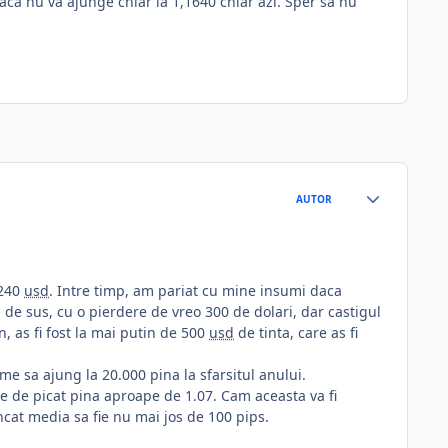
aca nu va ajunge chiar la 1,1640 chiar azi. Sper sa nu
AUTOR
.240
usd
. Intre timp, am pariat cu mine insumi daca
 de sus, cu o pierdere de vreo 300 de dolari, dar castigul
, as fi fost la mai putin de 500
usd
de tinta, care as fi
e sa ajung la 20.000 pina la sfarsitul anului.
e de picat pina aproape de 1.07. Cam aceasta va fi
incat media sa fie nu mai jos de 100 pips.