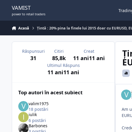
Sari la conținut
VAMIST
Tradin
power to retail traders
Acasă
Țintă : 20% pina la finele lui 2015 doar cu EURUSD
Ți
Răspunsuri
Citiri
Creat
31
85,8k
11 ani
11 ani
E
Ultimul Răspuns
11 ani
11 ani
Top autori în acest subiect
valim1975
18 postări
Am u
iulik
EURU
6 postări
Barbones
Crede
3 postări