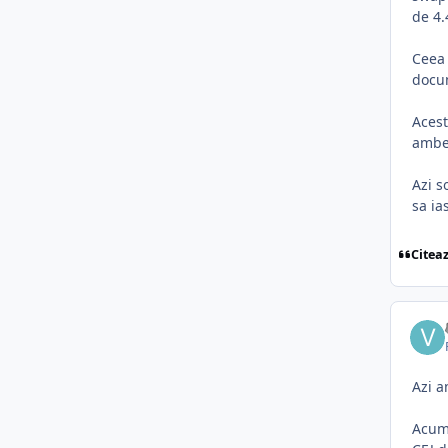
de 4.
Ceea 
docu
Acest
ambel
Azi s
sa ia
Citea
Azi a
Acum 