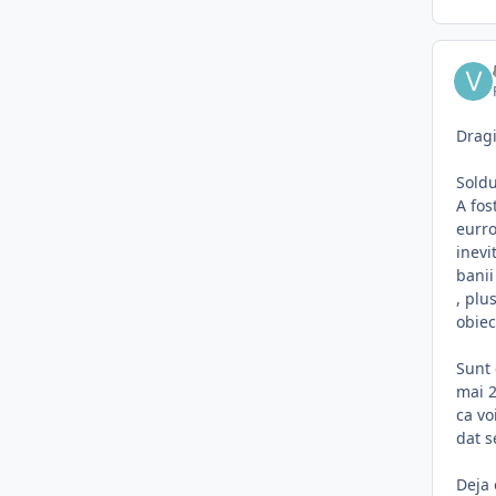
Dragi
Soldu
A fos
eurro
inevi
banii
, plu
obiec
Sunt 
mai 2
ca vo
dat s
Deja 