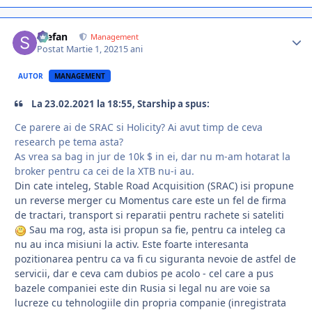
Stefan
Management
Postat
Martie 1, 2021
5 ani
AUTOR
MANAGEMENT
La 23.02.2021 la 18:55, Starship a spus:
Ce parere ai de SRAC si Holicity? Ai avut timp de ceva
research pe tema asta?
As vrea sa bag in jur de 10k $ in ei, dar nu m-am hotarat la
broker pentru ca cei de la XTB nu-i au.
Din cate inteleg, Stable Road Acquisition (SRAC) isi propune
un reverse merger cu Momentus care este un fel de firma
de tractari, transport si reparatii pentru rachete si sateliti
Sau ma rog, asta isi propun sa fie, pentru ca inteleg ca
nu au inca misiuni la activ. Este foarte interesanta
pozitionarea pentru ca va fi cu siguranta nevoie de astfel de
servicii, dar e ceva cam dubios pe acolo - cel care a pus
bazele companiei este din Rusia si legal nu are voie sa
lucreze cu tehnologiile din propria companie (inregistrata