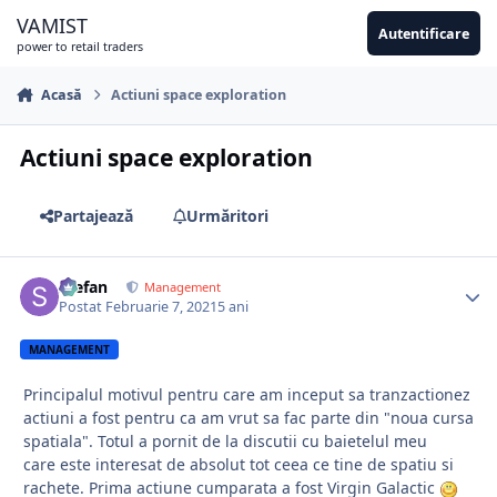
Sari la conținut
VAMIST
Autentificare
power to retail traders
Acasă
Actiuni space exploration
Actiuni space exploration
Partajează
Urmăritori
Stefan
Management
Postat
Februarie 7, 2021
5 ani
MANAGEMENT
Principalul motivul pentru care am inceput sa tranzactionez
actiuni a fost pentru ca am vrut sa fac parte din "noua cursa
spatiala". Totul a pornit de la discutii cu baietelul meu
care este interesat de absolut tot ceea ce tine de spatiu si
rachete. Prima actiune cumparata a fost Virgin Galactic