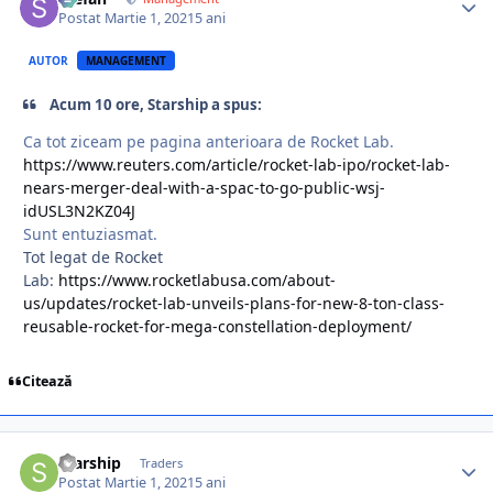
Postat
Martie 1, 2021
5 ani
AUTOR
MANAGEMENT
Acum 10 ore, Starship a spus:
Ca tot ziceam pe pagina anterioara de Rocket Lab.
https://www.reuters.com/article/rocket-lab-ipo/rocket-lab-
nears-merger-deal-with-a-spac-to-go-public-wsj-
idUSL3N2KZ04J
Sunt entuziasmat.
Tot legat de Rocket
Lab:
https://www.rocketlabusa.com/about-
us/updates/rocket-lab-unveils-plans-for-new-8-ton-class-
reusable-rocket-for-mega-constellation-deployment/
Citează
Starship
Traders
Postat
Martie 1, 2021
5 ani