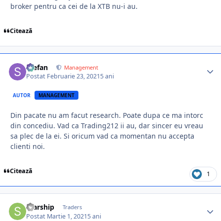
broker pentru ca cei de la XTB nu-i au.
Citează
Stefan
Management
Postat
Februarie 23, 2021
5 ani
AUTOR
MANAGEMENT
Din pacate nu am facut research. Poate dupa ce ma intorc
din concediu. Vad ca Trading212 ii au, dar sincer eu vreau
sa plec de la ei. Si oricum vad ca momentan nu accepta
clienti noi.
Citează
1
Starship
Traders
Postat
Martie 1, 2021
5 ani