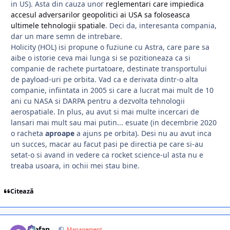
in US). Asta din cauza unor
reglementari care impiedica
accesul adversarilor geopolitici ai USA sa foloseasca
ultimele tehnologii spatiale
. Deci da, interesanta compania,
dar un mare semn de intrebare.
Holicity (HOL) isi propune o fuziune cu Astra, care pare sa
aibe o istorie ceva mai lunga si se pozitioneaza ca si
companie de rachete purtatoare, destinate transportului
de payload-uri pe orbita. Vad ca e derivata dintr-o alta
companie, infiintata in 2005 si care a lucrat mai mult de 10
ani cu NASA si DARPA pentru a dezvolta tehnologii
aerospatiale. In plus, au avut si mai multe incercari de
lansari mai mult sau mai putin... esuate (in decembrie 2020
o racheta
aproape
a ajuns pe orbita).
Desi nu au avut inca
un succes, macar au facut pasi pe directia pe care si-au
setat-o si avand in vedere ca rocket science-ul asta nu e
treaba usoara, in ochii mei stau bine.
Citează
Stefan
Management