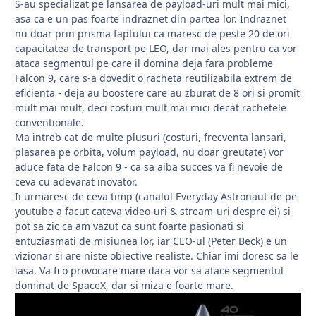
S-au specializat pe lansarea de payload-uri mult mai mici,
asa ca e un pas foarte indraznet din partea lor. Indraznet
nu doar prin prisma faptului ca maresc de peste 20 de ori
capacitatea de transport pe LEO, dar mai ales pentru ca vor
ataca segmentul pe care il domina deja fara probleme
Falcon 9, care s-a dovedit o racheta reutilizabila extrem de
eficienta - deja au boostere care au zburat de 8 ori si promit
mult mai mult, deci costuri mult mai mici decat rachetele
conventionale.
Ma intreb cat de multe plusuri (costuri, frecventa lansari,
plasarea pe orbita, volum payload, nu doar greutate) vor
aduce fata de Falcon 9 - ca sa aiba succes va fi nevoie de
ceva cu adevarat inovator.
Ii urmaresc de ceva timp (canalul Everyday Astronaut de pe
youtube a facut cateva video-uri & stream-uri despre ei) si
pot sa zic ca am vazut ca sunt foarte pasionati si
entuziasmati de misiunea lor, iar CEO-ul (Peter Beck) e un
vizionar si are niste obiective realiste. Chiar imi doresc sa le
iasa. Va fi o provocare mare daca vor sa atace segmentul
dominat de SpaceX, dar si miza e foarte mare.