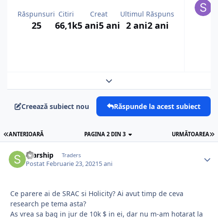
Răspunsuri
Citiri
Creat
Ultimul Răspuns
25
66,1k
5 ani
5 ani
2 ani
2 ani
Expand topic overview
Creează subiect nou
Răspunde la acest subiect
ANTERIOARĂ
PAGINA 2 DIN 3
URMĂTOAREA
Starship
Traders
Postat
Februarie 23, 2021
5 ani
Ce parere ai de SRAC si Holicity? Ai avut timp de ceva
research pe tema asta?
As vrea sa bag in jur de 10k $ in ei, dar nu m-am hotarat la