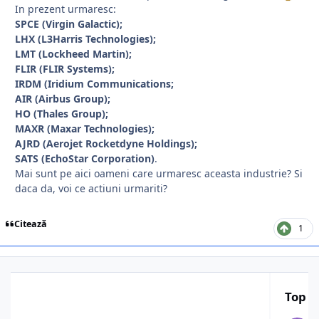
In prezent urmaresc:
SPCE (Virgin Galactic);
LHX (L3Harris Technologies);
LMT (Lockheed Martin);
FLIR (FLIR Systems);
IRDM (Iridium Communications;
AIR (Airbus Group);
HO (Thales Group);
MAXR (Maxar Technologies);
AJRD (Aerojet Rocketdyne Holdings);
SATS (EchoStar Corporation)
.
Mai sunt pe aici oameni care urmaresc aceasta industrie? Si
daca da, voi ce actiuni urmariti?
Citează
1
Top a