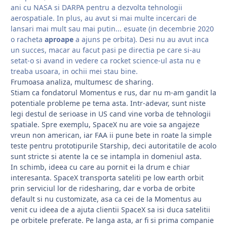
ani cu NASA si DARPA pentru a dezvolta tehnologii
aerospatiale. In plus, au avut si mai multe incercari de
lansari mai mult sau mai putin... esuate (in decembrie 2020
o racheta
aproape
a ajuns pe orbita).
Desi nu au avut inca
un succes, macar au facut pasi pe directia pe care si-au
setat-o si avand in vedere ca rocket science-ul asta nu e
treaba usoara, in ochii mei stau bine.
Frumoasa analiza, multumesc de sharing.
Stiam ca fondatorul Momentus e rus, dar nu m-am gandit la
potentiale probleme pe tema asta. Intr-adevar, sunt niste
legi destul de serioase in US cand vine vorba de tehnologii
spatiale. Spre exemplu, SpaceX nu are voie sa angajeze
vreun non american, iar FAA ii pune bete in roate la simple
teste pentru prototipurile Starship, deci autoritatile de acolo
sunt stricte si atente la ce se intampla in domeniul asta.
In schimb, ideea cu care au pornit ei la drum e chiar
interesanta. SpaceX transporta sateliti pe low earth orbit
prin serviciul lor de ridesharing, dar e vorba de orbite
default si nu customizate, asa ca cei de la Momentus au
venit cu ideea de a ajuta clientii SpaceX sa isi duca satelitii
pe orbitele preferate. Pe langa asta, ar fi si prima companie