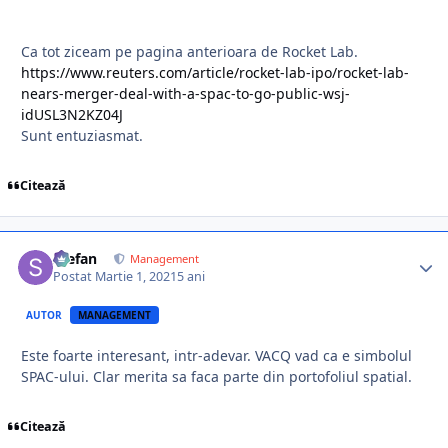
Ca tot ziceam pe pagina anterioara de Rocket Lab.
https://www.reuters.com/article/rocket-lab-ipo/rocket-lab-
nears-merger-deal-with-a-spac-to-go-public-wsj-
idUSL3N2KZ04J
Sunt entuziasmat.
Citează
Stefan
Management
Postat
Martie 1, 2021
5 ani
AUTOR
MANAGEMENT
Este foarte interesant, intr-adevar. VACQ vad ca e simbolul
SPAC-ului. Clar merita sa faca parte din portofoliul spatial.
Citează