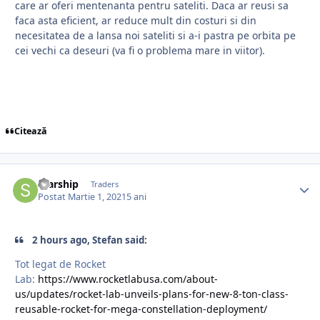
care ar oferi mentenanta pentru sateliti. Daca ar reusi sa
faca asta eficient, ar reduce mult din costuri si din
necesitatea de a lansa noi sateliti si a-i pastra pe orbita pe
cei vechi ca deseuri (va fi o problema mare in viitor).
Citează
Starship
Traders
Postat
Martie 1, 2021
5 ani
2 hours ago, Stefan said:
Tot legat de Rocket
Lab:
https://www.rocketlabusa.com/about-
us/updates/rocket-lab-unveils-plans-for-new-8-ton-class-
reusable-rocket-for-mega-constellation-deployment/