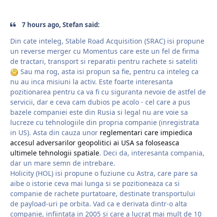
7 hours ago, Stefan said:
Din cate inteleg, Stable Road Acquisition (SRAC) isi propune
un reverse merger cu Momentus care este un fel de firma
de tractari, transport si reparatii pentru rachete si sateliti
Sau ma rog, asta isi propun sa fie, pentru ca inteleg ca
nu au inca misiuni la activ. Este foarte interesanta
pozitionarea pentru ca va fi cu siguranta nevoie de astfel de
servicii, dar e ceva cam dubios pe acolo - cel care a pus
bazele companiei este din Rusia si legal nu are voie sa
lucreze cu tehnologiile din propria companie (inregistrata
in US). Asta din cauza unor
reglementari care impiedica
accesul adversarilor geopolitici ai USA sa foloseasca
ultimele tehnologii spatiale
. Deci da, interesanta compania,
dar un mare semn de intrebare.
Holicity (HOL) isi propune o fuziune cu Astra, care pare sa
aibe o istorie ceva mai lunga si se pozitioneaza ca si
companie de rachete purtatoare, destinate transportului
de payload-uri pe orbita. Vad ca e derivata dintr-o alta
companie, infiintata in 2005 si care a lucrat mai mult de 10