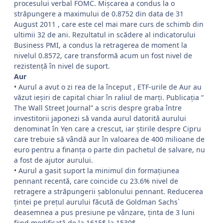
procesului verbal FOMC. Mişcarea a condus la o
străpungere a maximului de 0.8752 din data de 31
August 2011 , care este cel mai mare curs de schimb din
ultimii 32 de ani. Rezultatul in scădere al indicatorului
Business PMI, a condus la retragerea de moment la
nivelul 0.8572, care transformă acum un fost nivel de
rezistenţă în nivel de suport.
Aur
• Aurul a avut o zi rea de la început , ETF-urile de Aur au
văzut ieşiri de capital chiar în raliul de marţi. Publicaţia “
The Wall Street Journal” a scris despre graba între
investitorii japonezi să vanda aurul datorită aurului
denominat în Yen care a crescut, iar ştirile despre Cipru
care trebuie să vândă aur în valoarea de 400 milioane de
euro pentru a finanţa o parte din pachetul de salvare, nu
a fost de ajutor aurului.
• Aurul a gasit suport la minimul din formaţiunea
pennant recentă, care coincide cu 23.6% nivel de
retragere a străpungerii şablonului pennant. Reducerea
ţintei pe preţul aurului făcută de Goldman Sachs`
deasemnea a pus presiune pe vânzare, ţinta de 3 luni
fiind modificată de la 1615$ la 1530$.