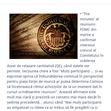
• “The
minutes” al
reuniunii
FOMC din
martie a
confirmat
interesul
crescut al
Comitetului în
scăderea
dozei de relaxare cantitativă (QE), când datele vor
permite. Secțiunea cheie a fost "Mulți participanți ... și-au
exprimat opinia că îmbunătățirea continuă în perspectivă
pentru piața forței de muncă ar putea determina Comisia
să încetinească ritmul achizițiilor de la un moment dat în
cursul următoarelor reuniuni". Această afirmație este
mult mai clară și prezintă un consens mai mare decât în ​​
ședința precedentă. , atunci când "Mai mulți participanți
au empatizat cu ideea ca ar trebui să fie pregătiti ca si