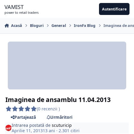
Sari la conținut
VAMIST
Autentificare
power to retail traders
Acasă
Bloguri
General
IronFx Blog
Imaginea de ans
Imaginea de ansamblu 11.04.2013
(0 recenzii )
Partajează
Urmăritori
Intrarea postată de
scuturicip
Aprilie 11, 2013
13 ani
· 2.301 citiri