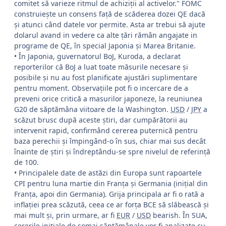
comitet să varieze ritmul de achiziții al activelor." FOMC
construieşte un consens față de scăderea dozei QE dacă
și atunci când datele vor permite. Asta ar trebui să ajute
dolarul avand in vedere ca alte țări rămân angajate in
programe de QE, în special Japonia și Marea Britanie.
• În Japonia, guvernatorul BoJ, Kuroda, a declarat
reporterilor că BoJ a luat toate măsurile necesare și
posibile și nu au fost planificate ajustări suplimentare
pentru moment. Observațiile pot fi o incercare de a
preveni orice critică a masurilor japoneze, la reuniunea
G20 de săptămâna viitoare de la Washington.
USD
/
JPY
a
scăzut brusc după aceste știri, dar cumpărătorii au
intervenit rapid, confirmând cererea puternică pentru
baza perechii și împingând-o în sus, chiar mai sus decât
înainte de ştiri şi îndreptându-se spre nivelul de referinţă
de 100.
• Principalele date de astăzi din Europa sunt rapoartele
CPI pentru luna martie din Franța și Germania (inițial din
Franţa, apoi din Germania). Grija principala ar fi o rată a
inflaţiei prea scăzută, ceea ce ar forţa BCE să slăbească şi
mai mult şi, prin urmare, ar fi
EUR
/
USD
bearish. În SUA,
cererile iniţiale de şomaj săptămânale vor fi analizate cu