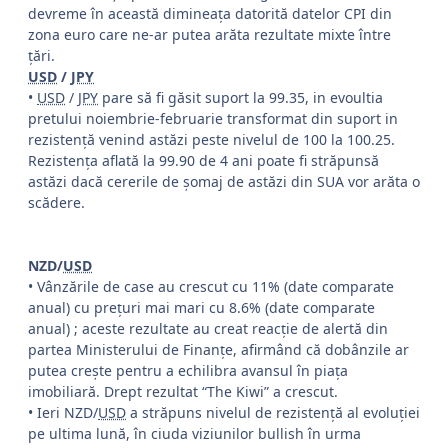
devreme în această dimineața datorită datelor CPI din
zona euro care ne-ar putea arăta rezultate mixte între
țări.
USD
/
JPY
•
USD
/
JPY
pare să fi găsit suport la 99.35, in evoultia
pretului noiembrie-februarie transformat din suport in
rezistenţă venind astăzi peste nivelul de 100 la 100.25.
Rezistenţa aflată la 99.90 de 4 ani poate fi străpunsă
astăzi dacă cererile de şomaj de astăzi din SUA vor arăta o
scădere.
NZD/
USD
• Vânzările de case au crescut cu 11% (date comparate
anual) cu preţuri mai mari cu 8.6% (date comparate
anual) ; aceste rezultate au creat reacţie de alertă din
partea Ministerului de Finanţe, afirmând că dobânzile ar
putea creşte pentru a echilibra avansul în piaţa
imobiliară. Drept rezultat “The Kiwi” a crescut.
• Ieri NZD/
USD
a străpuns nivelul de rezistenţă al evoluţiei
pe ultima lună, în ciuda viziunilor bullish în urma