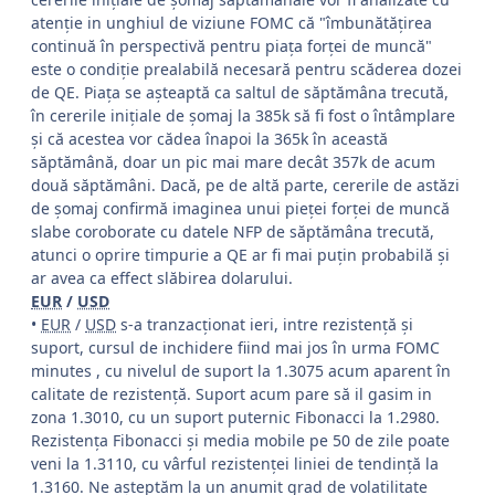
atenție in unghiul de viziune FOMC că "îmbunătățirea
continuă în perspectivă pentru piața forței de muncă"
este o condiție prealabilă necesară pentru scăderea dozei
de QE. Piața se așteaptă ca saltul de săptămâna trecută,
în cererile inițiale de şomaj la 385k să fi fost o întâmplare
și că acestea vor cădea înapoi la 365k în această
săptămână, doar un pic mai mare decât 357k de acum
două săptămâni. Dacă, pe de altă parte, cererile de astăzi
de şomaj confirmă imaginea unui pieței forței de muncă
slabe coroborate cu datele NFP de săptămâna trecută,
atunci o oprire timpurie a QE ar fi mai puţin probabilă şi
ar avea ca effect slăbirea dolarului.
EUR
/
USD
•
EUR
/
USD
s-a tranzacționat ieri, intre rezistenţă şi
suport, cursul de inchidere fiind mai jos în urma FOMC
minutes , cu nivelul de suport la 1.3075 acum aparent în
calitate de rezistență. Suport acum pare să il gasim in
zona 1.3010, cu un suport puternic Fibonacci la 1.2980.
Rezistenţa Fibonacci și media mobile pe 50 de zile poate
veni la 1.3110, cu vârful rezistenţei liniei de tendință la
1.3160. Ne așteptăm la un anumit grad de volatilitate