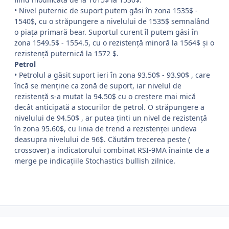
• Nivel puternic de suport putem găsi în zona 1535$ -
1540$, cu o străpungere a nivelului de 1535$ semnalând
o piaţa primară bear. Suportul curent îl putem găsi în
zona 1549.5$ - 1554.5, cu o rezistenţă minoră la 1564$ şi o
rezistenţă puternică la 1572 $.
Petrol
• Petrolul a găsit suport ieri în zona 93.50$ - 93.90$ , care
încă se menţine ca zonă de suport, iar nivelul de
rezistenţă s-a mutat la 94.50$ cu o creştere mai mică
decât anticipată a stocurilor de petrol. O străpungere a
nivelului de 94.50$ , ar putea ţinti un nivel de rezistenţă
în zona 95.60$, cu linia de trend a rezistenţei undeva
deasupra nivelului de 96$. Căutăm trecerea peste (
crossover) a indicatorului combinat RSI-9MA înainte de a
merge pe indicaţiile Stochastics bullish zilnice.