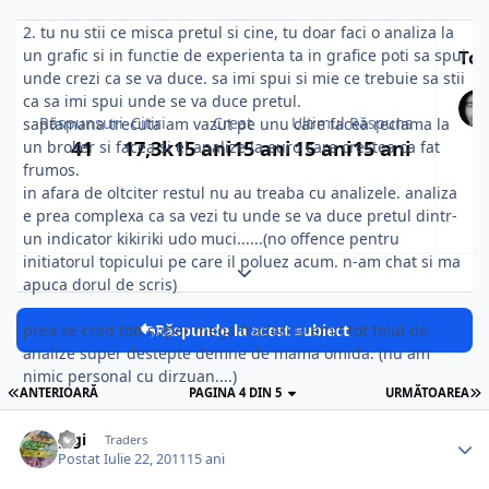
2. tu nu stii ce misca pretul si cine, tu doar faci o analiza la
un grafic si in functie de experienta ta in grafice poti sa spui
Top
unde crezi ca se va duce. sa imi spui si mie ce trebuie sa stii
ca sa imi spui unde se va duce pretul.
Răspunsuri
Citiri
Creat
Ultimul Răspuns
saptamana trecuta am vazut pe unu care facea reclama la
41
17,3k
15 ani
15 ani
15 ani
15 ani
un broker si facea si el analize la euro care crestea ca fat
frumos.
in afara de oltciter restul nu au treaba cu analizele. analiza
e prea complexa ca sa vezi tu unde se va duce pretul dintr-
un indicator kikiriki udo muci......(no offence pentru
initiatorul topicului pe care il poluez acum. n-am chat si ma
Expand topic overview
apuca dorul de scris)
Răspunde la acest subiect
prea se cred toti super mega traderi si emit tot felul de
analize super destepte demne de mama omida. (nu am
nimic personal cu dirzuan....)
ANTERIOARĂ
PAGINA 4 DIN 5
URMĂTOAREA
gigi
Traders
Postat
Iulie 22, 2011
15 ani