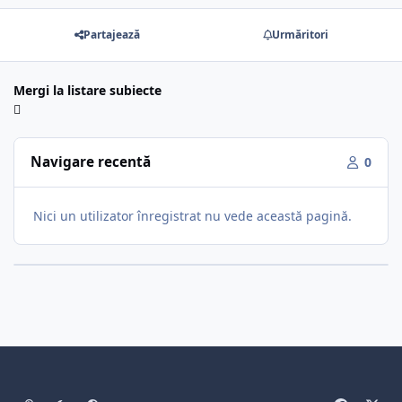
Partajează
Urmăritori
Mergi la listare subiecte
Navigare recentă
0
Nici un utilizator înregistrat nu vede această pagină.
Light Mode
Dark Mode
System Preference
f
x