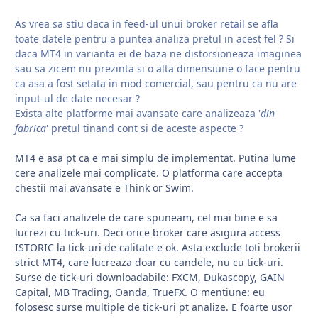
As vrea sa stiu daca in feed-ul unui broker retail se afla
toate datele pentru a puntea analiza pretul in acest fel ? Si
daca MT4 in varianta ei de baza ne distorsioneaza imaginea
sau sa zicem nu prezinta si o alta dimensiune o face pentru
ca asa a fost setata in mod comercial, sau pentru ca nu are
input-ul de date necesar ?
Exista alte platforme mai avansate care analizeaza '
din
fabrica
' pretul tinand cont si de aceste aspecte ?
MT4 e asa pt ca e mai simplu de implementat. Putina lume
cere analizele mai complicate. O platforma care accepta
chestii mai avansate e Think or Swim.
Ca sa faci analizele de care spuneam, cel mai bine e sa
lucrezi cu tick-uri. Deci orice broker care asigura access
ISTORIC la tick-uri de calitate e ok. Asta exclude toti brokerii
strict MT4, care lucreaza doar cu candele, nu cu tick-uri.
Surse de tick-uri downloadabile: FXCM, Dukascopy, GAIN
Capital, MB Trading, Oanda, TrueFX. O mentiune: eu
folosesc surse multiple de tick-uri pt analize. E foarte usor