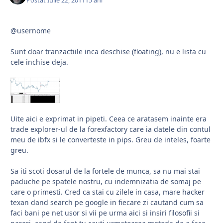
Postat
Iulie 22, 2011
15 ani
@usernome
Sunt doar tranzactiile inca deschise (floating), nu e lista cu
cele inchise deja.
Uite aici e exprimat in pipeti. Ceea ce aratasem inainte era
trade explorer-ul de la forexfactory care ia datele din contul
meu de ibfx si le converteste in pips. Greu de inteles, foarte
greu.
Sa iti scoti dosarul de la fortele de munca, sa nu mai stai
paduche pe spatele nostru, cu indemnizatia de somaj pe
care o primesti. Cred ca stai cu zilele in casa, mare hacker
texan dand search pe google in fiecare zi cautand cum sa
faci bani pe net usor si vii pe urma aici si insiri filosofii si