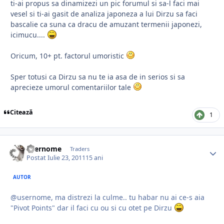
ti-ai propus sa dinamizezi un pic forumul si sa-l faci mai
vesel si ti-ai gasit de analiza japoneza a lui Dirzu sa faci
bascalie ca suna ca dracu de amuzant termenii japonezi,
icimucu....
Oricum, 10+ pt. factorul umoristic
Sper totusi ca Dirzu sa nu te ia asa de in serios si sa
aprecieze umorul comentariilor tale
Citează
1
usernome
Traders
Postat
Iulie 23, 2011
15 ani
AUTOR
@usernome, ma distrezi la culme.. tu habar nu ai ce-s aia
"Pivot Points" dar il faci cu ou si cu otet pe Dirzu