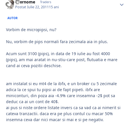
usernome
Traders
Postat
Iulie 22, 2011
15 ani
AUTOR
Vorbim de micropipsi, nu?
Nu, vorbim de pips normali fara zecimala aia in plus.
Acum sunt 3100 (pips), in data de 19 iulie au fost 4000
(pips), am mai aratat in nu-stiu-care post, flutuatia e mare
cand ai ceva pozitii deschise.
am instalat si eu mt4 de la ibfx, e un broker cu 5 zecimale
adica la ce spui tu pipsi ai de fapt pipeti. ibfx are
miniconturi, din poza aia -4.9% care inseamna -2$ pot sa
deduc ca ai un cont de 40$.
ai pus si niste ordere listate invers ca sa vad ca ai nimerit si
cateva tranzactii. daca era pe plus contul cu macar 50%
insemna ceva dar nici macar si mai e si pe negativ.