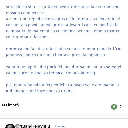
si sa stii ca stiu ce sunt aia pivoti, din cauza la aia troncane
masina cand iei viraj.
a venit unu repede si mi-a pus niste formule sa imi arate el
ce sunt aia pivoti, io mai prost. adevarul ca si eu am fost la
olimpiada de matematica cu simona sensual, mama mama
ce triunghiuri faceam..
noroc ca am facut karate si stiu si eu sa numar pana la 10 in
japoneza, adica nu sunt chiar asa prost la japoneza.
va pup pe pipetii din portofel, ma duc sa imi iau un servetel
ca imi curge o analiza tehnica icimuc (din nas).
p.s. mai pune odata forumulele cu pivoti sa le am maine la
indemana cand face analiza urania.
Citează
2
dirzuandreiovidiu
Traders