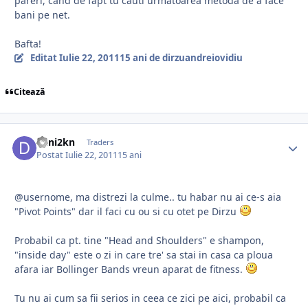
pareri, cand de fapt tu cauti urmatoarea metoda de a face
bani pe net.
Bafta!
Editat
Iulie 22, 2011
15 ani
de dirzuandreiovidiu
Citează
dani2kn
Traders
Postat
Iulie 22, 2011
15 ani
@usernome, ma distrezi la culme.. tu habar nu ai ce-s aia
"Pivot Points" dar il faci cu ou si cu otet pe Dirzu
Probabil ca pt. tine "Head and Shoulders" e shampon,
"inside day" este o zi in care tre' sa stai in casa ca ploua
afara iar Bollinger Bands vreun aparat de fitness.
Tu nu ai cum sa fii serios in ceea ce zici pe aici, probabil ca