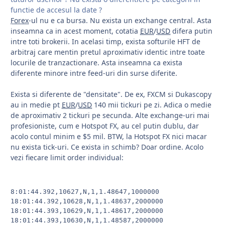
functie de accesul la date ?
Forex
-ul nu e ca bursa. Nu exista un exchange central. Asta
inseamna ca in acest moment, cotatia
EUR
/
USD
difera putin
intre toti brokerii. In acelasi timp, exista softurile HFT de
arbitraj care mentin pretul aproximativ identic intre toate
locurile de tranzactionare. Asta inseamna ca exista
diferente minore intre feed-uri din surse diferite.
Exista si diferente de "densitate". De ex, FXCM si Dukascopy
au in medie pt
EUR
/
USD
140 mii tickuri pe zi. Adica o medie
de aproximativ 2 tickuri pe secunda. Alte exchange-uri mai
profesioniste, cum e Hotspot FX, au cel putin dublu, dar
acolo contul minim e $5 mil. BTW, la Hotspot FX nici macar
nu exista tick-uri. Ce exista in schimb? Doar ordine. Acolo
vezi fiecare limit order individual:
8:01:44.392,10627,N,1,1.48647,1000000

18:01:44.392,10628,N,1,1.48637,2000000

18:01:44.393,10629,N,1,1.48617,2000000

18:01:44.393,10630,N,1,1.48587,2000000
