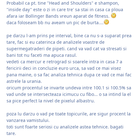
Probabil ca pt. tine "Head and Shoulders" e shampon,
"inside day" este o zi in care tre' sa stai in casa ca ploua
afara iar Bollinger Bands vreun aparat de fitness.
daca foloseam bb nu aveam un pic de burta....
pe darzu l-am prins pe interval, bine ca nu s-a suparat prea
tare, fac si eu caterinca de analizele voastre de
supermegatraderi de pipeti. cand va vad cat va stresati si
bani tot nu faceti ma apuca rasul.
vedeti ca mercur e retrograd si soarele intra in casa 7 a
fericirii deci in concluzie euro urca, sa vad ce mai visez
pana maine, o sa fac analiza tehnica dupa ce vad ce mai fac
astrele la urania.
oricum procentul se invarte undeva intre 100.1 si 100.5% sa
vad unde se intersecteaza icimucu cu fibo... o sa intind la el
sa pice perfect la nivel de pixelul albastru.
poza lu darzu o vad pe toate topicurile, are sigur procent la
vanzarea vamistului.
toti sunt foarte seriosi cu analizele astea tehnice. bagati
tare.