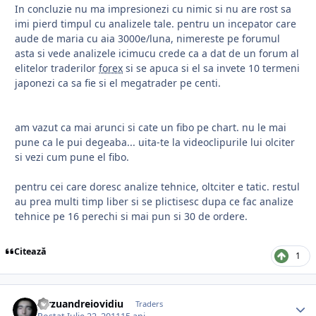
In concluzie nu ma impresionezi cu nimic si nu are rost sa
imi pierd timpul cu analizele tale. pentru un incepator care
aude de maria cu aia 3000e/luna, nimereste pe forumul
asta si vede analizele icimucu crede ca a dat de un forum al
elitelor traderilor
forex
si se apuca si el sa invete 10 termeni
japonezi ca sa fie si el megatrader pe centi.
am vazut ca mai arunci si cate un fibo pe chart. nu le mai
pune ca le pui degeaba... uita-te la videoclipurile lui olciter
si vezi cum pune el fibo.
pentru cei care doresc analize tehnice, oltciter e tatic. restul
au prea multi timp liber si se plictisesc dupa ce fac analize
tehnice pe 16 perechi si mai pun si 30 de ordere.
Citează
1
dirzuandreiovidiu
Traders