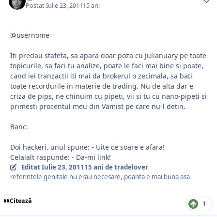
Postat
Iulie 23, 2011
15 ani
@usernome
Iti predau stafeta, sa apara doar poza cu Julianuary pe toate
topicurile, sa faci tu analize, poate le faci mai bine si poate,
cand iei tranzactii iti mai da brokerul o zecimala, sa bati
toate recordurile in materie de trading. Nu de alta dar e
criza de pips, ne chinuim cu pipeti, vii si tu cu nano-pipeti si
primesti procentul meu din Vamist pe care nu-l detin.
Banc:
Doi hackeri, unul spune: - Uite ce soare e afara!
Celalalt raspunde: - Da-mi link!
Editat
Iulie 23, 2011
15 ani
de tradelover
referintele genitale nu erau necesare, poanta e mai buna asa
Citează
1