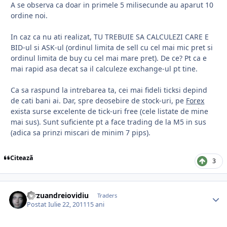
A se observa ca doar in primele 5 milisecunde au aparut 10
ordine noi.
In caz ca nu ati realizat, TU TREBUIE SA CALCULEZI CARE E
BID-ul si ASK-ul (ordinul limita de sell cu cel mai mic pret si
ordinul limita de buy cu cel mai mare pret). De ce? Pt ca e
mai rapid asa decat sa il calculeze exchange-ul pt tine.
Ca sa raspund la intrebarea ta, cei mai fideli ticksi depind
de cati bani ai. Dar, spre deosebire de stock-uri, pe
Forex
exista surse excelente de tick-uri free (cele listate de mine
mai sus). Sunt suficiente pt a face trading de la M5 in sus
(adica sa prinzi miscari de minim 7 pips).
Citează
3
dirzuandreiovidiu
Traders
Postat
Iulie 22, 2011
15 ani