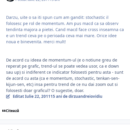
Darzu, uite o sa iti spun cum am gandit: stochastic il
folosesc pe rol de momentum. Am pus macd ca sa observ
tendinta majora a pietei. Cand macd face cross inseamna ca
e un trend ceva pe o perioada ceva mai mare. Orice idee
noua e binevenita. merci mult!
De acord cu ideea de momentum-ul (e o notiune greu de
reperat pe grafic, trend-ul se poate vedea usor, ca e down
sau up) si indiferent ce indicator folosesti pentru asta - sunt
de acord cu asta (ca e momentum, stochastic, tenkan-sen-
kijun-sen, etc) insa pentru trend de ce nu dai zoom out si
folosesti doar graficul? O sugestie, doar.
Editat
Iulie 22, 2011
15 ani
de dirzuandreiovidiu
Citează