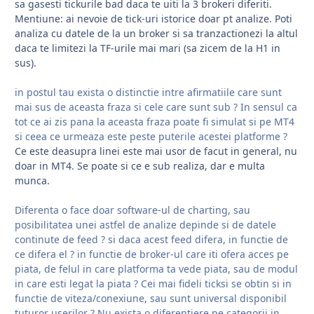
sa gasesti tickurile bad daca te uiti la 3 brokeri diferiti.
Mentiune: ai nevoie de tick-uri istorice doar pt analize. Poti
analiza cu datele de la un broker si sa tranzactionezi la altul
daca te limitezi la TF-urile mai mari (sa zicem de la H1 in
sus).
in postul tau exista o distinctie intre afirmatiile care sunt
mai sus de aceasta fraza si cele care sunt sub ? In sensul ca
tot ce ai zis pana la aceasta fraza poate fi simulat si pe MT4
si ceea ce urmeaza este peste puterile acestei platforme ?
Ce este deasupra linei este mai usor de facut in general, nu
doar in MT4. Se poate si ce e sub realiza, dar e multa
munca.
Diferenta o face doar software-ul de charting, sau
posibilitatea unei astfel de analize depinde si de datele
continute de feed ? si daca acest feed difera, in functie de
ce difera el ? in functie de broker-ul care iti ofera acces pe
piata, de felul in care platforma ta vede piata, sau de modul
in care esti legat la piata ? Cei mai fideli ticksi se obtin si in
functie de viteza/conexiune, sau sunt universal disponibil
tuturor userilor ? Nu exista o diferentiere pe categorii in