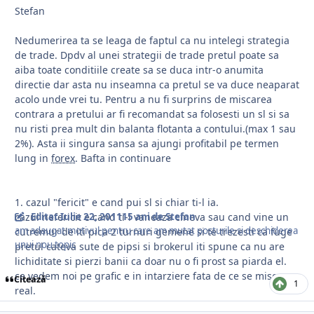
Stefan
Nedumerirea ta se leaga de faptul ca nu intelegi strategia
de trade. Dpdv al unei strategii de trade pretul poate sa
aiba toate conditiile create sa se duca intr-o anumita
directie dar asta nu inseamna ca pretul se va duce neaparat
acolo unde vrei tu. Pentru a nu fi surprins de miscarea
contrara a pretului ar fi recomandat sa folosesti un sl si sa
nu risti prea mult din balanta flotanta a contului.(max 1 sau
2%). Asta ii singura sansa sa ajungi profitabil pe termen
lung in
forex
. Bafta in continuare
1. cazul "fericit" e cand pui sl si chiar ti-l ia.
cazul nefericit e cand ti-l vaneaza cineva sau cand vine un
Editat
Iulie 22, 2011
15 ani
de Stefan
am adaugat motivul pentru care am mutat posturile si deschiderea
cutremur de iti pica 2 turnuri gemene si te trezesti ca fuge
unui nou topic
pretul cateva sute de pipsi si brokerul iti spune ca nu are
lichiditate si pierzi banii ca doar nu o fi prost sa piarda el.
ce vedem noi pe grafic e in intarziere fata de ce se misca
Citează
1
real.