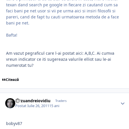
texan dand search pe google in fiecare zi cautand cum sa
faci bani pe net usor si vii pe urma aici si insiri filosofii si
pareri, cand de fapt tu cauti urmatoarea metoda de a face
bani pe net.
Bafta!
Am vazut pegraficul care l-ai postat aici: A,B,C. Ai cumva
vreun indicator ce iti sugereaza valurile elliot sau le-ai
numerotat tu?
Citează
dirzuandreiovidiu
Traders
Postat
Iulie 26, 2011
15 ani
bobyv87