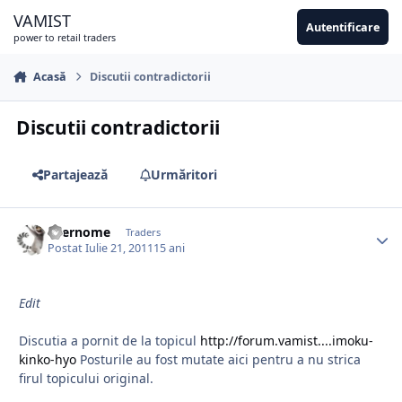
Sari la conținut
VAMIST
Autentificare
power to retail traders
Acasă
Discutii contradictorii
Discutii contradictorii
Partajează
Urmăritori
usernome
Traders
Postat
Iulie 21, 2011
15 ani
Edit
Discutia a pornit de la topicul
http://forum.vamist....imoku-
kinko-hyo
Posturile au fost mutate aici pentru a nu strica
firul topicului original.