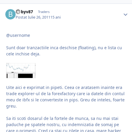
bobyv87
Traders
Postat
Iulie 26, 2011
15 ani
@usernome
Sunt doar tranzactiile inca deschise (floating), nu e lista cu
cele inchise deja.
Uite aici e exprimat in pipeti. Ceea ce aratasem inainte era
trade explorer-ul de la forexfactory care ia datele din contul
meu de ibfx si le converteste in pips. Greu de inteles, foarte
greu.
Sa iti scoti dosarul de la fortele de munca, sa nu mai stai
paduche pe spatele nostru, cu indemnizatia de somaj pe
care o primesti. Cred ca stai cu zilele in casa, mare hacker