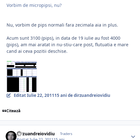
Vorbim de micropipsi, nu?
Nu, vorbim de pips normali fara zecimala aia in plus.
Acum sunt 3100 (pips), in data de 19 iulie au fost 4000
(pips), am mai aratat in nu-stiu-care post, flutuatia e mare
cand ai ceva pozitii deschise.
Editat
Iulie 22, 2011
15 ani
de dirzuandreiovidiu
Citează
dirzuandreiovidiu
Traders
Postat
Iulie 22, 2011
15 ani