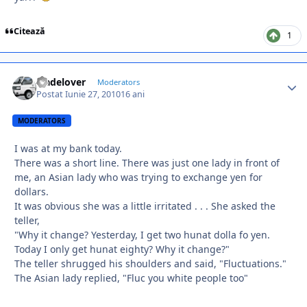
Citează
1
tradelover
Moderators
Postat
Iunie 27, 2010
16 ani
MODERATORS
I was at my bank today.
There was a short line. There was just one lady in front of
me, an Asian lady who was trying to exchange yen for
dollars.
It was obvious she was a little irritated . . . She asked the
teller,
"Why it change? Yesterday, I get two hunat dolla fo yen.
Today I only get hunat eighty? Why it change?"
The teller shrugged his shoulders and said, "Fluctuations."
The Asian lady replied, "Fluc you white people too"