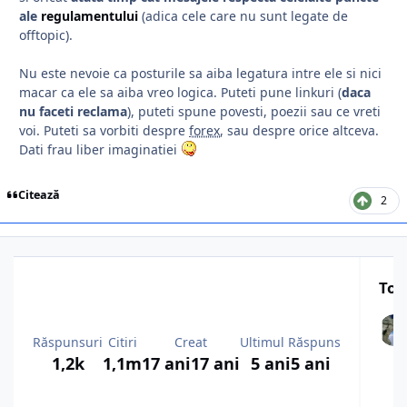
ale
regulamentului
(adica cele care nu sunt legate de
offtopic).
Nu este nevoie ca posturile sa aiba legatura intre ele si nici
macar ca ele sa aiba vreo logica. Puteti pune linkuri (
daca
nu faceti reclama
), puteti spune povesti, poezii sau ce vreti
voi. Puteti sa vorbiti despre
forex
, sau despre orice altceva.
Dati frau liber imaginatiei
Citează
2
Top
Răspunsuri
Citiri
Creat
Ultimul Răspuns
1,2k
1,1m
17 ani
17 ani
5 ani
5 ani