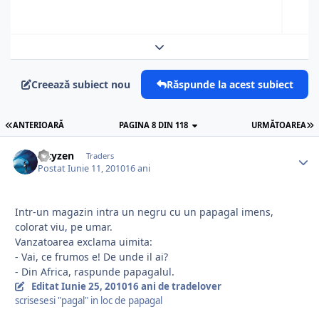
Expand topic overview
Creează subiect nou
Răspunde la acest subiect
ANTERIOARĂ
PAGINA 8 DIN 118
URMĂTOAREA
Cityzen
Traders
Postat
Iunie 11, 2010
16 ani
Intr-un magazin intra un negru cu un papagal imens,
colorat viu, pe umar.
Vanzatoarea exclama uimita:
- Vai, ce frumos e! De unde il ai?
- Din Africa, raspunde papagalul.
Editat
Iunie 25, 2010
16 ani
de tradelover
scrisesesi "pagal" in loc de papagal