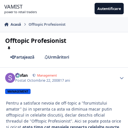
Sari la conținut
VAMIST
Autentificare
power to retail traders
Acasă
Offtopic Profesionist
Offtopic Profesionist
Partajează
Urmăritori
Stefan
Management
Postat
Octombrie 22, 2008
17 ani
MANAGEMENT
Pentru a satisface nevoia de off-topic a "forumistului
amator" (si in speranta ca asta va diminua macar putin
offtopicul in celelalte discutii), declar deschis oficial
threadul de "Offtopic Profesionist". Aici se poate posta orice
si oricat
atata timp cat mesajele respecta celelalte puncte