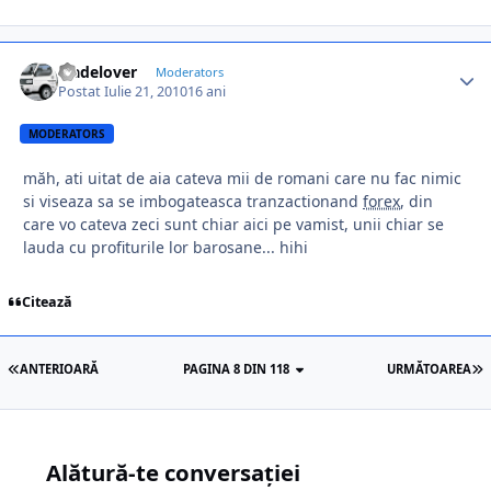
tradelover
Moderators
Postat
Iulie 21, 2010
16 ani
MODERATORS
măh, ati uitat de aia cateva mii de romani care nu fac nimic
si viseaza sa se imbogateasca tranzactionand
forex
, din
care vo cateva zeci sunt chiar aici pe vamist, unii chiar se
lauda cu profiturile lor barosane... hihi
Citează
ANTERIOARĂ
PAGINA 8 DIN 118
URMĂTOAREA
Alătură-te conversației