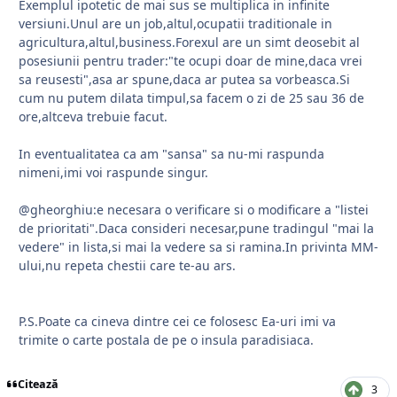
Exemplul ipotetic de mai sus se multiplica in infinite
versiuni.Unul are un job,altul,ocupatii traditionale in
agricultura,altul,business.Forexul are un simt deosebit al
posesiunii pentru trader:"te ocupi doar de mine,daca vrei
sa reusesti",asa ar spune,daca ar putea sa vorbeasca.Si
cum nu putem dilata timpul,sa facem o zi de 25 sau 36 de
ore,altceva trebuie facut.
In eventualitatea ca am "sansa" sa nu-mi raspunda
nimeni,imi voi raspunde singur.
@gheorghiu:e necesara o verificare si o modificare a "listei
de prioritati".Daca consideri necesar,pune tradingul "mai la
vedere" in lista,si mai la vedere sa si ramina.In privinta MM-
ului,nu repeta chestii care te-au ars.
P.S.Poate ca cineva dintre cei ce folosesc Ea-uri imi va
trimite o carte postala de pe o insula paradisiaca.
Citează
3