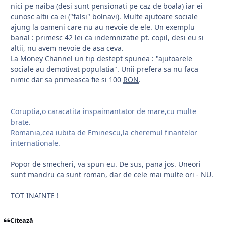
nici pe naiba (desi sunt pensionati pe caz de boala) iar ei
cunosc altii ca ei ("falsi" bolnavi). Multe ajutoare sociale
ajung la oameni care nu au nevoie de ele. Un exemplu
banal : primesc 42 lei ca indemnizatie pt. copil, desi eu si
altii, nu avem nevoie de asa ceva.
La Money Channel un tip destept spunea : "ajutoarele
sociale au demotivat populatia". Unii prefera sa nu faca
nimic dar sa primeasca fie si 100
RON
.
Coruptia,o caracatita inspaimantator de mare,cu multe
brate.
Romania,cea iubita de Eminescu,la cheremul finantelor
internationale.
Popor de smecheri, va spun eu. De sus, pana jos. Uneori
sunt mandru ca sunt roman, dar de cele mai multe ori - NU.
TOT INAINTE !
Citează