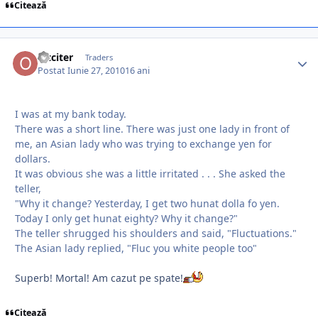
Citează
oltciter
Traders
Postat
Iunie 27, 2010
16 ani
I was at my bank today.
There was a short line. There was just one lady in front of
me, an Asian lady who was trying to exchange yen for
dollars.
It was obvious she was a little irritated . . . She asked the
teller,
"Why it change? Yesterday, I get two hunat dolla fo yen.
Today I only get hunat eighty? Why it change?"
The teller shrugged his shoulders and said, "Fluctuations."
The Asian lady replied, "Fluc you white people too"
Superb! Mortal! Am cazut pe spate!
Citează