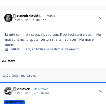
dirzuandreiovidiu
Traders
Postat
Iulie 1, 2010
16 ani
Ia uite ce liniste si pace pe forum. E perfect cum e acum. Nu
mai sunt nici dispute, certuri si alte neplaceri. Nu mai e
nimic.
Editat
Iulie 1, 2010
16 ani
de dirzuandreiovidiu
Citează
2 săptămâni mai târziu...
tradelover
Moderators
Postat
Iulie 10, 2010
16 ani
MODERATORS