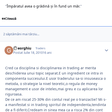
"
Împăratul avea o grădină și în fund un măr.
"
Citează
2 săptămâni mai târziu...
gheorghiu
Traders
Postat
Iulie 18, 2010
16 ani
Cred ca disciplina si disciplinarea in trading ar merita
deschiderea unui topic separat.E un ingredient ce intra in
componenta succesului.E usor traderului sa-si insuseasca o
metoda, o strategie la nivel teoretic,o regula de money
management e usor de inteles,mai greu e cu aplicarea lor
riguroasa.
De ce am riscat 25-30% din contul real pe o tranzactie? Mi s-
a manifestat si in trading spiritul de independenta,tendinta
de a fi diferit.Credeam in sinea mea ca a risca 2% din cont