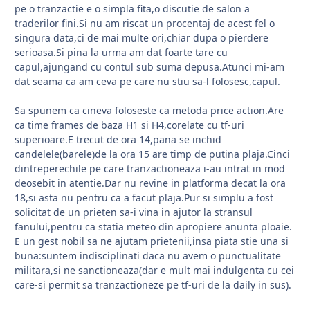
pe o tranzactie e o simpla fita,o discutie de salon a
traderilor fini.Si nu am riscat un procentaj de acest fel o
singura data,ci de mai multe ori,chiar dupa o pierdere
serioasa.Si pina la urma am dat foarte tare cu
capul,ajungand cu contul sub suma depusa.Atunci mi-am
dat seama ca am ceva pe care nu stiu sa-l folosesc,capul.
Sa spunem ca cineva foloseste ca metoda price action.Are
ca time frames de baza H1 si H4,corelate cu tf-uri
superioare.E trecut de ora 14,pana se inchid
candelele(barele)de la ora 15 are timp de putina plaja.Cinci
dintreperechile pe care tranzactioneaza i-au intrat in mod
deosebit in atentie.Dar nu revine in platforma decat la ora
18,si asta nu pentru ca a facut plaja.Pur si simplu a fost
solicitat de un prieten sa-i vina in ajutor la stransul
fanului,pentru ca statia meteo din apropiere anunta ploaie.
E un gest nobil sa ne ajutam prietenii,insa piata stie una si
buna:suntem indisciplinati daca nu avem o punctualitate
militara,si ne sanctioneaza(dar e mult mai indulgenta cu cei
care-si permit sa tranzactioneze pe tf-uri de la daily in sus).