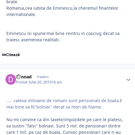
brate.
Romania,cea iubita de Eminescu,la cheremul finantelor
internationale.
Eminescu isi spune:mai bine reintru in cosciug decat sa
traiesc asemenea realitati.
Citează
dannad
Traders
Postat
Iulie 20, 2010
16 ani
..... cateva milioane de romani sunt pensionati de boala.E
mai bine sa fii"bolnav" decat sa mori de foame.
Nu-mi convine ca din taxele/impozitele pe care le platesc,
sa sustin "falsi" bolnavi. Sunt 5 mil. de pensionari dintre
care 1 mil. pe caz de boala. Cunosc pensionari care n-au