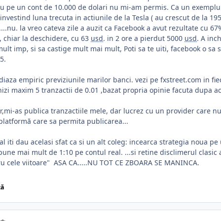
Eu pe un cont de 10.000 de dolari nu mi-am permis. Ca un exemplu 
investind luna trecuta in actiunile de la Tesla ( au crescut de la 195
....nu. la vreo cateva zile a auzit ca Facebook a avut rezultate cu 67
, chiar la deschidere, cu 63
usd
. in 2 ore a pierdut 5000
usd
. A inc
ult imp, si sa castige mult mai mult, Poti sa te uiti, facebook o sa
45.
diaza empiric previziunile marilor banci. vezi pe fxstreet.com in fiec
izi maxim 5 tranzactii de 0.01 ,bazat propria opinie facuta dupa ac
r,mi-as publica tranzactiile mele, dar lucrez cu un provider care nu
platformă care sa permita publicarea...
nal iti dau acelasi sfat ca si un alt coleg: incearca strategia noua 
pune mai mult de 1:10 pe contul real. ...si retine disclimerul clasi
ru cele viitoare" ASA CA.....NU TOT CE ZBOARA SE MANINCA.
ză