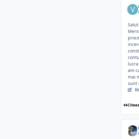
Salut
Mersu
proce
incer
const
contu
lucra
am ca
mai m
sunt 
E
Citea