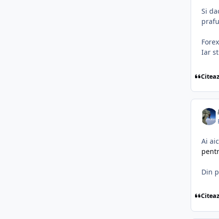
Si da
prafu
Forex
Iar s
Citea
Ai ai
pentr
Din p
Citea