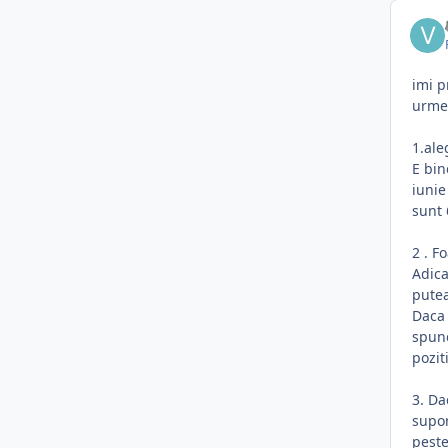
imi p
urmez
1.ale
E bin
iunie
sunt 
2 . F
Adica
putea
Daca 
spune
pozit
3. Da
supor
peste