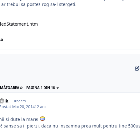
ar trebui sa postez rog sa-l stergeti.
iledStatement.htm
ză
RMĂTOAREA
PAGINA 1 DIN 16
iulik
Traders
Postat
Mai 20, 2014
12 ani
nii si dute la mare!
% sanse sa ii pierzi. daca nu inseamna prea mult pentru tine 500us