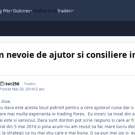
g Pits
Outcries
Grafice si AT
Traderi
 nevoie de ajutor si consiliere i
viktor256
Traders
Postat
Mai 20, 2014
12 ani
 ziua,
u daca este acesta locul potrivit pentru a cere ajutorul cuiva dar o
are mai multa experienta in trading Forex. Eu incerc sa invat din
i este si serviciul. Daca sunt doritori pot scrie raspuns si care ar f
al din 5 mai 2014 si pina acum nu am reusit sa fac mare lucru deci
c la strategii ca nu mai stiu care e mai buna. O sa pun mai jos si 