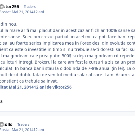
viktor256
Traders
Postat
Mai 21, 2014
12 ani
 din nou,
l la mare ar fi mai placut dar in acest caz ar fi chiar 100% sanse sa
nte sanse. Si eu am crezut partial in acel mit ca poti face bani re
c sa iau foarte serios implicarea mea in Forex desi din evolutia con
ient ca este o investitie in timp si nu trebuie sa-ti doresti sa faci
l ma gindeam ca e prea putin 500$ si deja ma gindeam cit repede 
 cu loturi intregi. Brokerul la care am fost la cursuri a zis ca un pr
lculat. In banca banii stau la o dobinda de 7-8% anual (in lei). La 
ult decit dublu fata de venitul mediu salarial care il am. Acum s-a 
constient ca trebuie sa invat.
ditat
Mai 21, 2014
12 ani
de viktor256
ză
Apollo
Traders
Postat
Mai 21, 2014
12 ani