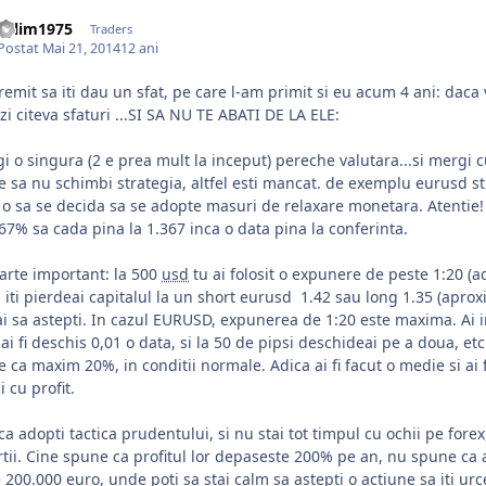
valim1975
Traders
Postat
Mai 21, 2014
12 ani
remit sa iti dau un sfat, pe care l-am primit si eu acum 4 ani: daca v
i citeva sfaturi ...SI SA NU TE ABATI DE LA ELE:
gi o singura (2 e prea mult la inceput) pereche valutara...si merg
e sa nu schimbi strategia, altfel esti mancat. de exemplu eurusd st
 o sa se decida sa se adopte masuri de relaxare monetara. Atentie!
67% sa cada pina la 1.367 inca o data pina la conferinta.
oarte important: la 500
usd
tu ai folosit o expunere de peste 1:20 (
 iti pierdeai capitalul la un short eurusd 1.42 sau long 1.35 (aprox
i sa astepti. In cazul EURUSD, expunerea de 1:20 este maxima. Ai in
ai fi deschis 0,01 o data, si la 50 de pipsi deschideai pe a doua, etc.
 ca maxim 20%, in conditii normale. Adica ai fi facut o medie si ai 
ii cu profit.
ca adopti tactica prudentului, si nu stai tot timpul cu ochii pe forex
tii. Cine spune ca profitul lor depaseste 200% pe an, nu spune ca
 200.000 euro, unde poti sa stai calm sa astepti o actiune sa iti urc