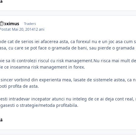
ză
Proximus
Traders
Postat
Mai 20, 2014
12 ani
de cat de serios iei afacerea asta, ca forexul nu e un joc asa cum s
asa, cu care se pot face o gramada de bani, sau pierde o gramada 
ie sa iti controlezi riscul cu risk management.Nu risca mai mult de
le ce inseamna risk management in forex.
 sincer vorbind din experienta mea, lasate de sistemele astea, ca 
oti profita de asta.
esti intradevar incepator atunci nu inteleg de ce ai deja cont rea
gasesti o strategie/metoda profitabila.
ză