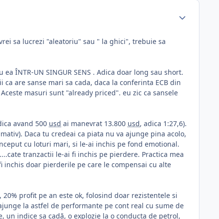
rei sa lucrezi "aleatoriu" sau " la ghici", trebuie sa
i cu ea ÎNTR-UN SINGUR SENS . Adica doar long sau short.
ii ca are sanse mari sa cada, daca la conferinta ECB din
 Aceste masuri sunt "already priced". eu zic ca sansele
adica avand 500
usd
ai manevrat 13.800
usd
, adica 1:27,6).
imativ). Daca tu credeai ca piata nu va ajunge pina acolo,
ceput cu loturi mari, si le-ai inchis pe fond emotional.
...cate tranzactii le-ai fi inchis pe pierdere. Practica mea
fi inchis doar pierderile pe care le compensai cu alte
, 20% profit pe an este ok, folosind doar rezistentele si
 ajunge la astfel de performante pe cont real cu sume de
e, un indice sa cadă, o explozie la o conducta de petrol,