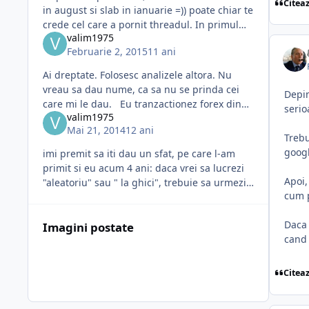
Citea
in august si slab in ianuarie =)) poate chiar te
crede cel care a pornit threadul. In primul
valim1975
rand ca majoritatea nemtilor isi fac concediul
Februarie 2, 2015
11 ani
in Germani
Ai dreptate. Folosesc analizele altora. Nu
vreau sa dau nume, ca sa nu se prinda cei
Depin
care mi le dau. Eu tranzactionez forex din
serio
valim1975
2010 pe real si cu seriozitate. In toata
Mai 21, 2014
12 ani
existenta mea am inteles ca d
Trebu
goog
imi premit sa iti dau un sfat, pe care l-am
primit si eu acum 4 ani: daca vrei sa lucrezi
Apoi,
"aleatoriu" sau " la ghici", trebuie sa urmezi
cum p
citeva sfaturi ...SI SA NU TE ABATI DE LA ELE:
1.alegi o sing
Daca 
Imagini postate
cand 
Citea