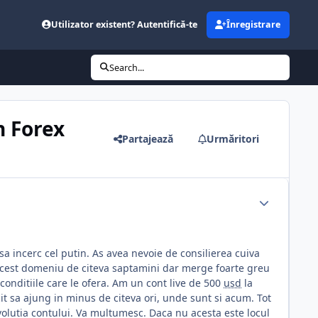
Utilizator existent? Autentifică-te
Înregistrare
Search...
n Forex
Partajează
Urmăritori
 sa incerc cel putin. As avea nevoie de consilierea cuiva
 acest domeniu de citeva saptamini dar merge foarte greu
i conditiile care le ofera. Am un cont live de 500
usd
la
t sa ajung in minus de citeva ori, unde sunt si acum. Tot
evolutia contului. Va multumesc. Daca nu acesta este locul