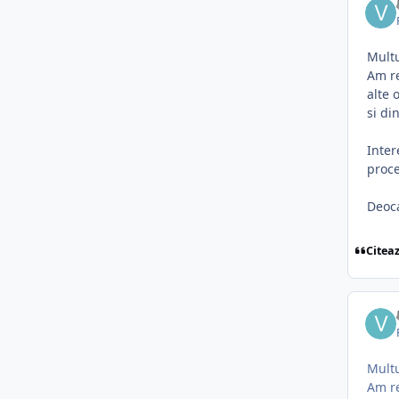
Multu
Am re
alte 
si di
Inter
proce
Deoca
Citea
Multu
Am re