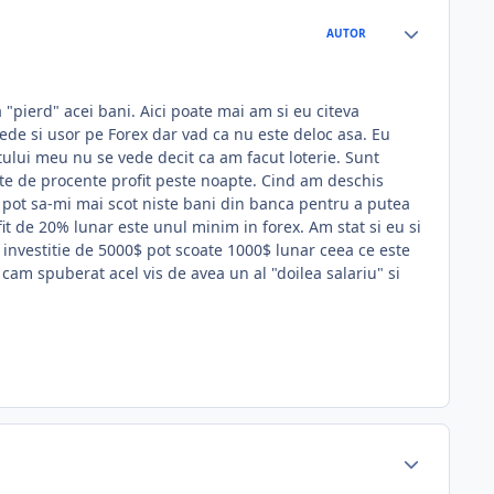
AUTOR
 "pierd" acei bani. Aici poate mai am si eu citeva
pede si usor pe Forex dar vad ca nu este deloc asa. Eu
tului meu nu se vede decit ca am facut loterie. Sunt
 sute de procente profit peste noapte. Cind am deschis
pot sa-mi mai scot niste bani din banca pentru a putea
ofit de 20% lunar este unul minim in forex. Am stat si eu si
o investitie de 5000$ pot scoate 1000$ lunar ceea ce este
cam spuberat acel vis de avea un al "doilea salariu" si