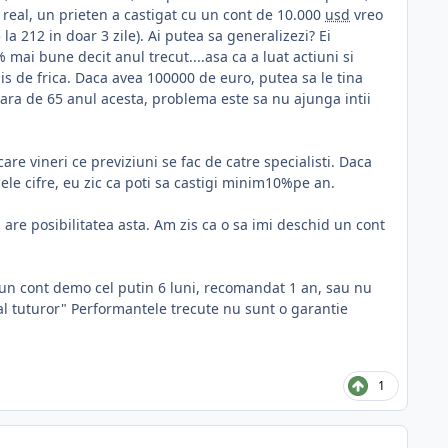
real, un prieten a castigat cu un cont de 10.000
usd
vreo
 la 212 in doar 3 zile). Ai putea sa generalizezi? Ei
% mai bune decit anul trecut....asa ca a luat actiuni si
his de frica. Daca avea 100000 de euro, putea sa le tina
 sara de 65 anul acesta, problema este sa nu ajunga intii
are vineri ce previziuni se fac de catre specialisti. Daca
ele cifre, eu zic ca poti sa castigi minim10%pe an.
 are posibilitatea asta. Am zis ca o sa imi deschid un cont
pe un cont demo cel putin 6 luni, recomandat 1 an, sau nu
c al tuturor" Performantele trecute nu sunt o garantie
1