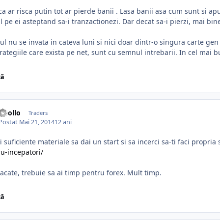
ca ar risca putin tot ar pierde banii . Lasa banii asa cum sunt si a
l pe ei asteptand sa-i tranzactionezi. Dar decat sa-i pierzi, mai bine
ul nu se invata in cateva luni si nici doar dintr-o singura carte g
trategiile care exista pe net, sunt cu semnul intrebarii. In cel mai 
ză
Apollo
Traders
Postat
Mai 21, 2014
12 ani
ci suficiente materiale sa dai un start si sa incerci sa-ti faci propria
u-incepatori/
acate, trebuie sa ai timp pentru forex. Mult timp.
ză