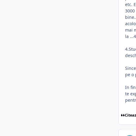
etc. 
3000 
bine.
acolo
mai m
la ...
4.Stu
desch
Since
pe o 
In fi
te ex
pent
Citea