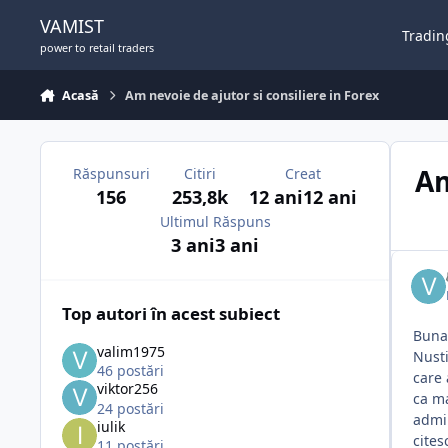
Sari la conținut
VAMIST
Tradin
power to retail traders
Acasă
Am nevoie de ajutor si consiliere in Forex
Am
Răspunsuri
Citiri
Creat
156
253,8k
12 ani
12 ani
Ultimul Răspuns
3 ani
3 ani
Top autori în acest subiect
Buna
valim1975
Nusti
46 postări
care 
viktor256
ca ma
24 postări
admir
iulik
cites
11 postări