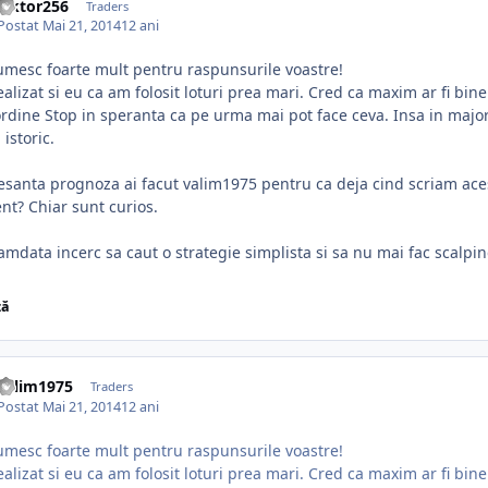
viktor256
Traders
Postat
Mai 21, 2014
12 ani
mesc foarte mult pentru raspunsurile voastre!
alizat si eu ca am folosit loturi prea mari. Cred ca maxim ar fi bi
ordine Stop in speranta ca pe urma mai pot face ceva. Insa in maj
n istoric.
esanta prognoza ai facut valim1975 pentru ca deja cind scriam aces
nt? Chiar sunt curios.
mdata incerc sa caut o strategie simplista si sa nu mai fac scalping
ză
valim1975
Traders
Postat
Mai 21, 2014
12 ani
mesc foarte mult pentru raspunsurile voastre!
alizat si eu ca am folosit loturi prea mari. Cred ca maxim ar fi bi