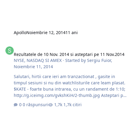
Apollo
Noiembrie 12, 2014
11 ani
Rezultatele de 10 Nov. 2014 si asteptari pe 11 Nov.2014
Rezultatele de 10 Nov. 2014 si asteptari pe 11 Nov.2014
NYSE, NASDAQ SI AMEX
· Started by
Sergiu Fuior
,
Noiembrie 11, 2014
Salutari, hirtii care ieri am tranzactionat , gasite in
timpul sesiuni si nu din watchlisturile care leam plasat.
$KATE - foarte buna intrarea, cu un randament de 1:10;
http://g.iceimg.com/gvkshKiH/2-thumb.jpg Asteptari pe
azi: Long: $ADT; $AIG; $AMP; $AOL; $AON $ASH; $BC;
0 răspunsuri
1,7k citiri
Short: $AWI; $CIE; SWING: $ABBV - AM DAT-O IN BARA,
DA SERIOS, SPY'ul a tras'o dupa el. $RDC - inca in piata, o
astept la pretul $28,00; Va urez succese!!!
http://mtgcorporate.com email:
trading@mtgcorporate.com skype: mtg.corporate