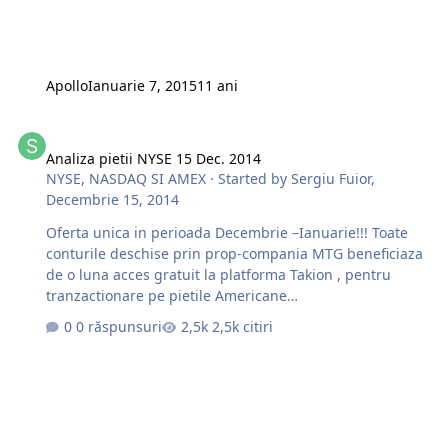
Apollo
Ianuarie 7, 2015
11 ani
Analiza pietii NYSE 15 Dec. 2014
Analiza pietii NYSE 15 Dec. 2014
NYSE, NASDAQ SI AMEX
· Started by
Sergiu Fuior
,
Decembrie 15, 2014
Oferta unica in perioada Decembrie –Ianuarie!!! Toate
conturile deschise prin prop-compania MTG beneficiaza
de o luna acces gratuit la platforma Takion , pentru
tranzactionare pe pietile Americane
NYSE/NASDAQ/AMEX. http://mtgcorporate.com/ro/open-
0 răspunsuri
2,5k citiri
live-account/ TAKION – pretul standart 150$/lunar.
http://s2.postimg.org/l4pvp9d1h/download.jpg MTG |
Moldavian Trading Group ‪#‎TradeSmart‬
www.mtgcorporate.com Chiar este o opurtunitate buna
pentru incepatori cit si pentru traderi mai avansati de a
testa tehnologiile de ultima generatie a platformei