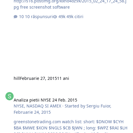
http://s16.postimg.org/kxno4oz9x/2015_02_24_17_24_58.j
pg free screenshot software
10 răspunsuri
49k citiri
hill
Februarie 27, 2015
11 ani
Analiza pietii NYSE 24 Feb. 2015
Analiza pietii NYSE 24 Feb. 2015
NYSE, NASDAQ SI AMEX
· Started by
Sergiu Fuior
,
Februarie 24, 2015
greenstonetrading.com watch list: short: $DNOW $CYH
$BA $MWE $XON $NGLS $CB $JWN ; long: $WPZ $RAI $LH