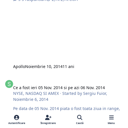
hirtie s-a comportat dupa cum ne asteptat noi. si anume
$LUV http://g.iceimg.com/dn8iYnuC/1-thumb.jpg
Apropo, o parte din echipa noastra de trader'i;
http://g.iceimg.com/4NJcPUaC/echipa-thumb.jpg STOCK
CREATIV http://g.iceimg.com/WywbxOMO/creativ-
thumb.jpg Succese la trade, si un week'end placut.
#Trade Smart; #Trade with MTG;
http://mtgcorporate.com
email:trading@mtgcorporate.com skype:mtg.corporate
Apollo
Noiembrie 10, 2014
11 ani
Ce a fost ieri 05 Nov. 2014 si pe azi 06 Nov. 2014
Ce a fost ieri 05 Nov. 2014 si pe azi 06 Nov. 2014
NYSE, NASDAQ SI AMEX
· Started by
Sergiu Fuior
,
Noiembrie 6, 2014
Pe data de 05 Nov. 2014 piata o fost toata ziua in range,
dar pentru noi trader'ii de intraday oricare zi e buna
gasim noi ce sa vindem sau sa cumparam, dupa cum
Autentificare
Înregistrare
Caută
Menu
urmeaza mai jos. Si acum rezultatele 05 Nov 2014: