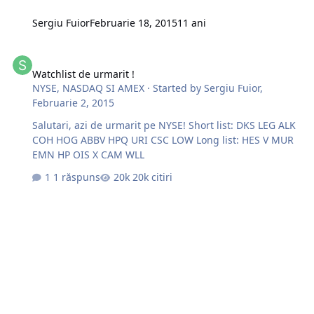
Sergiu Fuior
Februarie 18, 2015
11 ani
Watchlist de urmarit !
Watchlist de urmarit !
NYSE, NASDAQ SI AMEX
· Started by
Sergiu Fuior
,
Februarie 2, 2015
Salutari, azi de urmarit pe NYSE! Short list: DKS LEG ALK
COH HOG ABBV HPQ URI CSC LOW Long list: HES V MUR
EMN HP OIS X CAM WLL
1 răspuns
20k citiri