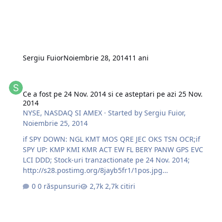
Sergiu Fuior
Noiembrie 28, 2014
11 ani
Ce a fost pe 24 Nov. 2014 si ce asteptari pe azi 25 Nov. 2014
Ce a fost pe 24 Nov. 2014 si ce asteptari pe azi 25 Nov.
2014
NYSE, NASDAQ SI AMEX
· Started by
Sergiu Fuior
,
Noiembrie 25, 2014
if SPY DOWN: NGL KMT MOS QRE JEC OKS TSN OCR;if
SPY UP: KMP KMI KMR ACT EW FL BERY PANW GPS EVC
LCI DDD; Stock-uri tranzactionate pe 24 Nov. 2014;
http://s28.postimg.org/8jayb5fr1/1pos.jpg
http://s17.postimg.org/i7j9c3wdr/2_POS.jpg
0 răspunsuri
2,7k citiri
http://s27.postimg.org/lubfxh1jn/3pos.jpg Succese la
trade !!!