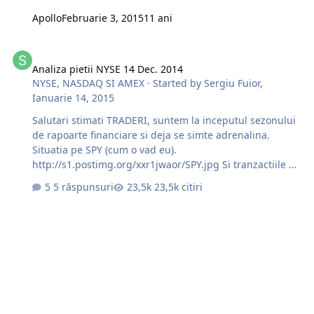
Apollo
Februarie 3, 2015
11 ani
Analiza pietii NYSE 14 Dec. 2014
Analiza pietii NYSE 14 Dec. 2014
NYSE, NASDAQ SI AMEX
· Started by
Sergiu Fuior
,
Ianuarie 14, 2015
Salutari stimati TRADERI, suntem la inceputul sezonului
de rapoarte financiare si deja se simte adrenalina.
Situatia pe SPY (cum o vad eu).
http://s1.postimg.org/xxr1jwaor/SPY.jpg Si tranzactiile de
ieri 13.01.2015
5 răspunsuri
23,5k citiri
http://s10.postimg.org/yakxidbyd/image.jpg
http://s12.postimg.org/ihyaxdge1/image.jpg
http://s21.postimg.org/tkt95jy3n/image.jpg Succese la
trade !!!