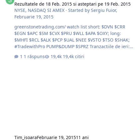
Rezultatele de 18 Feb. 2015 si asteptari pe 19 Feb. 2015
NYSE, NASDAQ SI AMEX
· Started by
Sergiu Fuior
,
Februarie 19, 2015
greenstonetrading.com/ watch list short: $DVN $CRR
$EGN $APC $SM $CVX $PRU $WLL $APA $OXY; long:
$MHFI $RCL $ALK $PCP $UAL $NEE $VSTO $TSO $SHAK;
#TradewithPro PUMP&DUMP $SPRZ Tranzactiile de ieri:
http://s18.postimg.org/kh04blgc5/ALL.jpg
1 răspuns
19,4k citiri
http://s15.postimg.org/vl70ym2iv/DVN.jpg
http://s21.postimg.org/gid8wun5v/FSL.jpg
http://s29.postimg.org/mkr9ja4yb/TSO.jpg Succese la
trade !!!
Tim_isoara
Februarie 19, 2015
11 ani