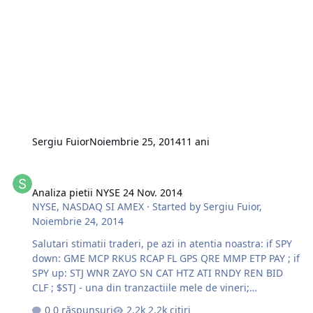
Sergiu Fuior
Noiembrie 25, 2014
11 ani
Analiza pietii NYSE 24 Nov. 2014
Analiza pietii NYSE 24 Nov. 2014
NYSE, NASDAQ SI AMEX
· Started by
Sergiu Fuior
,
Noiembrie 24, 2014
Salutari stimatii traderi, pe azi in atentia noastra: if SPY
down: GME MCP RKUS RCAP FL GPS QRE MMP ETP PAY ; if
SPY up: STJ WNR ZAYO SN CAT HTZ ATI RNDY REN BID
CLF ; $STJ - una din tranzactiile mele de vineri;
http://s30.postimg.org/zd6bjz6jl/poz_STJ.jpg
0 răspunsuri
2,2k citiri