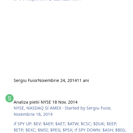
Sergiu Fuior
Noiembrie 24, 2014
11 ani
Analiza pietii NYSE 18 Nov. 2014
Analiza pietii NYSE 18 Nov. 2014
NYSE, NASDAQ SI AMEX
· Started by
Sergiu Fuior
,
Noiembrie 18, 2014
if SPY UP: $EV: $AEP; $AET; $ATW; $CSC; $DUK; $EEP;
$ETP; $EXC; $MSI; $PEG; $PSX; if SPY DOWN: $ASH; $BIG;