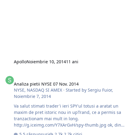
http://g.iceimg.com/Y_b8OCbp/lt1-thumb.jpg Vreau sa
va doresc un inceput de saptamina reusit si sa aveti
profituri. #Trade with MTG http://mtgcorporate.com
email: trading@mtgcorporate.com skype: mtg.corporate
facebook.com/mtgcorporate @MTGCorporate "Oferim
instruire gratuita full pentru tranzactionarea pe NYSE si
NASDAQ"
Apollo
Noiembrie 10, 2014
11 ani
Analiza pietii NYSE 07 Nov. 2014
Analiza pietii NYSE 07 Nov. 2014
NYSE, NASDAQ SI AMEX
· Started by
Sergiu Fuior
,
Noiembrie 7, 2014
Va salut stimati trader'i ieri SPY'ul totusi a aratat un
maxim de pret istoric nou in upTrand, ce a permis sa
tranzactionam mai mult in long.
http://g.iceimg.com/Y7XArGvH/spy-thumb.jpg ok, din
listele care au fost plasate de long si de short numai o
5 răspunsuri
2,7k citiri