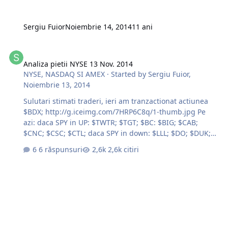
Sergiu Fuior
Noiembrie 14, 2014
11 ani
Analiza pietii NYSE 13 Nov. 2014
Analiza pietii NYSE 13 Nov. 2014
NYSE, NASDAQ SI AMEX
· Started by
Sergiu Fuior
,
Noiembrie 13, 2014
Sulutari stimati traderi, ieri am tranzactionat actiunea
$BDX; http://g.iceimg.com/7HRP6C8q/1-thumb.jpg Pe
azi: daca SPY in UP: $TWTR; $TGT; $BC: $BIG; $CAB;
$CNC; $CSC; $CTL; daca SPY in down: $LLL; $DO; $DUK;
$MRO; $PEG; $SLG; Succese la trade !!!
6 răspunsuri
2,6k citiri