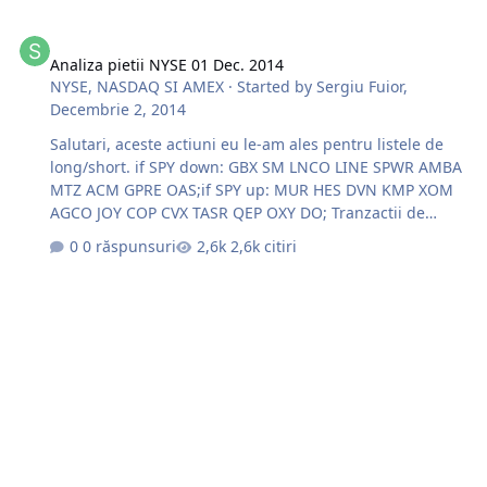
Analiza pietii NYSE 01 Dec. 2014
Analiza pietii NYSE 01 Dec. 2014
NYSE, NASDAQ SI AMEX
· Started by
Sergiu Fuior
,
Decembrie 2, 2014
Salutari, aceste actiuni eu le-am ales pentru listele de
long/short. if SPY down: GBX SM LNCO LINE SPWR AMBA
MTZ ACM GPRE OAS;if SPY up: MUR HES DVN KMP XOM
AGCO JOY COP CVX TASR QEP OXY DO; Tranzactii de
ieri(01 Dec. 2014);
0 răspunsuri
2,6k citiri
http://s28.postimg.org/dlvv5g6ux/SKX.jpg
http://s16.postimg.org/oy46ukihd/POZ_TEX.jpg O zi cit
mai frumoasa si succese la trade !!!.