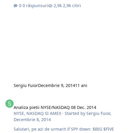
descrescator tendinta de a intra pe short este foarte
0 răspunsuri
2,9k citiri
sporita. Pe azi urmarim, if SPY down: SSE SN OAS LNCO
AREX WLL EPE MRD BBEP CLR LINE; if SPY up: LUV CYH
AON INCY BBY BMRN BIG ACAD CELG; Tranzactii de ieri
(08 Dec. 2014);
http://s3.postimg.org/4jqnx14bz/image.jpg
http://s13.postimg.org/ig1we5p37/image.jpg Succese la
trade !!! Pentru feedback: skype: mtg.corporate
Sergiu Fuior
Decembrie 9, 2014
11 ani
Analiza pietii NYSE/NASDAQ 08 Dec. 2014
Analiza pietii NYSE/NASDAQ 08 Dec. 2014
NYSE, NASDAQ SI AMEX
· Started by
Sergiu Fuior
,
Decembrie 8, 2014
Salutari, pe azi de urmarit if SPY down: $BIG $FIVE