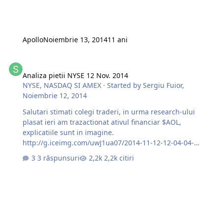
Apollo
Noiembrie 13, 2014
11 ani
Analiza pietii NYSE 12 Nov. 2014
Analiza pietii NYSE 12 Nov. 2014
NYSE, NASDAQ SI AMEX
· Started by
Sergiu Fuior
,
Noiembrie 12, 2014
Salutari stimati colegi traderi, in urma research-ului
plasat ieri am trazactionat ativul financiar $AOL,
explicatiile sunt in imagine.
http://g.iceimg.com/uwJ1ua07/2014-11-12-12-04-04-
thumb.jpg http://g.iceimg.com/Ya6WRSpb/cdk-
3 răspunsuri
2,2k citiri
thumb.jpg Pe azi, INTRADAY: long list: $AOL; $ALB; $SCX;
$LEN; short list: $ACM; $BWA; $DO; $EVHC; $LLL; Vreau
sa fac o remarca, stilul folosit de mine in tranzactinare -
pozitional. Imi permite sa tranzactionez cu STOP LOSS
mic de pina la 7c si cu volume mari. Succese la trade !!!