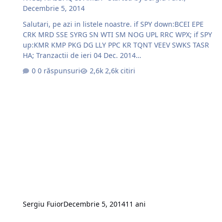
Decembrie 5, 2014
Salutari, pe azi in listele noastre. if SPY down:BCEI EPE
CRK MRD SSE SYRG SN WTI SM NOG UPL RRC WPX; if SPY
up:KMR KMP PKG DG LLY PPC KR TQNT VEEV SWKS TASR
HA; Tranzactii de ieri 04 Dec. 2014
http://s7.postimg.org/c8u57l7jr/image.jpg
0 răspunsuri
2,6k citiri
http://s9.postimg.org/3qu0tdc5n/image.jpg Succese la
trade!!!.
Sergiu Fuior
Decembrie 5, 2014
11 ani