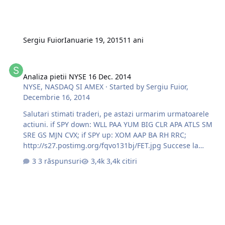
Sergiu Fuior
Ianuarie 19, 2015
11 ani
Analiza pietii NYSE 16 Dec. 2014
Analiza pietii NYSE 16 Dec. 2014
NYSE, NASDAQ SI AMEX
· Started by
Sergiu Fuior
,
Decembrie 16, 2014
Salutari stimati traderi, pe astazi urmarim urmatoarele
actiuni. if SPY down: WLL PAA YUM BIG CLR APA ATLS SM
SRE GS MJN CVX; if SPY up: XOM AAP BA RH RRC;
http://s27.postimg.org/fqvo131bj/FET.jpg Succese la
trade.
3 răspunsuri
3,4k citiri