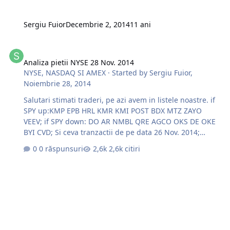
Sergiu Fuior
Decembrie 2, 2014
11 ani
Analiza pietii NYSE 28 Nov. 2014
Analiza pietii NYSE 28 Nov. 2014
NYSE, NASDAQ SI AMEX
· Started by
Sergiu Fuior
,
Noiembrie 28, 2014
Salutari stimati traderi, pe azi avem in listele noastre. if
SPY up:KMP EPB HRL KMR KMI POST BDX MTZ ZAYO
VEEV; if SPY down: DO AR NMBL QRE AGCO OKS DE OKE
BYI CVD; Si ceva tranzactii de pe data 26 Nov. 2014;
http://s3.postimg.org/rafph93tb/image.jpg
0 răspunsuri
2,6k citiri
http://s28.postimg.org/4oz8043d5/image.jpg