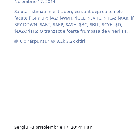
Noiembrie 17, 2014
Salutari stimatii mei traderi, eu sunt deja cu temele
facute fi SPY UP: $VZ; $WMT; $CCL; $EVHC; $HCA; $KAR; if
SPY DOWN: $ABT; $AEP; $ASH; $BC; $BLL; $CYH; $D;
$DGX; $ITS; O tranzactie foarte frumoasa de vineri 14
Nov. 2014; http://g.iceimg.com/hG7gT7i8/stt-thumb.jpg
0 răspunsuri
3,2k citiri
Succese la trade !!!. http://mtgcorporate.com
email:trading@mtgcorporate.com skype: mtg.corporate
facebook.com/mtgcorporate @MTGCorporate
Sergiu Fuior
Noiembrie 17, 2014
11 ani
Oficiu nostru, in care va asteptam si pe voi.