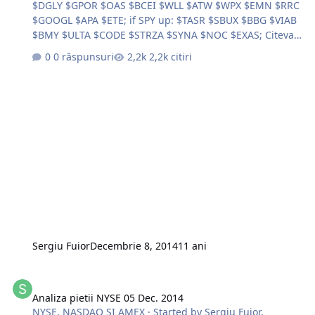
$DGLY $GPOR $OAS $BCEI $WLL $ATW $WPX $EMN $RRC
$GOOGL $APA $ETE; if SPY up: $TASR $SBUX $BBG $VIAB
$BMY $ULTA $CODE $STRZA $SYNA $NOC $EXAS; Citeva
tranzactii e vineri (05 Dec. 2014). Pe profit;
0 răspunsuri
2,2k citiri
http://s22.postimg.org/d4wbjpyt9/image.jpg
http://s27.postimg.org/l7bo4gcgf/image.jpg A inchis in
SL; http://s9.postimg.org/e1hh2bql7/image.jpg Succese
la trade !!!
Sergiu Fuior
Decembrie 8, 2014
11 ani
Analiza pietii NYSE 05 Dec. 2014
Analiza pietii NYSE 05 Dec. 2014
NYSE, NASDAQ SI AMEX
· Started by
Sergiu Fuior
,