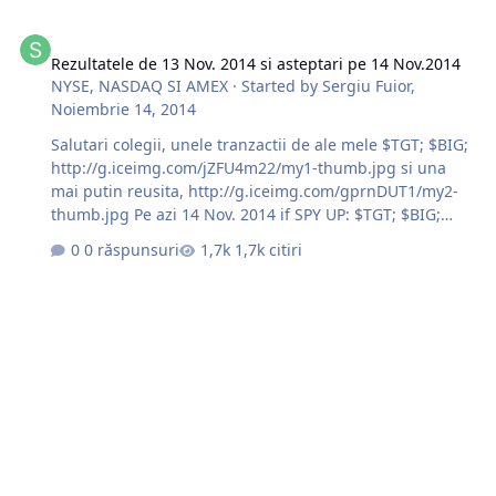
Rezultatele de 13 Nov. 2014 si asteptari pe 14 Nov.2014
Rezultatele de 13 Nov. 2014 si asteptari pe 14 Nov.2014
NYSE, NASDAQ SI AMEX
· Started by
Sergiu Fuior
,
Noiembrie 14, 2014
Salutari colegii, unele tranzactii de ale mele $TGT; $BIG;
http://g.iceimg.com/jZFU4m22/my1-thumb.jpg si una
mai putin reusita, http://g.iceimg.com/gprnDUT1/my2-
thumb.jpg Pe azi 14 Nov. 2014 if SPY UP: $TGT; $BIG;
$EVHC; if SPY DOWN: $DUK; $MRO; $PEGL $AEP; $BCEI;
0 răspunsuri
1,7k citiri
$DK; $DYN; $EXC; Sa aveti o si reusita, succese !!!