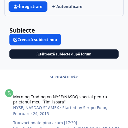
Înregistrare
Autentificare
Subiecte
Creează subiect nou
Filtrează subiecte după forum
SORTEAZĂ DUPĂ
Morning Trading on NYSE/NASDQ special pentru prietenul meu "T
Morning Trading on NYSE/NASDQ special pentru
prietenul meu "Tim_isoara"
NYSE, NASDAQ SI AMEX
· Started by
Sergiu Fuior
,
Februarie 24, 2015
Tranzactionate pina acum [17:30]