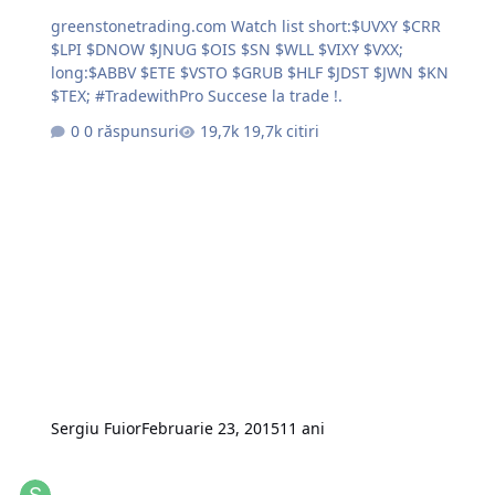
greenstonetrading.com Watch list short:$UVXY $CRR
$LPI $DNOW $JNUG $OIS $SN $WLL $VIXY $VXX;
long:$ABBV $ETE $VSTO $GRUB $HLF $JDST $JWN $KN
$TEX; #TradewithPro Succese la trade !.
0 răspunsuri
19,7k citiri
Sergiu Fuior
Februarie 23, 2015
11 ani
Rezultatele de 18 Feb. 2015 si asteptari pe 19 Feb. 2015