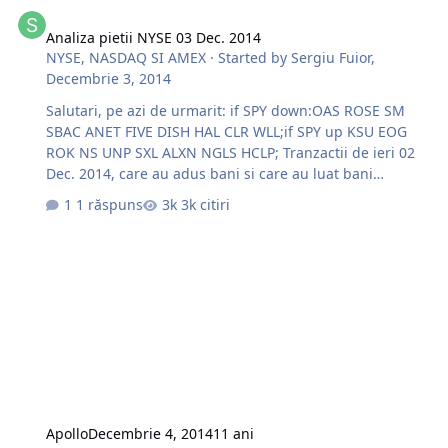
Analiza pietii NYSE 03 Dec. 2014
Analiza pietii NYSE 03 Dec. 2014
NYSE, NASDAQ SI AMEX
· Started by
Sergiu Fuior
,
Decembrie 3, 2014
Salutari, pe azi de urmarit: if SPY down:OAS ROSE SM
SBAC ANET FIVE DISH HAL CLR WLL;if SPY up KSU EOG
ROK NS UNP SXL ALXN NGLS HCLP; Tranzactii de ieri 02
Dec. 2014, care au adus bani si care au luat bani
http://s29.postimg.org/56djzcb0z/image.jpghttp://s24.po
1 răspuns
3k citiri
stimg.org/sk7r5vh01/image.jpg $TXT, tranzactie in
potriva pietii care nu a aratat rezultatul dorit.
http://s28.postimg.org/pvpemnl55/image.jpg Succese la
trade!.
Apollo
Decembrie 4, 2014
11 ani