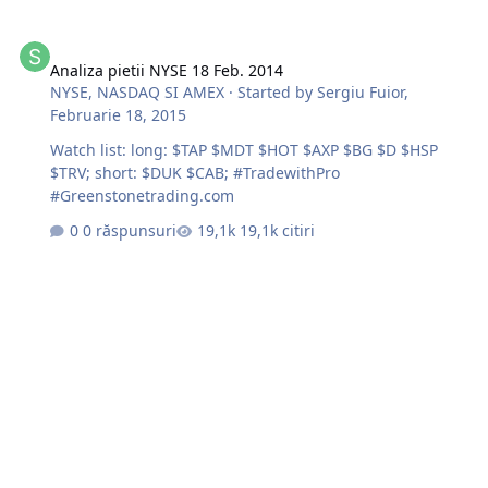
Analiza pietii NYSE 18 Feb. 2014
Analiza pietii NYSE 18 Feb. 2014
NYSE, NASDAQ SI AMEX
· Started by
Sergiu Fuior
,
Februarie 18, 2015
Watch list: long: $TAP $MDT $HOT $AXP $BG $D $HSP
$TRV; short: $DUK $CAB; #TradewithPro
#Greenstonetrading.com
0 răspunsuri
19,1k citiri