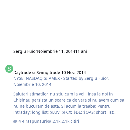
facebook.com/mtgcorporate @MTGCorporate
Sergiu Fuior
Noiembrie 11, 2014
11 ani
Daytrade si Swing trade 10 Nov. 2014
Daytrade si Swing trade 10 Nov. 2014
NYSE, NASDAQ SI AMEX
· Started by
Sergiu Fuior
,
Noiembrie 10, 2014
Salutari stimatilor, nu stiu cum la voi , insa la noi in
Chisinau persista un soare ca de vara si nu avem cum sa
nu ne bucuram de asta. Si acum la treaba: Pentru
intraday: long list: $LUV; $FCX; $DE; $OAS; short list:
$THC;Swing trade: long: $RDC; short: $ABBV
4 răspunsuri
2,1k citiri
http://g.iceimg.com/Y4w2AroZ/lt-thumb.jpg