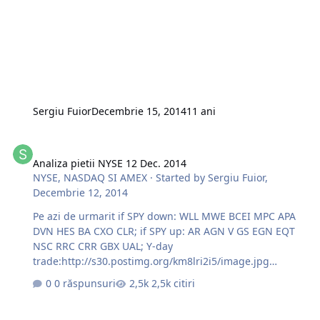
TAKION; Pe azi urmarim, short list: ROSE SLCA NUS URI
WLK JAZZ AMP WLL EMN BCEI;long list: HUM …
Sergiu Fuior
Decembrie 15, 2014
11 ani
Analiza pietii NYSE 12 Dec. 2014
Analiza pietii NYSE 12 Dec. 2014
NYSE, NASDAQ SI AMEX
· Started by
Sergiu Fuior
,
Decembrie 12, 2014
Pe azi de urmarit if SPY down: WLL MWE BCEI MPC APA
DVN HES BA CXO CLR; if SPY up: AR AGN V GS EGN EQT
NSC RRC CRR GBX UAL; Y-day
trade:http://s30.postimg.org/km8lri2i5/image.jpg
Succese la trade
0 răspunsuri
2,5k citiri