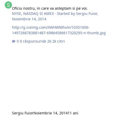
Oficiu nostru, in care va asteptam si pe voi.
NYSE, NASDAQ SI AMEX
· Started by
Sergiu Fuior
,
Noiembrie 14, 2014
http://g.iceimg.com/XWHWMhvm/10351606-
1497268783881487-69864586617320295-n-thumb.jpg
0 răspunsuri
2k citiri
Sergiu Fuior
Noiembrie 14, 2014
11 ani