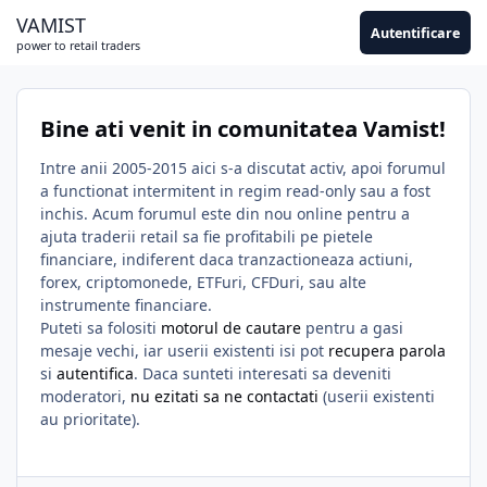
Sari la conținut
VAMIST
Autentificare
power to retail traders
Bine ati venit in comunitatea Vamist!
Intre anii 2005-2015 aici s-a discutat activ, apoi forumul
a functionat intermitent in regim read-only sau a fost
inchis. Acum forumul este din nou online pentru a
ajuta traderii retail sa fie profitabili pe pietele
financiare, indiferent daca tranzactioneaza actiuni,
forex, criptomonede, ETFuri, CFDuri, sau alte
instrumente financiare.
Puteti sa folositi
motorul de cautare
pentru a gasi
mesaje vechi, iar userii existenti isi pot
recupera parola
si
autentifica
. Daca sunteti interesati sa deveniti
moderatori,
nu ezitati sa ne contactati
(userii existenti
au prioritate).