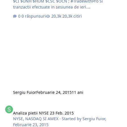
$CI $UNH $HUM $CSC $OCN ; #TradewithPro Si
tranzactii efectuate in sesiunea de ieri.
http://s1.postimg.org/e296tqdgb/ABBV.jpg
0 răspunsuri
20,3k citiri
http://s22.postimg.org/odnsbqhe5/TSU.jpg
http://s29.postimg.org/564ddgss3/DLTR.jpg Si
executarea tranzactiilor.
http://s21.postimg.org/8kcfzhe37/exe.jpg Succese la
trade !!!
Sergiu Fuior
Februarie 24, 2015
11 ani
Analiza pietii NYSE 23 Feb. 2015
Analiza pietii NYSE 23 Feb. 2015
NYSE, NASDAQ SI AMEX
· Started by
Sergiu Fuior
,
Februarie 23, 2015