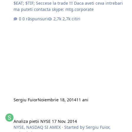
$EAT; $TIF; Seccese la trade !!! Daca aveti ceva intrebari
ma puteti contacta skype: mtg.corporate
0 răspunsuri
2,7k citiri
Sergiu Fuior
Noiembrie 18, 2014
11 ani
Analiza pietii NYSE 17 Nov. 2014
Analiza pietii NYSE 17 Nov. 2014
NYSE, NASDAQ SI AMEX
· Started by
Sergiu Fuior
,